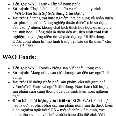
Tên gọi:
WAO Farm - Tìm về hạnh phúc.
Sứ mệnh:
Thực hành nghiên cứu và cải tiến quy trình
"WAO Hồi Sinh Sự Sức Sống Cho Đất"
.
Vai trò:
Là trang trại thực nghiệm, nơi áp dụng và hoàn thiện
các phương pháp "Nông nghiệp thuận thiên" (chỉ sử dụng
đầu vào tự nhiên, không chất kích thích hóa học, quản lý dịch
hại sinh học). Đồng thời là điểm đến
du lịch sinh thái trải
nghiệm
, xây dựng niềm tin và giáo dục người tiêu dùng.
Được công nhận là "mô hình trang trại hữu cơ thí điểm" cho
tỉnh Hà Tĩnh.
WAO Foods:
Tên gọi:
WAO Foods - Nông sản Việt chất lượng cao.
Sứ mệnh:
Mang nông sản chất lượng cao đến tay người tiêu
dùng.
Vai trò:
Hệ thống phân phối sản phẩm, cầu nối giữa nhà
vườn/WAO Farm và người tiêu dùng. Đảm bảo chất lượng
sản phẩm cuối cùng thông qua quy trình kiểm soát nghiêm
ngặt.
Đảm bảo chất lượng vượt trội với SGS:
WAO Foods tự
hào là đơn vị phân phối các sản phẩm nông sản đã được kiểm
định nghiêm ngặt bởi
SGS
– một tổ chức kiểm định, xác
minh, thử nghiệm và chứng nhận hàng đầu thế giới.
Với