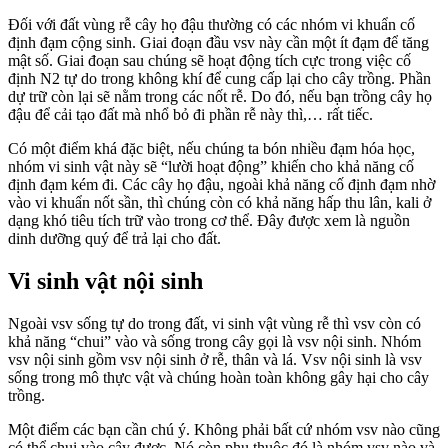
Đối với đất vùng rễ cây họ đậu thường có các nhóm vi khuẩn cố
định đạm cộng sinh. Giai đoạn đầu vsv này cần một ít đạm để tăng
mật số. Giai đoạn sau chúng sẽ hoạt động tích cực trong việc cố
định N2 tự do trong không khí để cung cấp lại cho cây trồng. Phần
dự trữ còn lại sẽ nằm trong các nốt rễ. Do đó, nếu bạn trồng cây họ
đậu để cải tạo đất mà nhổ bỏ đi phần rễ này thì,… rất tiếc.
Có một điểm khá đặc biệt, nếu chúng ta bón nhiều đạm hóa học,
nhóm vi sinh vật này sẽ “lười hoạt động” khiến cho khả năng cố
định đạm kém đi. Các cây họ đậu, ngoài khả năng cố định đạm nhờ
vào vi khuẩn nốt sần, thì chúng còn có khả năng hấp thu lân, kali ở
dạng khó tiêu tích trữ vào trong cơ thể. Đây được xem là nguồn
dinh dưỡng quý để trả lại cho đất.
Vi sinh vật nội sinh
Ngoài vsv sống tự do trong đất, vi sinh vật vùng rễ thì vsv còn có
khả năng “chui” vào và sống trong cây gọi là vsv nội sinh. Nhóm
vsv nội sinh gồm vsv nội sinh ở rễ, thân và lá. Vsv nội sinh là vsv
sống trong mô thực vật và chúng hoàn toàn không gây hại cho cây
trồng.
Một điểm các bạn cần chú ý. Không phải bất cứ nhóm vsv nào cũng
có thể chui vào cây được. Nó còn phụ thuộc đó là nhóm vsv nào và