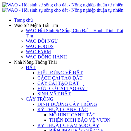
Trang chủ
Wao Sứ Mệnh Trái Tim
WAO Hồi Sinh Sự Sống Cho Đất – Hành Trình Trái
Tim
WAO ĐỘI NGŨ
WAO FOODS
WAO FARM
WAO ĐỒNG HÀNH
Nhà Nông Thông Thái
ĐẤT
HIỂU ĐÚNG VỀ ĐẤT
CÁCH CẢI TẠO ĐẤT
CÂY CẢI TẠO ĐẤT
HỮU CƠ CẢI TẠO ĐẤT
SINH VẬT ĐẤT
CÂY TRỒNG
DINH DƯỠNG CÂY TRỒNG
KỸ THUẬT CANH TÁC
MÔ HÌNH CANH TÁC
THIÊN ĐỊCH BẢO VỆ VƯỜN
KỸ THUẬT CHĂM SÓC CÂY
BIỆN PHÁP BẢO VỆ CÂY