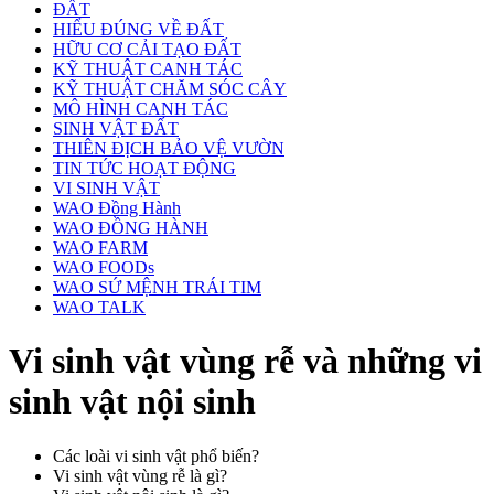
ĐẤT
HIỂU ĐÚNG VỀ ĐẤT
HỮU CƠ CẢI TẠO ĐẤT
KỸ THUẬT CANH TÁC
KỸ THUẬT CHĂM SÓC CÂY
MÔ HÌNH CANH TÁC
SINH VẬT ĐẤT
THIÊN ĐỊCH BẢO VỆ VƯỜN
TIN TỨC HOẠT ĐỘNG
VI SINH VẬT
WAO Đồng Hành
WAO ĐỒNG HÀNH
WAO FARM
WAO FOODs
WAO SỨ MỆNH TRÁI TIM
WAO TALK
Vi sinh vật vùng rễ và những vi
sinh vật nội sinh
Các loài vi sinh vật phổ biến?
Vi sinh vật vùng rễ là gì?