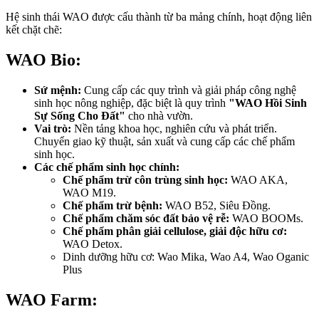
Hệ sinh thái WAO được cấu thành từ ba mảng chính, hoạt động liên
kết chặt chẽ:
WAO Bio:
Sứ mệnh:
Cung cấp các quy trình và giải pháp công nghệ
sinh học nông nghiệp, đặc biệt là quy trình
"WAO Hồi Sinh
Sự Sống Cho Đất"
cho nhà vườn.
Vai trò:
Nền tảng khoa học, nghiên cứu và phát triển.
Chuyển giao kỹ thuật, sản xuất và cung cấp các chế phẩm
sinh học.
Các chế phẩm sinh học chính:
Chế phẩm trừ côn trùng sinh học:
WAO AKA,
WAO M19.
Chế phẩm trừ bệnh:
WAO B52, Siêu Đồng.
Chế phẩm chăm sóc đất bảo vệ rễ:
WAO BOOMs.
Chế phẩm phân giải cellulose, giải độc hữu cơ:
WAO Detox.
Dinh dưỡng hữu cơ: Wao Mika, Wao A4, Wao Oganic
Plus
WAO Farm: