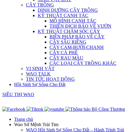
CÂY TRỒNG
DINH DƯỠNG CÂY TRỒNG
KỸ THUẬT CANH TÁC
MÔ HÌNH CANH TÁC
THIÊN ĐỊCH BẢO VỆ VƯỜN
KỸ THUẬT CHĂM SÓC CÂY
BIỆN PHÁP BẢO VỆ CÂY
CÂY SẦU RIÊNG
CÂY CAM-BƯỞI-CHANH
CÂY CÀ PHÊ
CÂY RAU MÀU
CÁC LOẠI CÂY TRỒNG KHÁC
VI SINH VẬT
WAO TALK
TIN TỨC HOẠT ĐỘNG
Hồi Sinh Sự Sống Cho Đất
SIÊU THỊ WAO
Trang chủ
Wao Sứ Mệnh Trái Tim
WAO Hồi Sinh Sự Sống Cho Đất – Hành Trình Trái