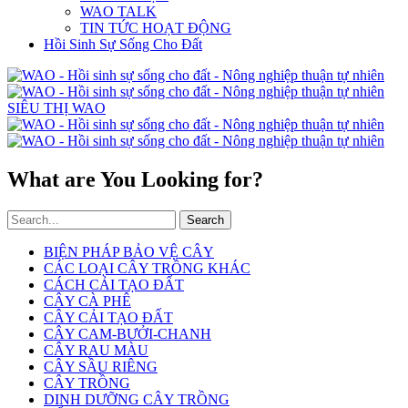
WAO TALK
TIN TỨC HOẠT ĐỘNG
Hồi Sinh Sự Sống Cho Đất
SIÊU THỊ WAO
What are You Looking for?
Search
BIỆN PHÁP BẢO VỆ CÂY
CÁC LOẠI CÂY TRỒNG KHÁC
CÁCH CẢI TẠO ĐẤT
CÂY CÀ PHÊ
CÂY CẢI TẠO ĐẤT
CÂY CAM-BƯỞI-CHANH
CÂY RAU MÀU
CÂY SẦU RIÊNG
CÂY TRỒNG
DINH DƯỠNG CÂY TRỒNG