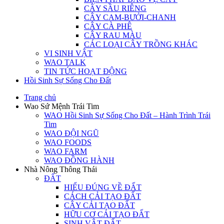
CÂY SẦU RIÊNG
CÂY CAM-BƯỞI-CHANH
CÂY CÀ PHÊ
CÂY RAU MÀU
CÁC LOẠI CÂY TRỒNG KHÁC
VI SINH VẬT
WAO TALK
TIN TỨC HOẠT ĐỘNG
Hồi Sinh Sự Sống Cho Đất
Trang chủ
Wao Sứ Mệnh Trái Tim
WAO Hồi Sinh Sự Sống Cho Đất – Hành Trình Trái
Tim
WAO ĐỘI NGŨ
WAO FOODS
WAO FARM
WAO ĐỒNG HÀNH
Nhà Nông Thông Thái
ĐẤT
HIỂU ĐÚNG VỀ ĐẤT
CÁCH CẢI TẠO ĐẤT
CÂY CẢI TẠO ĐẤT
HỮU CƠ CẢI TẠO ĐẤT
SINH VẬT ĐẤT