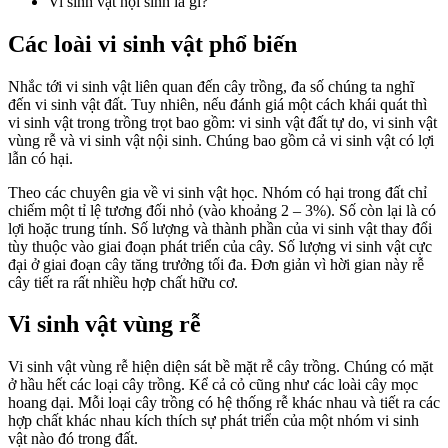
Vi sinh vật nội sinh là gì?
Các loài vi sinh vật phổ biến
Nhắc tới vi sinh vật liên quan đến cây trồng, đa số chúng ta nghĩ
đến vi sinh vật đất. Tuy nhiên, nếu đánh giá một cách khái quát thì
vi sinh vật trong trồng trọt bao gồm: vi sinh vật đất tự do, vi sinh vật
vùng rễ và vi sinh vật nội sinh. Chúng bao gồm cả vi sinh vật có lợi
lẫn có hại.
Theo các chuyên gia về vi sinh vật học. Nhóm có hại trong đất chỉ
chiếm một tỉ lệ tương đối nhỏ (vào khoảng 2 – 3%). Số còn lại là có
lợi hoặc trung tính. Số lượng và thành phần của vi sinh vật thay đổi
tùy thuộc vào giai đoạn phát triển của cây. Số lượng vi sinh vật cực
đại ở giai đoạn cây tăng trưởng tối đa. Đơn giản vì hời gian này rễ
cây tiết ra rất nhiều hợp chất hữu cơ.
Vi sinh vật vùng rễ
Vi sinh vật vùng rễ hiện diện sát bề mặt rễ cây trồng. Chúng có mặt
ở hầu hết các loại cây trồng. Kể cả cỏ cũng như các loài cây mọc
hoang dại. Mỗi loại cây trồng có hệ thống rễ khác nhau và tiết ra các
hợp chất khác nhau kích thích sự phát triển của một nhóm vi sinh
vật nào đó trong đất.