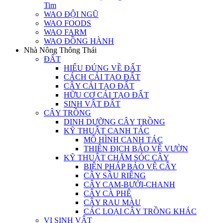
Tim
WAO ĐỘI NGŨ
WAO FOODS
WAO FARM
WAO ĐỒNG HÀNH
Nhà Nông Thông Thái
ĐẤT
HIỂU ĐÚNG VỀ ĐẤT
CÁCH CẢI TẠO ĐẤT
CÂY CẢI TẠO ĐẤT
HỮU CƠ CẢI TẠO ĐẤT
SINH VẬT ĐẤT
CÂY TRỒNG
DINH DƯỠNG CÂY TRỒNG
KỸ THUẬT CANH TÁC
MÔ HÌNH CANH TÁC
THIÊN ĐỊCH BẢO VỆ VƯỜN
KỸ THUẬT CHĂM SÓC CÂY
BIỆN PHÁP BẢO VỆ CÂY
CÂY SẦU RIÊNG
CÂY CAM-BƯỞI-CHANH
CÂY CÀ PHÊ
CÂY RAU MÀU
CÁC LOẠI CÂY TRỒNG KHÁC
VI SINH VẬT