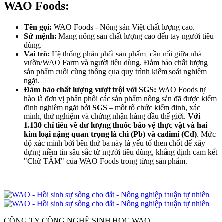
WAO Foods:
Tên gọi:
WAO Foods - Nông sản Việt chất lượng cao.
Sứ mệnh:
Mang nông sản chất lượng cao đến tay người tiêu
dùng.
Vai trò:
Hệ thống phân phối sản phẩm, cầu nối giữa nhà
vườn/WAO Farm và người tiêu dùng. Đảm bảo chất lượng
sản phẩm cuối cùng thông qua quy trình kiểm soát nghiêm
ngặt.
Đảm bảo chất lượng vượt trội với SGS:
WAO Foods tự
hào là đơn vị phân phối các sản phẩm nông sản đã được kiểm
định nghiêm ngặt bởi
SGS
– một tổ chức kiểm định, xác
minh, thử nghiệm và chứng nhận hàng đầu thế giới.
Với
1.130 chỉ tiêu về dư lượng thuốc bảo vệ thực vật và
hai
kim loại nặng quan trọng là chì (Pb) và cadimi (Cd)
. Mức
độ xác minh bởi bên thứ ba này là yếu tố then chốt để xây
dựng niềm tin sâu sắc từ người tiêu dùng, khẳng định cam kết
"Chữ TÂM" của WAO Foods trong từng sản phẩm.
CÔNG TY CÔNG NGHỆ SINH HỌC WAO