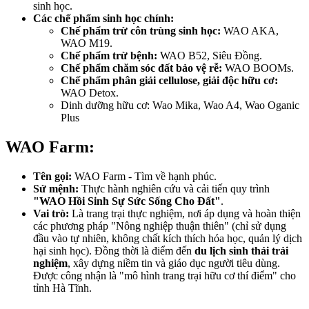
sinh học.
Các chế phẩm sinh học chính:
Chế phẩm trừ côn trùng sinh học:
WAO AKA,
WAO M19.
Chế phẩm trừ bệnh:
WAO B52, Siêu Đồng.
Chế phẩm chăm sóc đất bảo vệ rễ:
WAO BOOMs.
Chế phẩm phân giải cellulose, giải độc hữu cơ:
WAO Detox.
Dinh dưỡng hữu cơ: Wao Mika, Wao A4, Wao Oganic
Plus
WAO Farm:
Tên gọi:
WAO Farm - Tìm về hạnh phúc.
Sứ mệnh:
Thực hành nghiên cứu và cải tiến quy trình
"WAO Hồi Sinh Sự Sức Sống Cho Đất"
.
Vai trò:
Là trang trại thực nghiệm, nơi áp dụng và hoàn thiện
các phương pháp "Nông nghiệp thuận thiên" (chỉ sử dụng
đầu vào tự nhiên, không chất kích thích hóa học, quản lý dịch
hại sinh học). Đồng thời là điểm đến
du lịch sinh thái trải
nghiệm
, xây dựng niềm tin và giáo dục người tiêu dùng.
Được công nhận là "mô hình trang trại hữu cơ thí điểm" cho
tỉnh Hà Tĩnh.