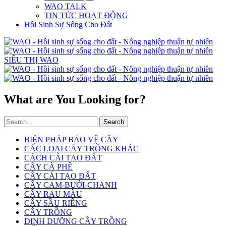
WAO TALK
TIN TỨC HOẠT ĐỘNG
Hồi Sinh Sự Sống Cho Đất
SIÊU THỊ WAO
What are You Looking for?
Search
BIỆN PHÁP BẢO VỆ CÂY
CÁC LOẠI CÂY TRỒNG KHÁC
CÁCH CẢI TẠO ĐẤT
CÂY CÀ PHÊ
CÂY CẢI TẠO ĐẤT
CÂY CAM-BƯỞI-CHANH
CÂY RAU MÀU
CÂY SẦU RIÊNG
CÂY TRỒNG
DINH DƯỠNG CÂY TRỒNG