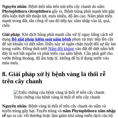
Nguyên nhân
: Bệnh thối nâu trên trái trên cây chanh do nấm
Phytophthora citrophthora
gây ra. Bệnh bùng phát mạnh khi gặp
điều kiện thời tiết thuận lợi, mưa nhiều, độ ẩm cao. Nấm phát triển
mạnh trong đất, tấn công rễ sau đó tiếp tục xâm nhập vào lá, quả,
chồi.
Giải pháp
: Khi dịch bùng phát mạnh cần xử lý ngay bằng cách sử
dụng
Bộ giải pháp kiểm soát nấm bệnh
phun xịt trực tiếp lên cây
để sát khuẩn và diệt nấm. Điều này sẽ ngăn chặn tuyệt đối sự lây lan
trong vườn. Đồng thời tưới
Nấm đối kháng
vào đất để diệt nấm bởi
đây là nơi bắt nguồn và phát triển của nấm bệnh. Cần phải giữ cho
vườn thông thoáng, độ ẩm hợp lý, không để bị ứ đọng nước vào
mùa mưa.
8. Giải pháp xử lý bệnh
vàng lá thối rễ
trên cây chanh
Triệu chứng của bệnh vàng lá thối rễ trên cây chanh
Nguyên nhân
: Bệnh vàng lá thối rễ trên cây chanh do nấm và
tuyến trùng gây hại. Tuyến trùng và
nấm Phytophthora xâm nhập
rễ
tạo ra các vết thương hoặc làm giảm khả năng miễn dịch của bộ