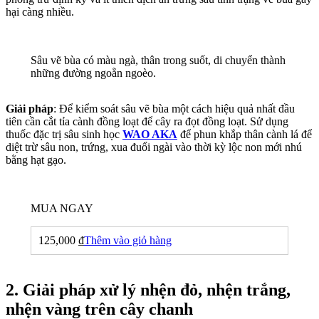
hại càng nhiều.
Sâu vẽ bùa có màu ngà, thân trong suốt, di chuyển thành
những đường ngoằn ngoèo.
Giải pháp
: Để kiểm soát sâu vẽ bùa một cách hiệu quả nhất đầu
tiên cần cắt tỉa cành đồng loạt để cây ra đọt đồng loạt. Sử dụng
thuốc đặc trị sâu sinh học
WAO AKA
để phun khắp thân cành lá để
diệt trừ sâu non, trứng, xua đuổi ngài vào thời kỳ lộc non mới nhú
bằng hạt gạo.
MUA NGAY
125,000
₫
Thêm vào giỏ hàng
2. Giải pháp xử lý nhện đỏ, nhện trắng,
nhện vàng trên cây chanh