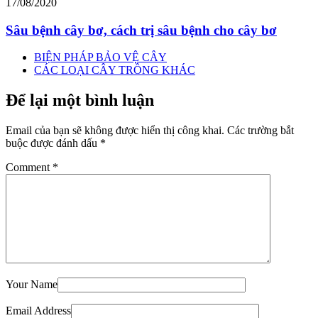
17/08/2020
Sâu bệnh cây bơ, cách trị sâu bệnh cho cây bơ
BIỆN PHÁP BẢO VỆ CÂY
CÁC LOẠI CÂY TRỒNG KHÁC
Để lại một bình luận
Email của bạn sẽ không được hiển thị công khai.
Các trường bắt
buộc được đánh dấu
*
Comment
*
Your Name
Email Address