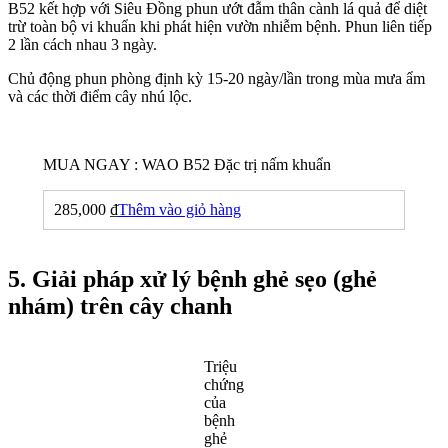
B52 kết hợp với Siêu Đồng phun ướt đẫm thân cành lá quả để diệt
trừ toàn bộ vi khuẩn khi phát hiện vườn nhiễm bệnh. Phun liên tiếp
2 lần cách nhau 3 ngày.
Chủ động phun phòng định kỳ 15-20 ngày/lần trong mùa mưa ẩm
và các thời điểm cây nhú lộc.
MUA NGAY : WAO B52 Đặc trị nấm khuẩn
285,000
₫
Thêm vào giỏ hàng
5. Giải pháp xử lý bệnh ghẻ sẹo (ghẻ
nhám) trên cây chanh
Triệu
chứng
của
bệnh
ghẻ