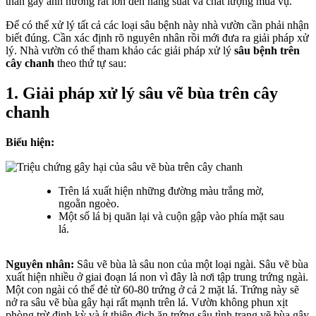
thân gây ảnh hưởng rất lớn đến năng suất và chất lượng mùa vụ.
Để có thể xử lý tất cả các loại sâu bệnh này nhà vườn cần phải nhận
biết đúng. Cần xác định rõ nguyên nhân rồi mới đưa ra giải pháp xử
lý. Nhà vườn có thể tham khảo các giải pháp xử lý
sâu bệnh trên
cây chanh
theo thứ tự sau:
1. Giải pháp xử lý sâu vẽ bùa trên cây
chanh
Biểu hiện:
Trên lá xuất hiện những đường màu trắng mờ,
ngoằn ngoèo.
Một số lá bị quăn lại và cuộn gập vào phía mặt sau
lá.
Nguyên nhân:
Sâu vẽ bùa là sâu non của một loại ngài. Sâu vẽ bùa
xuất hiện nhiều ở giai đoạn lá non vì đây là nơi tập trung trứng ngài.
Một con ngài có thể đẻ từ 60-80 trứng ở cả 2 mặt lá. Trứng này sẽ
nở ra sâu vẽ bùa gây hại rất mạnh trên lá. Vườn không phun xịt
phòng trừ định kỳ và ít thiên địch ăn trứng sâu tình trạng vẽ bùa gây