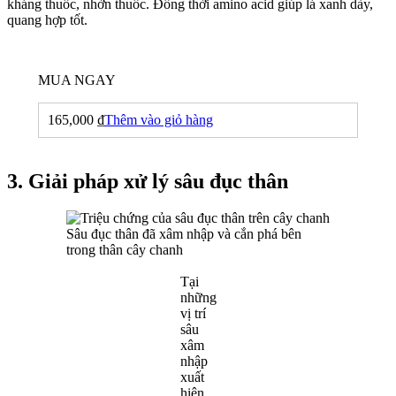
kháng thuốc, nhờn thuốc. Đồng thời amino acid giúp lá xanh dày,
quang hợp tốt.
MUA NGAY
165,000
₫
Thêm vào giỏ hàng
3. Giải pháp xử lý sâu đục thân
Sâu đục thân đã xâm nhập và cắn phá bên
trong thân cây chanh
Tại
những
vị trí
sâu
xâm
nhập
xuất
hiện