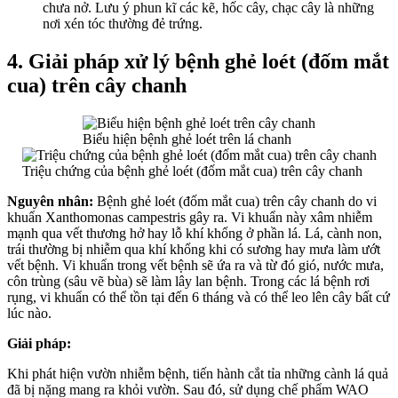
chưa nở. Lưu ý phun kĩ các kẽ, hốc cây, chạc cây là những
nơi xén tóc thường đẻ trứng.
4. Giải pháp xử lý bệnh ghẻ loét (đốm mắt
cua) trên cây chanh
Biểu hiện bệnh ghẻ loét trên lá chanh
Triệu chứng của bệnh ghẻ loét (đốm mắt cua) trên cây chanh
Nguyên nhân:
Bệnh ghẻ loét (đốm mắt cua) trên cây chanh do vi
khuẩn Xanthomonas campestris gây ra. Vi khuẩn này xâm nhiễm
mạnh qua vết thương hở hay lỗ khí khổng ở phần lá. Lá, cành non,
trái thường bị nhiễm qua khí khổng khi có sương hay mưa làm ướt
vết bệnh. Vi khuẩn trong vết bệnh sẽ ứa ra và từ đó gió, nước mưa,
côn trùng (sâu vẽ bùa) sẽ làm lây lan bệnh. Trong các lá bệnh rơi
rụng, vi khuẩn có thể tồn tại đến 6 tháng và có thể leo lên cây bất cứ
lúc nào.
Giải pháp:
Khi phát hiện vườn nhiễm bệnh, tiến hành cắt tỉa những cành lá quả
đã bị nặng mang ra khỏi vườn. Sau đó, sử dụng chế phẩm WAO