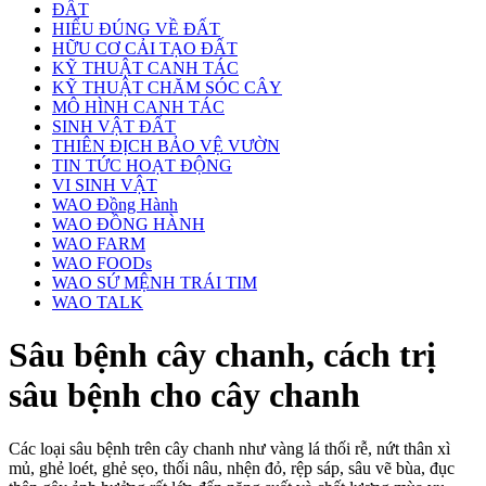
ĐẤT
HIỂU ĐÚNG VỀ ĐẤT
HỮU CƠ CẢI TẠO ĐẤT
KỸ THUẬT CANH TÁC
KỸ THUẬT CHĂM SÓC CÂY
MÔ HÌNH CANH TÁC
SINH VẬT ĐẤT
THIÊN ĐỊCH BẢO VỆ VƯỜN
TIN TỨC HOẠT ĐỘNG
VI SINH VẬT
WAO Đồng Hành
WAO ĐỒNG HÀNH
WAO FARM
WAO FOODs
WAO SỨ MỆNH TRÁI TIM
WAO TALK
Sâu bệnh cây chanh, cách trị
sâu bệnh cho cây chanh
Các loại sâu bệnh trên cây chanh như vàng lá thối rễ, nứt thân xì
mủ, ghẻ loét, ghẻ sẹo, thối nâu, nhện đỏ, rệp sáp, sâu vẽ bùa, đục