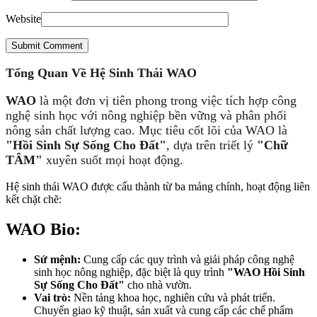
Website
Submit Comment
Tổng Quan Về Hệ Sinh Thái WAO
WAO
là một đơn vị tiên phong trong việc tích hợp công
nghệ sinh học với nông nghiệp bền vững và phân phối
nông sản chất lượng cao. Mục tiêu cốt lõi của WAO là
"Hồi Sinh Sự Sống Cho Đất"
, dựa trên triết lý
"Chữ
TÂM"
xuyên suốt mọi hoạt động.
Hệ sinh thái WAO được cấu thành từ ba mảng chính, hoạt động liên
kết chặt chẽ:
WAO Bio:
Sứ mệnh:
Cung cấp các quy trình và giải pháp công nghệ
sinh học nông nghiệp, đặc biệt là quy trình
"WAO Hồi Sinh
Sự Sống Cho Đất"
cho nhà vườn.
Vai trò:
Nền tảng khoa học, nghiên cứu và phát triển.
Chuyển giao kỹ thuật, sản xuất và cung cấp các chế phẩm