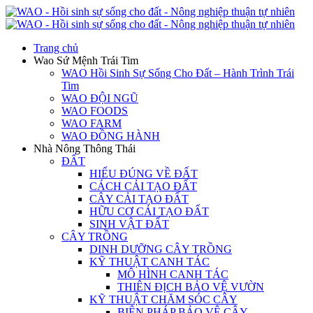
Trang chủ
Wao Sứ Mệnh Trái Tim
WAO Hồi Sinh Sự Sống Cho Đất – Hành Trình Trái
Tim
WAO ĐỘI NGŨ
WAO FOODS
WAO FARM
WAO ĐỒNG HÀNH
Nhà Nông Thông Thái
ĐẤT
HIỂU ĐÚNG VỀ ĐẤT
CÁCH CẢI TẠO ĐẤT
CÂY CẢI TẠO ĐẤT
HỮU CƠ CẢI TẠO ĐẤT
SINH VẬT ĐẤT
CÂY TRỒNG
DINH DƯỠNG CÂY TRỒNG
KỸ THUẬT CANH TÁC
MÔ HÌNH CANH TÁC
THIÊN ĐỊCH BẢO VỆ VƯỜN
KỸ THUẬT CHĂM SÓC CÂY
BIỆN PHÁP BẢO VỆ CÂY