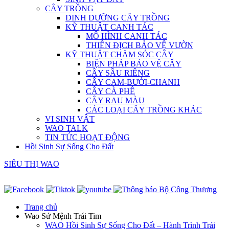
CÂY TRỒNG
DINH DƯỠNG CÂY TRỒNG
KỸ THUẬT CANH TÁC
MÔ HÌNH CANH TÁC
THIÊN ĐỊCH BẢO VỆ VƯỜN
KỸ THUẬT CHĂM SÓC CÂY
BIỆN PHÁP BẢO VỆ CÂY
CÂY SẦU RIÊNG
CÂY CAM-BƯỞI-CHANH
CÂY CÀ PHÊ
CÂY RAU MÀU
CÁC LOẠI CÂY TRỒNG KHÁC
VI SINH VẬT
WAO TALK
TIN TỨC HOẠT ĐỘNG
Hồi Sinh Sự Sống Cho Đất
SIÊU THỊ WAO
Trang chủ
Wao Sứ Mệnh Trái Tim
WAO Hồi Sinh Sự Sống Cho Đất – Hành Trình Trái