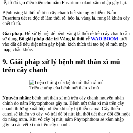
rễ, từ đó tạo điều kiện cho nấm Fusarium solani xâm nhập gây hại.
Bệnh vàng lá thối rễ trên cây chanh hết sức nguy hiểm. Nấm
Fusarium tiết ra độc tố làm thối rễ, héo lá, vàng lá, rụng lá khiến cây
chết từ từ.
Giải pháp
: Để xử lý triệt để bệnh vàng lá thối rễ trên cây chanh cần
sử dụng
Bộ giải pháp đặc trị Vàng lá thối rễ
WAO BOOM
tưới
vào đất để tiêu diệt nấm gây bệnh, kích thích tái tạo bộ rễ mới mập
mạp, chắc khỏe.
9. Giải pháp xử lý bệnh
nứt thân xì mủ
trên cây chanh
Triệu chứng của bệnh nứt thân xì mủ
Nguyên nhân
: bệnh nứt thân xì mủ trên cây chanh nguyên nhân
chính do nấm Phytophthora gây ra. Bệnh nứt thân xì mủ trên cây
chanh thường xuất hiện nhiều khi cây bị thiếu canxi. Cây thiếu
canxi sẽ khiến vỏ cây, vỏ trái dễ bị nứt khi thời tiết thay đổi đột ngột
do nắng mưa. Khi vỏ cây bị nứt, nấm Phytophthora sẽ xâm nhập
gây ra các vết xì mủ trên cây chanh.