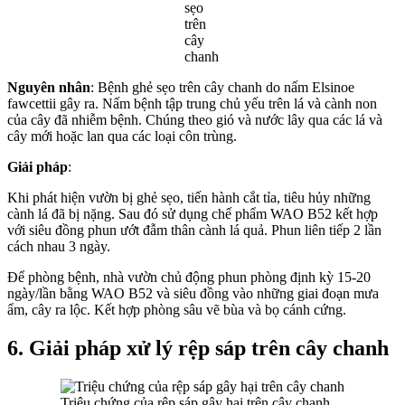
sẹo
trên
cây
chanh
Nguyên nhân
: Bệnh ghẻ sẹo trên cây chanh do nấm Elsinoe
fawcettii gây ra. Nấm bệnh tập trung chủ yếu trên lá và cành non
của cây đã nhiễm bệnh. Chúng theo gió và nước lây qua các lá và
cây mới hoặc lan qua các loại côn trùng.
Giải pháp
:
Khi phát hiện vườn bị ghẻ sẹo, tiến hành cắt tỉa, tiêu hủy những
cành lá đã bị nặng. Sau đó sử dụng chế phẩm WAO B52 kết hợp
với siêu đồng phun ướt đẫm thân cành lá quả. Phun liên tiếp 2 lần
cách nhau 3 ngày.
Để phòng bệnh, nhà vườn chủ động phun phòng định kỳ 15-20
ngày/lần bằng WAO B52 và siêu đồng vào những giai đoạn mưa
ẩm, cây ra lộc. Kết hợp phòng sâu vẽ bùa và bọ cánh cứng.
6. Giải pháp xử lý rệp sáp trên cây chanh
Triệu chứng của rệp sáp gây hại trên cây chanh