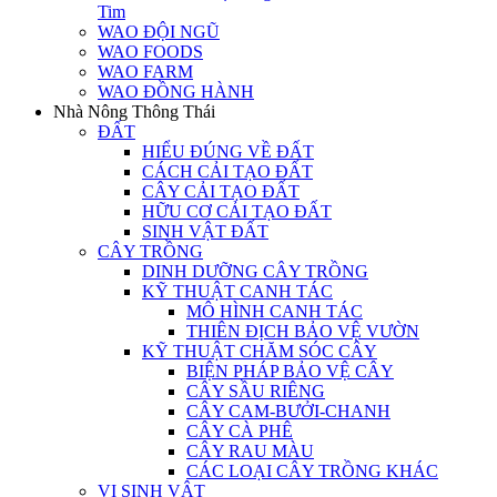
Tim
WAO ĐỘI NGŨ
WAO FOODS
WAO FARM
WAO ĐỒNG HÀNH
Nhà Nông Thông Thái
ĐẤT
HIỂU ĐÚNG VỀ ĐẤT
CÁCH CẢI TẠO ĐẤT
CÂY CẢI TẠO ĐẤT
HỮU CƠ CẢI TẠO ĐẤT
SINH VẬT ĐẤT
CÂY TRỒNG
DINH DƯỠNG CÂY TRỒNG
KỸ THUẬT CANH TÁC
MÔ HÌNH CANH TÁC
THIÊN ĐỊCH BẢO VỆ VƯỜN
KỸ THUẬT CHĂM SÓC CÂY
BIỆN PHÁP BẢO VỆ CÂY
CÂY SẦU RIÊNG
CÂY CAM-BƯỞI-CHANH
CÂY CÀ PHÊ
CÂY RAU MÀU
CÁC LOẠI CÂY TRỒNG KHÁC
VI SINH VẬT