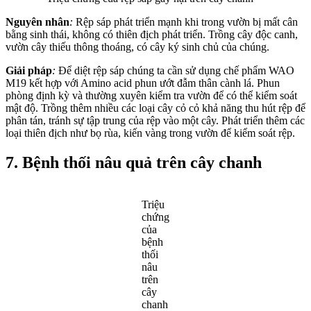
Nguyên nhân
:
Rệp sáp phát triển mạnh khi trong vườn bị mất cân
bằng sinh thái, không có thiên địch phát triển. Trồng cây độc canh,
vườn cây thiếu thông thoáng, có cây ký sinh chủ của chúng.
Giải pháp
:
Để diệt rệp sáp chúng ta cần sử dụng chế phẩm WAO
M19 kết hợp với Amino acid phun ướt đẫm thân cành lá. Phun
phòng định kỳ và thường xuyên kiểm tra vườn để có thể kiểm soát
mật độ. Trồng thêm nhiều các loại cây cỏ cỏ khả năng thu hút rệp để
phân tán, tránh sự tập trung của rệp vào một cây. Phát triển thêm các
loại thiên địch như bọ rùa, kiến vàng trong vườn để kiểm soát rệp.
7. Bệnh thối nâu quả trên cây chanh
Triệu
chứng
của
bệnh
thối
nâu
trên
cây
chanh