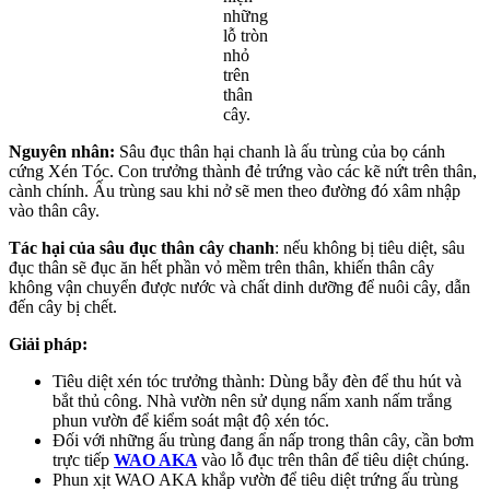
những
lỗ tròn
nhỏ
trên
thân
cây.
Nguyên nhân:
Sâu đục thân hại chanh là ấu trùng của bọ cánh
cứng Xén Tóc. Con trưởng thành đẻ trứng vào các kẽ nứt trên thân,
cành chính. Ấu trùng sau khi nở sẽ men theo đường đó xâm nhập
vào thân cây.
Tác hại của sâu đục thân cây chanh
: nếu không bị tiêu diệt, sâu
đục thân sẽ đục ăn hết phần vỏ mềm trên thân, khiến thân cây
không vận chuyển được nước và chất dinh dưỡng để nuôi cây, dẫn
đến cây bị chết.
Giải pháp:
Tiêu diệt xén tóc trưởng thành: Dùng bẫy đèn để thu hút và
bắt thủ công. Nhà vườn nên sử dụng nấm xanh nấm trắng
phun vườn để kiểm soát mật độ xén tóc.
Đối với những ấu trùng đang ẩn nấp trong thân cây, cần bơm
trực tiếp
WAO AKA
vào lỗ đục trên thân để tiêu diệt chúng.
Phun xịt WAO AKA khắp vườn để tiêu diệt trứng ấu trùng