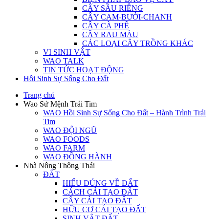
CÂY SẦU RIÊNG
CÂY CAM-BƯỞI-CHANH
CÂY CÀ PHÊ
CÂY RAU MÀU
CÁC LOẠI CÂY TRỒNG KHÁC
VI SINH VẬT
WAO TALK
TIN TỨC HOẠT ĐỘNG
Hồi Sinh Sự Sống Cho Đất
Trang chủ
Wao Sứ Mệnh Trái Tim
WAO Hồi Sinh Sự Sống Cho Đất – Hành Trình Trái
Tim
WAO ĐỘI NGŨ
WAO FOODS
WAO FARM
WAO ĐỒNG HÀNH
Nhà Nông Thông Thái
ĐẤT
HIỂU ĐÚNG VỀ ĐẤT
CÁCH CẢI TẠO ĐẤT
CÂY CẢI TẠO ĐẤT
HỮU CƠ CẢI TẠO ĐẤT
SINH VẬT ĐẤT