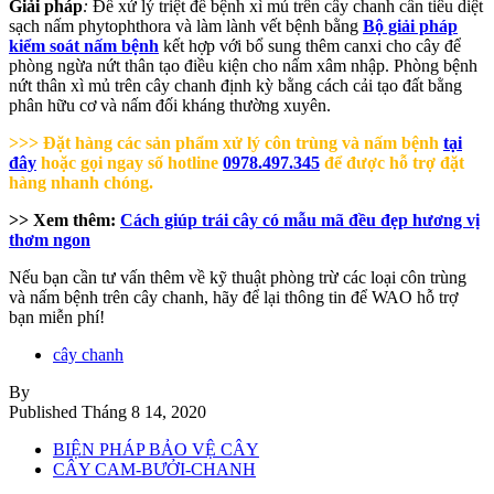
Giải pháp
:
Để xử lý triệt để bệnh xì mủ trên cây chanh cần tiêu diệt
sạch nấm phytophthora và làm lành vết bệnh bằng
Bộ giải pháp
kiểm soát nấm bệnh
kết hợp với bổ sung thêm canxi cho cây để
phòng ngừa nứt thân tạo điều kiện cho nấm xâm nhập. Phòng bệnh
nứt thân xì mủ trên cây chanh định kỳ bằng cách cải tạo đất bằng
phân hữu cơ và nấm đối kháng thường xuyên.
>>> Đặt hàng các sản phẩm xử lý côn trùng và nấm bệnh
tại
đây
hoặc gọi ngay số hotline
0978.497.345
để được hỗ trợ đặt
hàng nhanh chóng.
>> Xem thêm:
Cách giúp trái cây có mẫu mã đều đẹp hương vị
thơm ngon
Nếu bạn cần tư vấn thêm về kỹ thuật phòng trừ các loại côn trùng
và nấm bệnh trên cây chanh, hãy để lại thông tin để WAO hỗ trợ
bạn miễn phí!
cây chanh
By
Published
Tháng 8 14, 2020
BIỆN PHÁP BẢO VỆ CÂY
CÂY CAM-BƯỞI-CHANH