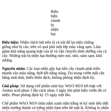
Biểu
hiện
chanh
bị
nhện
hại
Biểu hiện:
Nhện chích hút trên lá và trái để lại triệu chứng
giống như bị cào, trên vỏ quả phủ một lớp màu vàng sạm. Làm
giảm khả năng quang hợp của lá và vận chuyển dinh dưỡng của cả
cây. Những trái bị nhện hại thường méo mó, nhỏ, nám sạm, khô
sượng.
Nguyên nhân
: Các loại nhện gây hại trên cây chanh phát triển
nhanh vào mùa nắng, thời tiết nắng nóng. Do trong vườn mất cân
bằng sinh thái, thiếu thiên địch, không phòng nhện định kỳ.
Giải pháp
: Sử dụng chế phẩm sinh học WAO M19 kết hợp với
Amino acid phun 3 lần cách nhau 3 ngày khi phát hiện vườn đã có
nhện. Phun phòng định kỳ 15 ngày một lần.
Chế phẩm WAO M19 chứa nấm xanh nấm trắng sẽ ký sinh tiêu diệt
nhện trưởng thành và trứng nhện bám trên bề mặt lá. Không lo nhện