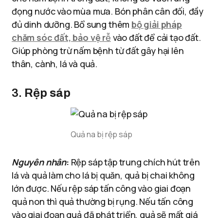
đọng nước vào mùa mưa. Bón phân cân đối, đầy
đủ dinh dưỡng. Bổ sung thêm
bộ giải pháp
chăm sóc đất, bảo vệ r
ễ
vào đất để cải tạo đất.
Giúp phòng trừ nấm bệnh từ đất gây hại lên
thân, cành, lá và quả.
3.
Rệp sáp
Quả na bị rệp sáp
Nguyên nhân
:
Rệp sáp tập trung chích hút trên
lá và quả làm cho lá bị quăn, quả bị chai không
lớn được. Nếu rệp sáp tấn công vào giai đoạn
quả non thì quả thường bị rụng. Nếu tấn công
vào giai đoạn quả đã phát triển, quả sẽ mất giá