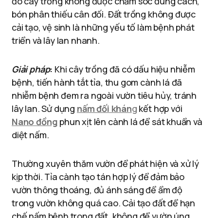
đó cây trồng không được chăm sóc đúng cách,
bón phân thiếu cân đối. Đất trồng không được
cải tạo, vệ sinh là những yếu tố làm bệnh phát
triển và lây lan nhanh.
Giải pháp
:
Khi cây trồng đã có dấu hiệu nhiễm
bệnh, tiến hành tắt tỉa, thu gom cành lá đã
nhiễm bệnh đem ra ngoài vườn tiêu hủy, tránh
lây lan. Sử dụng
nấm đối khán
g
kết hợp với
Nano đồng
phun xịt lên cành lá để sát khuẩn và
diệt nấm.
Thường xuyên thăm vườn để phát hiện và xử lý
kịp thời. Tỉa cành tạo tán hợp lý để đảm bảo
vườn thông thoáng, đủ ánh sáng để ẩm độ
trong vườn không quá cao. Cải tạo đất để hạn
chế nấm bệnh trong đất, không để vườn úng