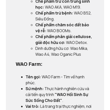
Chế phẩm trừ côn trùng sinh
học:
WAO AKA, WAO M19.
Chế phẩm trừ bệnh:
WAO B52,
Siêu Đồng.
Chế phẩm chăm sóc đất bảo
vệ rễ:
WAO BOOMs.
Chế phẩm phân giải cellulose,
giải độc hữu cơ:
WAO Detox.
Dinh dưỡng hữu cơ: Wao Mika,
Wao A4, Wao Oganic Plus
WAO Farm:
Tên gọi:
WAO Farm - Tìm về hạnh
phúc.
Sứ mệnh:
Thực hành nghiên cứu và
cải tiến quy trình
"WAO Hồi Sinh Sự
Sức Sống Cho Đất"
.
Vai trò:
Là trang trại thực nghiệm, nơi