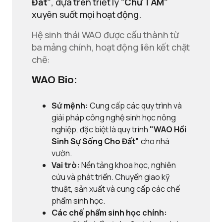
Đất"
, dựa trên triết lý
"Chữ TÂM"
xuyên suốt mọi hoạt động.
Hệ sinh thái WAO được cấu thành từ
ba mảng chính, hoạt động liên kết chặt
chẽ:
WAO Bio:
Sứ mệnh:
Cung cấp các quy trình và
giải pháp công nghệ sinh học nông
nghiệp, đặc biệt là quy trình
"WAO Hồi
Sinh Sự Sống Cho Đất"
cho nhà
vườn.
Vai trò:
Nền tảng khoa học, nghiên
cứu và phát triển. Chuyển giao kỹ
thuật, sản xuất và cung cấp các chế
phẩm sinh học.
Các chế phẩm sinh học chính: