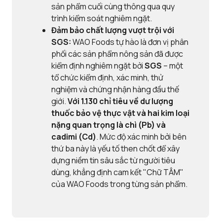
sản phẩm cuối cùng thông qua quy
trình kiểm soát nghiêm ngặt.
Đảm bảo chất lượng vượt trội với
SGS:
WAO Foods tự hào là đơn vị phân
phối các sản phẩm nông sản đã được
kiểm định nghiêm ngặt bởi
SGS
– một
tổ chức kiểm định, xác minh, thử
nghiệm và chứng nhận hàng đầu thế
giới.
Với
1.130 chỉ tiêu về dư lượng
thuốc bảo vệ thực vật và
hai kim loại
nặng quan trọng là chì (Pb) và
cadimi (Cd)
. Mức độ xác minh bởi bên
thứ ba này là yếu tố then chốt để xây
dựng niềm tin sâu sắc từ người tiêu
dùng, khẳng định cam kết "Chữ TÂM"
của WAO Foods trong từng sản phẩm.