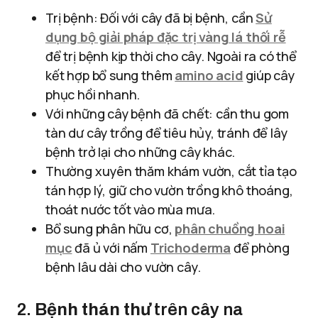
Trị bệnh: Đối với cây đã bị bệnh, cần
Sử
dụng bộ giải pháp đặc trị vàng lá thối rễ
để trị bệnh kịp thời cho cây. Ngoài ra có thể
kết hợp bổ sung thêm
amino acid
giúp cây
phục hồi nhanh.
Với những cây bệnh đã chết: cần thu gom
tàn dư cây trồng để tiêu hủy, tránh để lây
bệnh trở lại cho những cây khác.
Thường xuyên thăm khám vườn, cắt tỉa tạo
tán hợp lý, giữ cho vườn trồng khô thoáng,
thoát nước tốt vào mùa mưa.
Bổ sung phân hữu cơ,
phân chuồng hoai
mục
đã ủ với nấm
Trichoderma
để phòng
bệnh lâu dài cho vườn cây.
2.
Bệnh thán thư
trên cây na