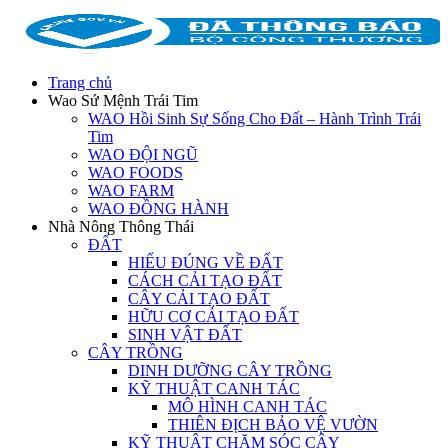
Trang chủ
Wao Sứ Mệnh Trái Tim
WAO Hồi Sinh Sự Sống Cho Đất – Hành Trình Trái
Tim
WAO ĐỘI NGŨ
WAO FOODS
WAO FARM
WAO ĐỒNG HÀNH
Nhà Nông Thông Thái
ĐẤT
HIỂU ĐÚNG VỀ ĐẤT
CÁCH CẢI TẠO ĐẤT
CÂY CẢI TẠO ĐẤT
HỮU CƠ CẢI TẠO ĐẤT
SINH VẬT ĐẤT
CÂY TRỒNG
DINH DƯỠNG CÂY TRỒNG
KỸ THUẬT CANH TÁC
MÔ HÌNH CANH TÁC
THIÊN ĐỊCH BẢO VỆ VƯỜN
KỸ THUẬT CHĂM SÓC CÂY