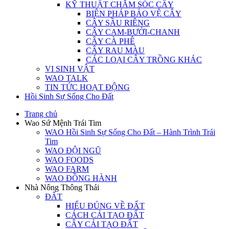
KỸ THUẬT CHĂM SÓC CÂY
BIỆN PHÁP BẢO VỆ CÂY
CÂY SẦU RIÊNG
CÂY CAM-BƯỞI-CHANH
CÂY CÀ PHÊ
CÂY RAU MÀU
CÁC LOẠI CÂY TRỒNG KHÁC
VI SINH VẬT
WAO TALK
TIN TỨC HOẠT ĐỘNG
Hồi Sinh Sự Sống Cho Đất
Trang chủ
Wao Sứ Mệnh Trái Tim
WAO Hồi Sinh Sự Sống Cho Đất – Hành Trình Trái
Tim
WAO ĐỘI NGŨ
WAO FOODS
WAO FARM
WAO ĐỒNG HÀNH
Nhà Nông Thông Thái
ĐẤT
HIỂU ĐÚNG VỀ ĐẤT
CÁCH CẢI TẠO ĐẤT
CÂY CẢI TẠO ĐẤT