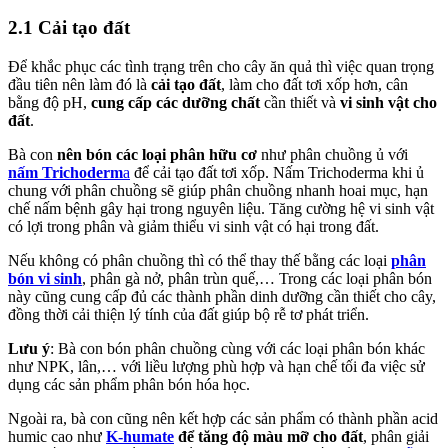
2.1 Cải tạo đất
Để khắc phục các tình trạng trên cho cây ăn quả thì việc quan trọng
đầu tiên nên làm đó là
cải tạo đất
, làm cho đất tơi xốp hơn, cân
bằng độ pH,
cung cấp các dưỡng chất
cần thiết và
vi sinh vật cho
đất
.
Bà con
nên bón các loại phân hữu cơ
như phân chuồng ủ với
nấm Trichoderm
a
để cải tạo đất tơi xốp. Nấm Trichoderma khi ủ
chung với phân chuồng sẽ giúp phân chuồng nhanh hoai mục, hạn
chế nấm bệnh gây hại trong nguyên liệu. Tăng cường hệ vi sinh vật
có lợi trong phân và giảm thiểu vi sinh vật có hại trong đất.
Nếu không có phân chuồng thì có thể thay thế bằng các loại
phân
bón vi sinh
, phân gà nở, phân trùn quế,… Trong các loại phân bón
này cũng cung cấp đủ các thành phần dinh dưỡng cần thiết cho cây,
đồng thời cải thiện lý tính của đất giúp bộ rễ tơ phát triển.
Lưu ý
: Bà con bón phân chuồng cùng với các loại phân bón khác
như NPK, lân,… với liều lượng phù hợp và hạn chế tối đa việc sử
dụng các sản phẩm phân bón hóa học.
Ngoài ra, bà con cũng nên kết hợp các sản phẩm có thành phần acid
humic cao như
K-humate
để tăng độ màu mỡ cho đất
, phân giải