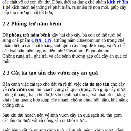
các chất vô cơ còn tồn dư. Đồng thời sử dụng chế phẩm
kích rễ 3in
1
để kích thích hệ thống rễ phát triển, ra nhiều rễ non mới, giúp cây
hấp thụ dưỡng chất tốt hơn;
2.2 Phòng trừ nấm bệnh
Để
phòng trừ nấm bệnh
gây hại cho cây, bà con có thể tưới bổ
sung chế phẩm
CNX- CN
. Chủng nấm Chaetomium có trong chế
phẩm tiết ra các chất kháng sinh giúp cây tăng đề kháng và ức chế
các loại nấm bệnh nguy hiểm như Fusarium, Phytophthora…
Chống rụng trái, ghẻ trái và các bệnh thường gặp của cây ăn quả có
múi.
2.3 Cắt tỉa tạo tán cho vườn cây ăn quả
Bên cạnh việc cải tạo cho đất và rễ thì việc
cắt tỉa tạo tán
cho cây
và
rửa vườn
sau thu hoạch cũng rất quan trọng. Nó giúp cây được
thông thoáng, hạn chế được sâu bệnh hại tồn tại và phát triển, tăng
khả năng quang hợp giúp cây nhanh chóng phục hồi, tăng khả năng
chống chịu.
Sau khi thu hoạch nên vệ sinh vườn cây ăn quả sạch sẽ, thu gom
các tàn dư thực vật và nông sản ra khỏi vườn.
Tiến hành cắt tỉa những cành khô, cành sâu bệnh, cành vượt, cành