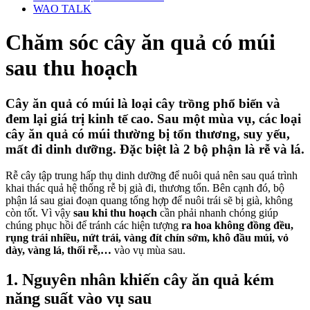
WAO TALK
Chăm sóc cây ăn quả có múi
sau thu hoạch
Cây ăn quả có múi
là loại cây trồng phổ biến và
đem lại giá trị kinh tế cao. Sau một mùa vụ, các loại
cây ăn quả có múi thường bị tổn thương, suy yếu,
mất đi dinh dưỡng. Đặc biệt là 2 bộ phận là rễ và lá.
Rễ cây tập trung hấp thụ dinh dưỡng để nuôi quả nên sau quá trình
khai thác quả hệ thống rễ bị già đi, thương tổn. Bên cạnh đó, bộ
phận lá sau giai đoạn quang tổng hợp để nuôi trái sẽ bị già, không
còn tốt. Vì vậy
sau khi thu hoạch
cần phải nhanh chóng giúp
chúng phục hồi để tránh các hiện tượng
ra hoa không đồng đều,
rụng trái nhiều, nứt trái, vàng đít chín sớm, khô đầu múi, vỏ
dày, vàng lá, thối rễ,…
vào vụ mùa sau.
1. Nguyên nhân khiến cây ăn quả kém
năng suất vào vụ sau