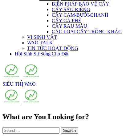
BIỆN PHÁP BẢO VỆ CÂY
CÂY SẦU RIÊNG
CÂY CAM-BƯỞI-CHANH
CÂY CÀ PHÊ
CÂY RAU MÀU
CÁC LOẠI CÂY TRỒNG KHÁC
VI SINH VẬT
WAO TALK
TIN TỨC HOẠT ĐỘNG
Hồi Sinh Sự Sống Cho Đất
SIÊU THỊ WAO
What are You Looking for?
Search