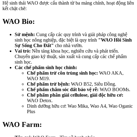
Hệ sinh thái WAO được cấu thành từ ba mảng chính, hoạt động liên
kết chặt chẽ:
WAO Bio:
Sứ mệnh:
Cung cấp các quy trình và giải pháp công nghệ
sinh học nông nghiệp, đặc biệt là quy trình
"WAO Hồi Sinh
Sự Sống Cho Đất"
cho nhà vườn.
Vai trò:
Nền tảng khoa học, nghiên cứu và phát triển.
Chuyển giao kỹ thuật, sản xuất và cung cấp các chế phẩm
sinh học.
Các chế phẩm sinh học chính:
Chế phẩm trừ côn trùng sinh học:
WAO AKA,
WAO M19.
Chế phẩm trừ bệnh:
WAO B52, Siêu Đồng.
Chế phẩm chăm sóc đất bảo vệ rễ:
WAO BOOMs.
Chế phẩm phân giải cellulose, giải độc hữu cơ:
WAO Detox.
Dinh dưỡng hữu cơ: Wao Mika, Wao A4, Wao Oganic
Plus
WAO Farm: