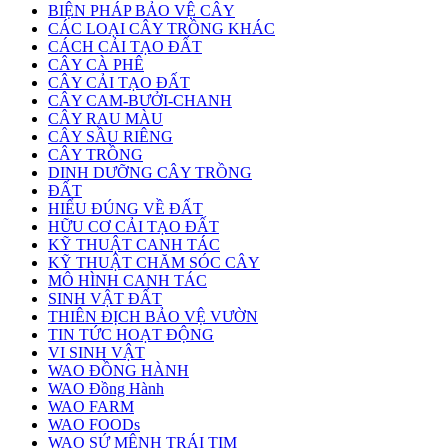
BIỆN PHÁP BẢO VỆ CÂY
CÁC LOẠI CÂY TRỒNG KHÁC
CÁCH CẢI TẠO ĐẤT
CÂY CÀ PHÊ
CÂY CẢI TẠO ĐẤT
CÂY CAM-BƯỞI-CHANH
CÂY RAU MÀU
CÂY SẦU RIÊNG
CÂY TRỒNG
DINH DƯỠNG CÂY TRỒNG
ĐẤT
HIỂU ĐÚNG VỀ ĐẤT
HỮU CƠ CẢI TẠO ĐẤT
KỸ THUẬT CANH TÁC
KỸ THUẬT CHĂM SÓC CÂY
MÔ HÌNH CANH TÁC
SINH VẬT ĐẤT
THIÊN ĐỊCH BẢO VỆ VƯỜN
TIN TỨC HOẠT ĐỘNG
VI SINH VẬT
WAO ĐỒNG HÀNH
WAO Đồng Hành
WAO FARM
WAO FOODs
WAO SỨ MỆNH TRÁI TIM