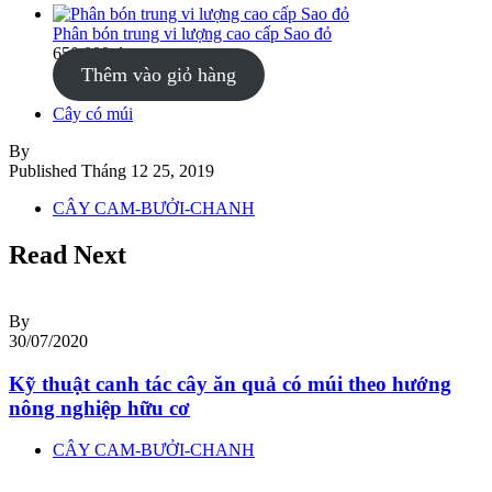
Phân bón trung vi lượng cao cấp Sao đỏ
650,000
₫
Thêm vào giỏ hàng
Cây có múi
By
Published
Tháng 12 25, 2019
CÂY CAM-BƯỞI-CHANH
Read Next
By
30/07/2020
Kỹ thuật canh tác cây ăn quả có múi theo hướng
nông nghiệp hữu cơ
CÂY CAM-BƯỞI-CHANH