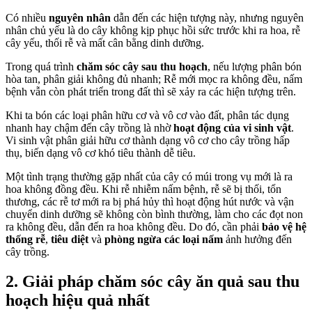
Có nhiều
nguyên nhân
dẫn đến các hiện tượng này, nhưng nguyên
nhân chủ yếu là do cây không kịp phục hồi sức trước khi ra hoa, rễ
cây yếu, thối rễ và mất cân bằng dinh dưỡng.
Trong quá trình
chăm sóc cây sau thu hoạch
, nếu lượng phân bón
hòa tan, phân giải không đủ nhanh; Rễ mới mọc ra không đều, nấm
bệnh vẫn còn phát triển trong đất thì sẽ xảy ra các hiện tượng trên.
Khi ta bón các loại phân hữu cơ và vô cơ vào đất, phân tác dụng
nhanh hay chậm đến cây trồng là nhờ
hoạt động của vi sinh vật
.
Vi sinh vật phân giải hữu cơ thành dạng vô cơ cho cây trồng hấp
thụ, biến dạng vô cơ khó tiêu thành dễ tiêu.
Một tình trạng thường gặp nhất của cây có múi trong vụ mới là ra
hoa không đồng đều. Khi rễ nhiễm nấm bệnh, rễ sẽ bị thối, tổn
thương, các rễ tơ mới ra bị phá hủy thì hoạt động hút nước và vận
chuyển dinh dưỡng sẽ không còn bình thường, làm cho các đọt non
ra không đều, dẫn đến ra hoa không đều. Do đó, cần phải
bảo vệ hệ
thống rễ
,
tiêu diệt
và
phòng ngừa
các loại nấm
ảnh hưởng đến
cây trồng.
2. Giải pháp chăm sóc cây ăn quả sau thu
hoạch hiệu quả nhất