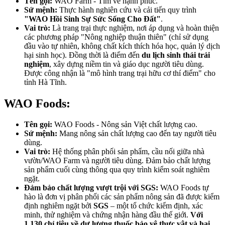
Tên gọi:
WAO Farm - Tìm về hạnh phúc.
Sứ mệnh:
Thực hành nghiên cứu và cải tiến quy trình
"WAO Hồi Sinh Sự Sức Sống Cho Đất"
.
Vai trò:
Là trang trại thực nghiệm, nơi áp dụng và hoàn thiện
các phương pháp "Nông nghiệp thuận thiên" (chỉ sử dụng
đầu vào tự nhiên, không chất kích thích hóa học, quản lý dịch
hại sinh học). Đồng thời là điểm đến
du lịch sinh thái trải
nghiệm
, xây dựng niềm tin và giáo dục người tiêu dùng.
Được công nhận là "mô hình trang trại hữu cơ thí điểm" cho
tỉnh Hà Tĩnh.
WAO Foods:
Tên gọi:
WAO Foods - Nông sản Việt chất lượng cao.
Sứ mệnh:
Mang nông sản chất lượng cao đến tay người tiêu
dùng.
Vai trò:
Hệ thống phân phối sản phẩm, cầu nối giữa nhà
vườn/WAO Farm và người tiêu dùng. Đảm bảo chất lượng
sản phẩm cuối cùng thông qua quy trình kiểm soát nghiêm
ngặt.
Đảm bảo chất lượng vượt trội với SGS:
WAO Foods tự
hào là đơn vị phân phối các sản phẩm nông sản đã được kiểm
định nghiêm ngặt bởi
SGS
– một tổ chức kiểm định, xác
minh, thử nghiệm và chứng nhận hàng đầu thế giới.
Với
1.130 chỉ tiêu về dư lượng thuốc bảo vệ thực vật và
hai