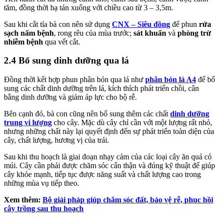
tăm, đồng thời hạ tán xuống với chiều cao từ 3 – 3,5m.
Sau khi cắt tỉa bà con nên sử dụng
CNX – Siêu đồng
để phun
rửa
sạch nấm bệnh
, rong rêu của mùa trước;
sát khuẩn
và
phòng trừ
nhiễm bệnh
qua vết cắt.
2.4 Bổ sung dinh dưỡng qua lá
Đồng thời kết hợp phun phân bón qua lá như
phân bón lá A4
để bổ
sung các chất dinh dưỡng trên lá, kích thích phát triển chồi, cân
bằng dinh dưỡng và giảm áp lực cho bộ rễ.
Bên cạnh đó, bà con cũng nên bổ sung thêm các chất
dinh dưỡng
trung vi lượng
cho cây. Mặc dù cây chỉ cần với một lượng rất nhỏ,
nhưng những chất này lại quyết định đến sự phát triển toàn diện của
cây, chất lượng, hương vị của trái.
Sau khi thu hoạch là giai đoạn nhạy cảm của các loại cây ăn quả có
múi. Cây cần phải được chăm sóc cẩn thận và đúng kỹ thuật để giúp
cây khỏe mạnh, tiếp tục được năng suất và chất lượng cao trong
những mùa vụ tiếp theo.
Xem thêm:
Bộ giải pháp giúp chăm sóc đất, bảo vệ rễ, phục hồi
cây trồng sau thu hoạch