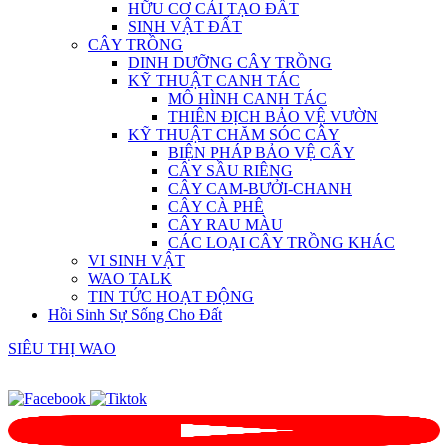
HỮU CƠ CẢI TẠO ĐẤT
SINH VẬT ĐẤT
CÂY TRỒNG
DINH DƯỠNG CÂY TRỒNG
KỸ THUẬT CANH TÁC
MÔ HÌNH CANH TÁC
THIÊN ĐỊCH BẢO VỆ VƯỜN
KỸ THUẬT CHĂM SÓC CÂY
BIỆN PHÁP BẢO VỆ CÂY
CÂY SẦU RIÊNG
CÂY CAM-BƯỞI-CHANH
CÂY CÀ PHÊ
CÂY RAU MÀU
CÁC LOẠI CÂY TRỒNG KHÁC
VI SINH VẬT
WAO TALK
TIN TỨC HOẠT ĐỘNG
Hồi Sinh Sự Sống Cho Đất
SIÊU THỊ WAO