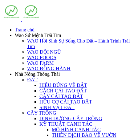
Trang chủ
Wao Sứ Mệnh Trái Tim
WAO Hồi Sinh Sự Sống Cho Đất – Hành Trình Trái
Tim
WAO ĐỘI NGŨ
WAO FOODS
WAO FARM
WAO ĐỒNG HÀNH
Nhà Nông Thông Thái
ĐẤT
HIỂU ĐÚNG VỀ ĐẤT
CÁCH CẢI TẠO ĐẤT
CÂY CẢI TẠO ĐẤT
HỮU CƠ CẢI TẠO ĐẤT
SINH VẬT ĐẤT
CÂY TRỒNG
DINH DƯỠNG CÂY TRỒNG
KỸ THUẬT CANH TÁC
MÔ HÌNH CANH TÁC
THIÊN ĐỊCH BẢO VỆ VƯỜN