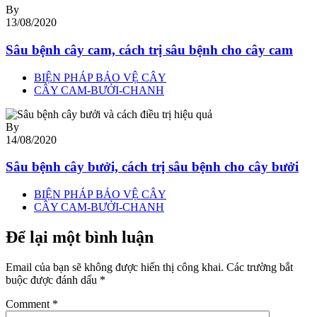
By
13/08/2020
Sâu bệnh cây cam, cách trị sâu bệnh cho cây cam
BIỆN PHÁP BẢO VỆ CÂY
CÂY CAM-BƯỞI-CHANH
By
14/08/2020
Sâu bệnh cây bưởi, cách trị sâu bệnh cho cây bưởi
BIỆN PHÁP BẢO VỆ CÂY
CÂY CAM-BƯỞI-CHANH
Để lại một bình luận
Email của bạn sẽ không được hiển thị công khai.
Các trường bắt
buộc được đánh dấu
*
Comment
*