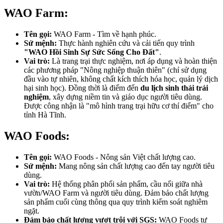
WAO Farm:
Tên gọi:
WAO Farm - Tìm về hạnh phúc.
Sứ mệnh:
Thực hành nghiên cứu và cải tiến quy trình
"WAO Hồi Sinh Sự Sức Sống Cho Đất"
.
Vai trò:
Là trang trại thực nghiệm, nơi áp dụng và hoàn thiện
các phương pháp "Nông nghiệp thuận thiên" (chỉ sử dụng
đầu vào tự nhiên, không chất kích thích hóa học, quản lý dịch
hại sinh học). Đồng thời là điểm đến
du lịch sinh thái trải
nghiệm
, xây dựng niềm tin và giáo dục người tiêu dùng.
Được công nhận là "mô hình trang trại hữu cơ thí điểm" cho
tỉnh Hà Tĩnh.
WAO Foods:
Tên gọi:
WAO Foods - Nông sản Việt chất lượng cao.
Sứ mệnh:
Mang nông sản chất lượng cao đến tay người tiêu
dùng.
Vai trò:
Hệ thống phân phối sản phẩm, cầu nối giữa nhà
vườn/WAO Farm và người tiêu dùng. Đảm bảo chất lượng
sản phẩm cuối cùng thông qua quy trình kiểm soát nghiêm
ngặt.
Đảm bảo chất lượng vượt trội với SGS:
WAO Foods tự