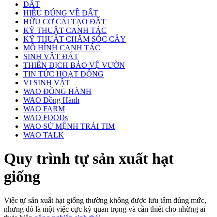
ĐẤT
HIỂU ĐÚNG VỀ ĐẤT
HỮU CƠ CẢI TẠO ĐẤT
KỸ THUẬT CANH TÁC
KỸ THUẬT CHĂM SÓC CÂY
MÔ HÌNH CANH TÁC
SINH VẬT ĐẤT
THIÊN ĐỊCH BẢO VỆ VƯỜN
TIN TỨC HOẠT ĐỘNG
VI SINH VẬT
WAO ĐỒNG HÀNH
WAO Đồng Hành
WAO FARM
WAO FOODs
WAO SỨ MỆNH TRÁI TIM
WAO TALK
Quy trình tự sản xuất hạt
giống
Việc tự sản xuất hạt giống thường không được lưu tâm đúng mức,
nhưng đó là một việc cực kỳ quan trọng và cần thiết cho những ai