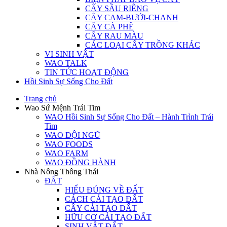
CÂY SẦU RIÊNG
CÂY CAM-BƯỞI-CHANH
CÂY CÀ PHÊ
CÂY RAU MÀU
CÁC LOẠI CÂY TRỒNG KHÁC
VI SINH VẬT
WAO TALK
TIN TỨC HOẠT ĐỘNG
Hồi Sinh Sự Sống Cho Đất
Trang chủ
Wao Sứ Mệnh Trái Tim
WAO Hồi Sinh Sự Sống Cho Đất – Hành Trình Trái
Tim
WAO ĐỘI NGŨ
WAO FOODS
WAO FARM
WAO ĐỒNG HÀNH
Nhà Nông Thông Thái
ĐẤT
HIỂU ĐÚNG VỀ ĐẤT
CÁCH CẢI TẠO ĐẤT
CÂY CẢI TẠO ĐẤT
HỮU CƠ CẢI TẠO ĐẤT
SINH VẬT ĐẤT