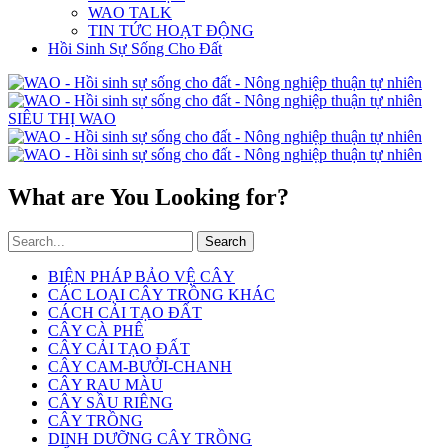
WAO TALK
TIN TỨC HOẠT ĐỘNG
Hồi Sinh Sự Sống Cho Đất
SIÊU THỊ WAO
What are You Looking for?
Search
BIỆN PHÁP BẢO VỆ CÂY
CÁC LOẠI CÂY TRỒNG KHÁC
CÁCH CẢI TẠO ĐẤT
CÂY CÀ PHÊ
CÂY CẢI TẠO ĐẤT
CÂY CAM-BƯỞI-CHANH
CÂY RAU MÀU
CÂY SẦU RIÊNG
CÂY TRỒNG
DINH DƯỠNG CÂY TRỒNG