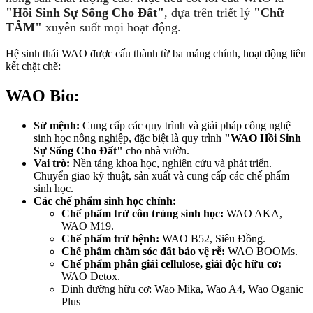
"Hồi Sinh Sự Sống Cho Đất"
, dựa trên triết lý
"Chữ
TÂM"
xuyên suốt mọi hoạt động.
Hệ sinh thái WAO được cấu thành từ ba mảng chính, hoạt động liên
kết chặt chẽ:
WAO Bio:
Sứ mệnh:
Cung cấp các quy trình và giải pháp công nghệ
sinh học nông nghiệp, đặc biệt là quy trình
"WAO Hồi Sinh
Sự Sống Cho Đất"
cho nhà vườn.
Vai trò:
Nền tảng khoa học, nghiên cứu và phát triển.
Chuyển giao kỹ thuật, sản xuất và cung cấp các chế phẩm
sinh học.
Các chế phẩm sinh học chính:
Chế phẩm trừ côn trùng sinh học:
WAO AKA,
WAO M19.
Chế phẩm trừ bệnh:
WAO B52, Siêu Đồng.
Chế phẩm chăm sóc đất bảo vệ rễ:
WAO BOOMs.
Chế phẩm phân giải cellulose, giải độc hữu cơ:
WAO Detox.
Dinh dưỡng hữu cơ: Wao Mika, Wao A4, Wao Oganic
Plus