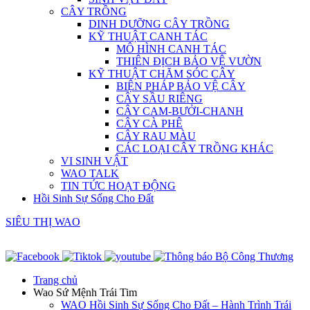
CÂY TRỒNG
DINH DƯỠNG CÂY TRỒNG
KỸ THUẬT CANH TÁC
MÔ HÌNH CANH TÁC
THIÊN ĐỊCH BẢO VỆ VƯỜN
KỸ THUẬT CHĂM SÓC CÂY
BIỆN PHÁP BẢO VỆ CÂY
CÂY SẦU RIÊNG
CÂY CAM-BƯỞI-CHANH
CÂY CÀ PHÊ
CÂY RAU MÀU
CÁC LOẠI CÂY TRỒNG KHÁC
VI SINH VẬT
WAO TALK
TIN TỨC HOẠT ĐỘNG
Hồi Sinh Sự Sống Cho Đất
SIÊU THỊ WAO
Trang chủ
Wao Sứ Mệnh Trái Tim
WAO Hồi Sinh Sự Sống Cho Đất – Hành Trình Trái