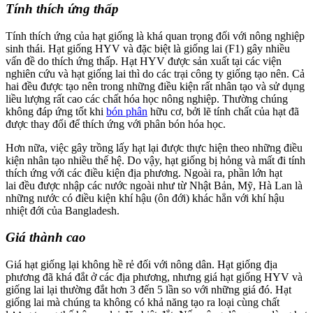
Tính thích ứng thấp
Tính thích ứng của hạt giống là khá quan trọng đối với nông nghiệp
sinh thái. Hạt giống HYV và đặc biệt là giống lai (F1) gây nhiều
vấn đề do thích ứng thấp. Hạt HYV được sản xuất tại các viện
nghiên cứu và hạt giống lai thì do các trại công ty giống tạo nên. Cả
hai đều được tạo nên trong những điều kiện rất nhân tạo và sử dụng
liều lượng rất cao các chất hóa học nông nghiệp. Thường chúng
không đáp ứng tốt khi
bón phân
hữu cơ, bởi lẽ tính chất của hạt đã
được thay đổi để thích ứng với phân bón hóa học.
Hơn nữa, việc gây trồng lấy hạt lại được thực hiện theo những điều
kiện nhân tạo nhiều thế hệ. Do vậy, hạt giống bị hỏng và mất đi tính
thích ứng với các điều kiện địa phương. Ngoài ra, phần lớn hạt
lai đều được nhập các nước ngoài như từ Nhật Bản, Mỹ, Hà Lan là
những nước có điều kiện khí hậu (ôn đới) khác hẳn với khí hậu
nhiệt đới của Bangladesh.
Giá thành cao
Giá hạt giống lại không hề rẻ đối với nông dân. Hạt giống địa
phương đã khá đắt ở các địa phương, nhưng giá hạt giống HYV và
giống lai lại thường đắt hơn 3 đến 5 lần so với những giá đó. Hạt
giống lai mà chúng ta không có khả năng tạo ra loại cùng chất