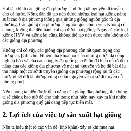
Hai là, chính các giống địa phương là những tài nguyên di truyền
cho cả nước. Nông dân đã tạo nên được những loại hạt giống năng
suất cao ở địa phương thông qua những giống nguồn gốc từ địa
phương. Các giống địa phương là nguồn gốc chính yếu. Không có
chúng, không thể tiến hành cải tạo được hạt giống. Ngay cả các loại
giống HYV và giống lai cũng không thể tạo nên được nếu không có
các giống địa phương.
Không chỉ có vậy, các giống địa phương còn rất quan trọng cho
tương lai. [Ghi chú: Nhiều nhà khoa học của những nước đã công
nghiệp hóa và của các công ty đa quốc gia cỡ lớn đã hiểu rất rõ tiềm
năng của các giống địa phương về mặt tài nguyên và họ đã bắt đầu
thu nhập một cơ sở di truyền (giống địa phương) rộng rãi từ các
nước nhiệt đới là những vùng có tài nguyên về cơ sở di truyền rất
phong phú].
Nếu chúng ta hiểu được tiềm năng của giống địa phương, thì chúng
ta sẽ chẳng bao giờ để cho tình trạng như hiện nay xảy ra khi nhiều
giống địa phương quý giá đang tiếp tục biến mất.
2. Lợi ích của việc tự sản xuất hạt giống
Nếu ta hiểu thật rõ các vấn đề (khó khăn) xảy ra khi mua hạt