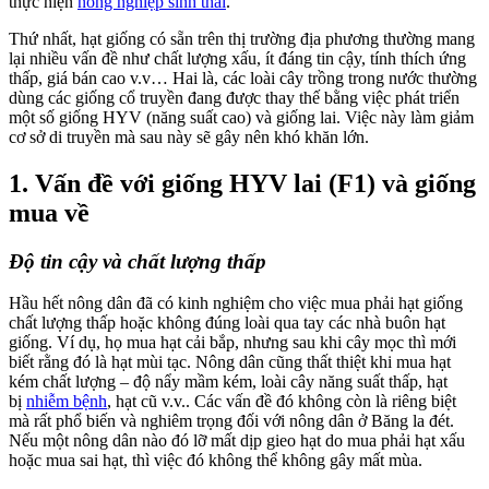
thực hiện
nông nghiệp sinh thái
.
Thứ nhất, hạt giống có sẵn trên thị trường địa phương thường mang
lại nhiều vấn đề như chất lượng xấu, ít đáng tin cậy, tính thích ứng
thấp, giá bán cao v.v… Hai là, các loài cây trồng trong nước thường
dùng các giống cổ truyền đang được thay thế bằng việc phát triển
một số giống HYV (năng suất cao) và giống lai. Việc này làm giảm
cơ sở di truyền mà sau này sẽ gây nên khó khăn lớn.
1. Vấn đề với giống HYV lai (F1) và giống
mua về
Độ tin cậy và chất lượng thấp
Hầu hết nông dân đã có kinh nghiệm cho việc mua phải hạt giống
chất lượng thấp hoặc không đúng loài qua tay các nhà buôn hạt
giống. Ví dụ, họ mua hạt cải bắp, nhưng sau khi cây mọc thì mới
biết rằng đó là hạt mùi tạc. Nông dân cũng thất thiệt khi mua hạt
kém chất lượng – độ nẩy mầm kém, loài cây năng suất thấp, hạt
bị
nhiễm bệnh
, hạt cũ v.v.. Các vấn đề đó không còn là riêng biệt
mà rất phổ biến và nghiêm trọng đối với nông dân ở Băng la đét.
Nếu một nông dân nào đó lỡ mất dịp gieo hạt do mua phải hạt xấu
hoặc mua sai hạt, thì việc đó không thể không gây mất mùa.