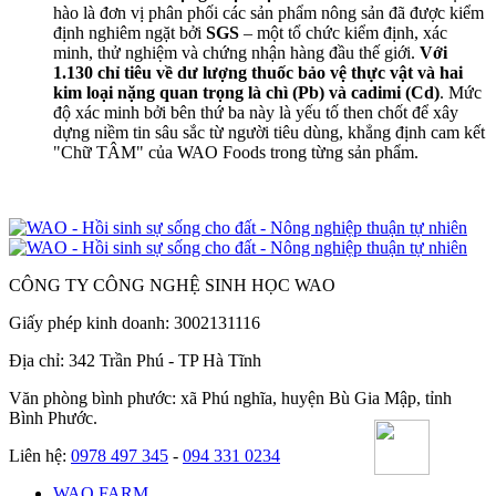
hào là đơn vị phân phối các sản phẩm nông sản đã được kiểm
định nghiêm ngặt bởi
SGS
– một tổ chức kiểm định, xác
minh, thử nghiệm và chứng nhận hàng đầu thế giới.
Với
1.130 chỉ tiêu về dư lượng thuốc bảo vệ thực vật và
hai
kim loại nặng quan trọng là chì (Pb) và cadimi (Cd)
. Mức
độ xác minh bởi bên thứ ba này là yếu tố then chốt để xây
dựng niềm tin sâu sắc từ người tiêu dùng, khẳng định cam kết
"Chữ TÂM" của WAO Foods trong từng sản phẩm.
CÔNG TY CÔNG NGHỆ SINH HỌC WAO
Giấy phép kinh doanh: 3002131116
Địa chỉ: 342 Trần Phú - TP Hà Tĩnh
Văn phòng bình phước: xã Phú nghĩa, huyện Bù Gia Mập, tỉnh
Bình Phước.
Liên hệ:
0978 497 345
-
094 331 0234
WAO FARM