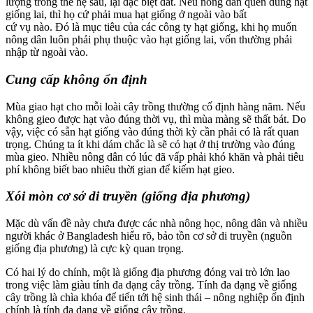
lượng trong thế hệ sau, lại đặc biệt đắt. Nếu nông dân quen dùng hạt
giống lai, thì họ cứ phải mua hạt giống ở ngoài vào bất
cứ vụ nào. Đó là mục tiêu của các công ty hạt giống, khi họ muốn
nông dân luôn phải phụ thuộc vào hạt giống lai, vốn thường phải
nhập từ ngoài vào.
Cung cấp không ổn định
Mùa giao hạt cho mỗi loài cây trồng thường cố định hàng năm. Nếu
không gieo được hạt vào đúng thời vụ, thì mùa màng sẽ thất bát. Do
vậy, việc có sẵn hạt giống vào đúng thời kỳ cần phải có là rất quan
trọng. Chúng ta ít khi dám chắc là sẽ có hạt ở thị trường vào đúng
mùa gieo. Nhiều nông dân có lúc đã vấp phải khó khăn và phải tiêu
phí không biết bao nhiêu thời gian để kiếm hạt gieo.
Xói mòn cơ sở di truyền (giống địa phương)
Mặc dù vấn đề này chưa được các nhà nông học, nông dân và nhiều
người khác ở Bangladesh hiểu rõ, bảo tồn cơ sở di truyền (nguồn
giống địa phương) là cực kỳ quan trọng.
Có hai lý do chính, một là giống địa phương đóng vai trò lớn lao
trong việc làm giàu tính đa dạng cây trồng. Tính đa dạng về giống
cây trồng là chìa khóa để tiến tới hệ sinh thái – nông nghiệp ổn định
chính là tính đa dạng về giống cây trồng.