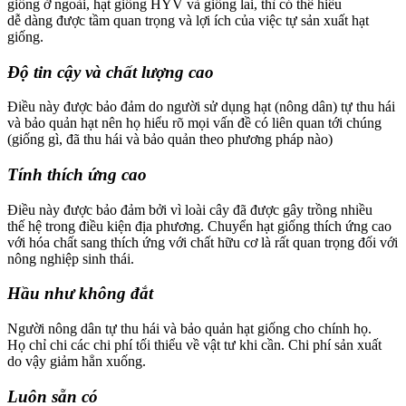
giống ở ngoài, hạt giống HYV và giống lai, thì có thể hiểu
dễ dàng được tầm quan trọng và lợi ích của việc tự sản xuất hạt
giống.
Độ tin cậy và chất lượng cao
Điều này được bảo đảm do người sử dụng hạt (nông dân) tự thu hái
và bảo quản hạt nên họ hiểu rõ mọi vấn đề có liên quan tới chúng
(giống gì, đã thu hái và bảo quản theo phương pháp nào)
Tính thích ứng cao
Điều này được bảo đảm bởi vì loài cây đã được gây trồng nhiều
thế hệ trong điều kiện địa phương. Chuyển hạt giống thích ứng cao
với hóa chất sang thích ứng với chất hữu cơ là rất quan trọng đối với
nông nghiệp sinh thái.
Hầu như không đắt
Người nông dân tự thu hái và bảo quản hạt giống cho chính họ.
Họ chỉ chi các chi phí tối thiểu về vật tư khi cần. Chi phí sản xuất
do vậy giảm hẳn xuống.
Luôn sẵn có