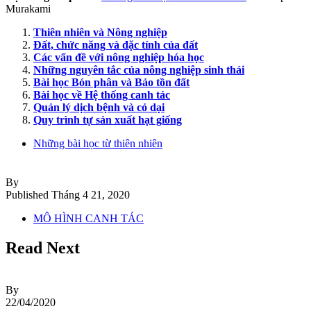
Murakami
Thiên nhiên và Nông nghiệp
Đất, chức năng và đặc tính của đất
Các vấn đề với nông nghiệp hóa học
Những nguyên tắc của nông nghiệp sinh thái
Bài học Bón phân và Bảo tồn đất
Bài học về Hệ thống canh tác
Quản lý dịch bệnh và cỏ dại
Quy trình tự sản xuất hạt giống
Những bài học từ thiên nhiên
By
Published
Tháng 4 21, 2020
MÔ HÌNH CANH TÁC
Read Next
By
22/04/2020