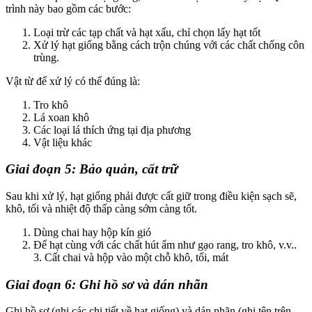
trình này bao gồm các bước:
Loại trừ các tạp chất và hạt xấu, chỉ chọn lấy hạt tốt
Xử lý hạt giống bằng cách trộn chúng với các chất chống côn
trùng.
Vật từ để xử lý có thể đúng là:
Tro khô
Lá xoan khô
Các loại lá thích ứng tại địa phương
Vật liệu khác
Giai đoạn 5: Bảo quản, cất trữ
Sau khi xử lý, hạt giống phải được cất giữ trong điều kiện sạch sẽ,
khô, tối và nhiệt độ thấp càng sớm càng tốt.
Dùng chai hay hộp kín gió
Để hạt cùng với các chất hút ẩm như gạo rang, tro khô, v.v..
3. Cất chai và hộp vào một chỗ khô, tối, mát
Giai đoạn 6: Ghi hồ sơ và dán nhãn
Ghi hồ sơ (ghi các chi tiết về hạt giống) và dán nhãn (ghi tên trên