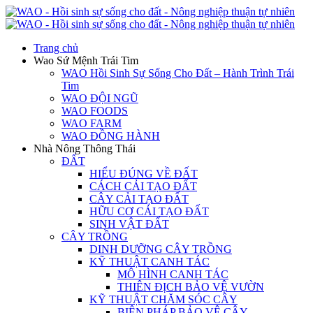
Trang chủ
Wao Sứ Mệnh Trái Tim
WAO Hồi Sinh Sự Sống Cho Đất – Hành Trình Trái
Tim
WAO ĐỘI NGŨ
WAO FOODS
WAO FARM
WAO ĐỒNG HÀNH
Nhà Nông Thông Thái
ĐẤT
HIỂU ĐÚNG VỀ ĐẤT
CÁCH CẢI TẠO ĐẤT
CÂY CẢI TẠO ĐẤT
HỮU CƠ CẢI TẠO ĐẤT
SINH VẬT ĐẤT
CÂY TRỒNG
DINH DƯỠNG CÂY TRỒNG
KỸ THUẬT CANH TÁC
MÔ HÌNH CANH TÁC
THIÊN ĐỊCH BẢO VỆ VƯỜN
KỸ THUẬT CHĂM SÓC CÂY
BIỆN PHÁP BẢO VỆ CÂY