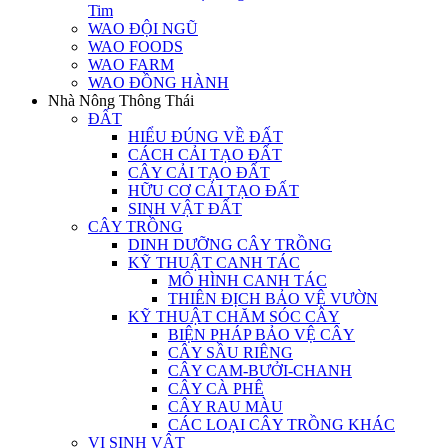
Tim
WAO ĐỘI NGŨ
WAO FOODS
WAO FARM
WAO ĐỒNG HÀNH
Nhà Nông Thông Thái
ĐẤT
HIỂU ĐÚNG VỀ ĐẤT
CÁCH CẢI TẠO ĐẤT
CÂY CẢI TẠO ĐẤT
HỮU CƠ CẢI TẠO ĐẤT
SINH VẬT ĐẤT
CÂY TRỒNG
DINH DƯỠNG CÂY TRỒNG
KỸ THUẬT CANH TÁC
MÔ HÌNH CANH TÁC
THIÊN ĐỊCH BẢO VỆ VƯỜN
KỸ THUẬT CHĂM SÓC CÂY
BIỆN PHÁP BẢO VỆ CÂY
CÂY SẦU RIÊNG
CÂY CAM-BƯỞI-CHANH
CÂY CÀ PHÊ
CÂY RAU MÀU
CÁC LOẠI CÂY TRỒNG KHÁC
VI SINH VẬT