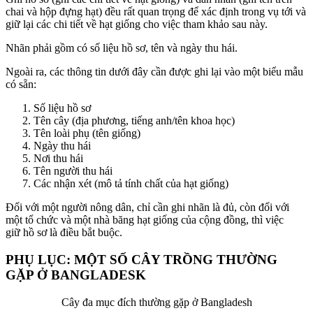
chai và hộp đựng hạt) đều rất quan trọng để xác định trong vụ tới và
giữ lại các chi tiết về hạt giống cho việc tham khảo sau này.
Nhãn phải gồm có số liệu hồ sơ, tên và ngày thu hái.
Ngoài ra, các thông tin dưới đây cần được ghi lại vào một biểu mẫu
có sẵn:
Số liệu hồ sơ
Tên cây (địa phương, tiếng anh/tên khoa học)
Tên loài phụ (tên giống)
Ngày thu hái
Nơi thu hái
Tên người thu hái
Các nhận xét (mô tả tính chất của hạt giống)
Đối với một người nông dân, chỉ cần ghi nhãn là đủ, còn đối với
một tổ chức và một nhà băng hạt giống của cộng đồng, thì việc
giữ hồ sơ là điều bắt buộc.
PHỤ LỤC: MỘT SỐ CÂY TRỒNG THƯỜNG
GẶP Ở BANGLADESK
Cây đa mục đích thường gặp ở Bangladesh