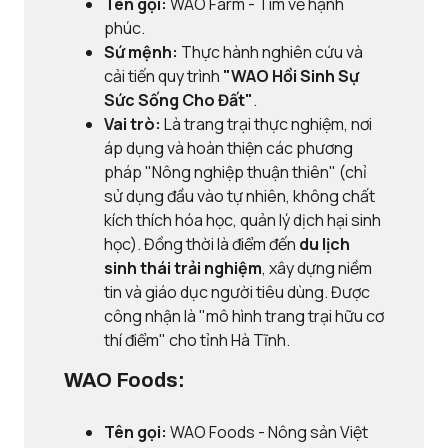
Tên gọi:
WAO Farm - Tìm về hạnh
phúc.
Sứ mệnh:
Thực hành nghiên cứu và
cải tiến quy trình
"WAO Hồi Sinh Sự
Sức Sống Cho Đất"
.
Vai trò:
Là trang trại thực nghiệm, nơi
áp dụng và hoàn thiện các phương
pháp "Nông nghiệp thuận thiên" (chỉ
sử dụng đầu vào tự nhiên, không chất
kích thích hóa học, quản lý dịch hại sinh
học). Đồng thời là điểm đến
du lịch
sinh thái trải nghiệm
, xây dựng niềm
tin và giáo dục người tiêu dùng. Được
công nhận là "mô hình trang trại hữu cơ
thí điểm" cho tỉnh Hà Tĩnh.
WAO Foods:
Tên gọi:
WAO Foods - Nông sản Việt