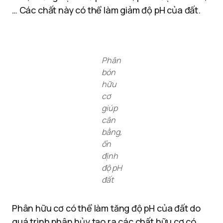
… Các chất này có thể làm giảm độ pH của đất.
Phân
bón
hữu
cơ
giúp
cân
bằng,
ổn
định
độ pH
đất
Phân hữu cơ có thể làm tăng độ pH của đất do
quá trình phân hủy tạo ra các chất hữu cơ có