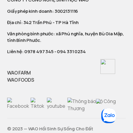
Giấy phép kinh doanh: 3002131116
Địa chỉ: 342 Trần Phú - TP Hà Tĩnh
Văn phòng bình phước: xã Phú nghĩa, huyện Bù Gia Mập,
tỉnh Bình Phước.
Liên hệ:
0978 497 345
-
094 331 0234
WAO FARM
WAO FOODS
©️ 2023 — WAO Hồi Sinh Sự Sống Cho Đất