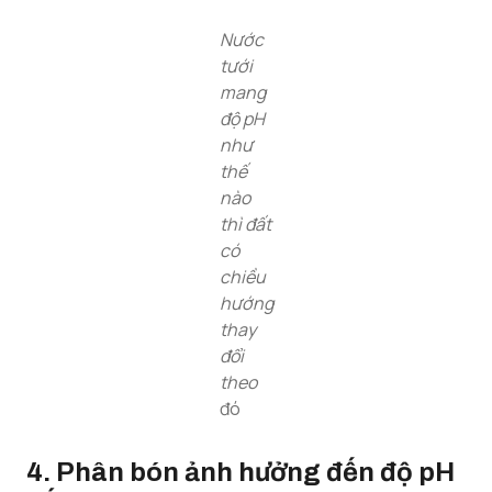
Nước
tưới
mang
độ pH
như
thế
nào
thì đất
có
chiều
hướng
thay
đổi
theo
đó
4. Phân bón
ảnh hưởng đến độ pH