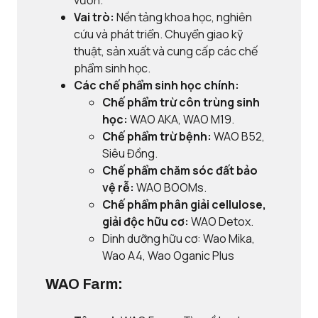
vườn.
Vai trò:
Nền tảng khoa học, nghiên
cứu và phát triển. Chuyển giao kỹ
thuật, sản xuất và cung cấp các chế
phẩm sinh học.
Các chế phẩm sinh học chính:
Chế phẩm trừ côn trùng sinh
học:
WAO AKA, WAO M19.
Chế phẩm trừ bệnh:
WAO B52,
Siêu Đồng.
Chế phẩm chăm sóc đất bảo
vệ rễ:
WAO BOOMs.
Chế phẩm phân giải cellulose,
giải độc hữu cơ:
WAO Detox.
Dinh dưỡng hữu cơ: Wao Mika,
Wao A4, Wao Oganic Plus
WAO Farm: