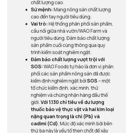
chất lượng cao.
Sứ mệnh:
Mang nông sản chất lượng
cao đến tay người tiêu dùng.
Vai trò:
Hệ thống phân phối sản phẩm,
cầu nối giữa nhà vườn/WAO Farm và
người tiêu dùng. Đảm bảo chất lượng
sản phẩm cuối cùng thông qua quy
trình kiểm soát nghiêm ngặt.
Đảm bảo chất lượng vượt trội với
SGS:
WAO Foods tự hào là đơn vị phân
phối các sản phẩm nông sản đã được
kiểm định nghiêm ngặt bởi
SGS
– một
tổ chức kiểm định, xác minh, thử
nghiệm và chứng nhận hàng đầu thế
giới.
Với
1.130 chỉ tiêu về dư lượng
thuốc bảo vệ thực vật và
hai kim loại
nặng quan trọng là chì (Pb) và
cadimi (Cd)
. Mức độ xác minh bởi bên
thứ ba này là yếu tố then chốt để xây