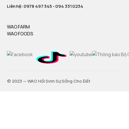
Liên hệ:
0978 497 345
-
094 331 0234
WAO FARM
WAO FOODS
©️ 2023 — WAO Hồi Sinh Sự Sống Cho Đất