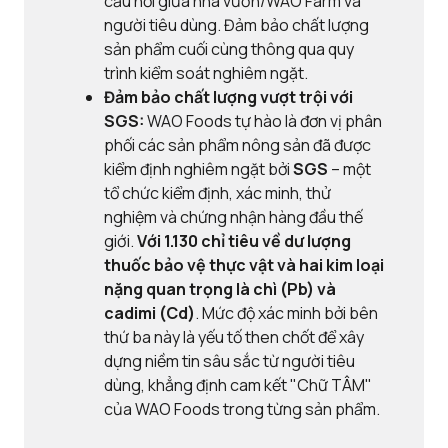
cầu nối giữa nhà vườn/WAO Farm và
người tiêu dùng. Đảm bảo chất lượng
sản phẩm cuối cùng thông qua quy
trình kiểm soát nghiêm ngặt.
Đảm bảo chất lượng vượt trội với
SGS:
WAO Foods tự hào là đơn vị phân
phối các sản phẩm nông sản đã được
kiểm định nghiêm ngặt bởi
SGS
– một
tổ chức kiểm định, xác minh, thử
nghiệm và chứng nhận hàng đầu thế
giới.
Với
1.130 chỉ tiêu về dư lượng
thuốc bảo vệ thực vật và
hai kim loại
nặng quan trọng là chì (Pb) và
cadimi (Cd)
. Mức độ xác minh bởi bên
thứ ba này là yếu tố then chốt để xây
dựng niềm tin sâu sắc từ người tiêu
dùng, khẳng định cam kết "Chữ TÂM"
của WAO Foods trong từng sản phẩm.