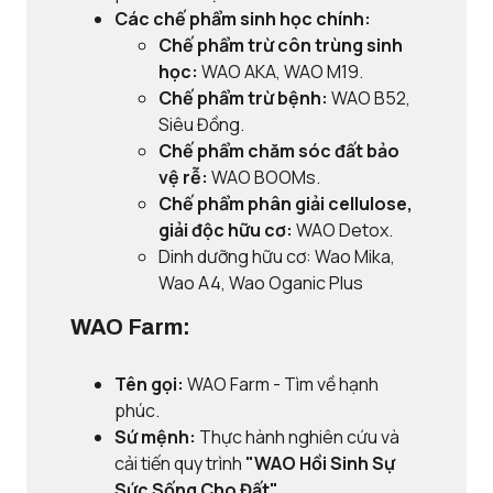
Các chế phẩm sinh học chính:
Chế phẩm trừ côn trùng sinh
học:
WAO AKA, WAO M19.
Chế phẩm trừ bệnh:
WAO B52,
Siêu Đồng.
Chế phẩm chăm sóc đất bảo
vệ rễ:
WAO BOOMs.
Chế phẩm phân giải cellulose,
giải độc hữu cơ:
WAO Detox.
Dinh dưỡng hữu cơ: Wao Mika,
Wao A4, Wao Oganic Plus
WAO Farm:
Tên gọi:
WAO Farm - Tìm về hạnh
phúc.
Sứ mệnh:
Thực hành nghiên cứu và
cải tiến quy trình
"WAO Hồi Sinh Sự
Sức Sống Cho Đất"
.