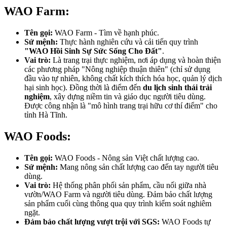
WAO Farm:
Tên gọi:
WAO Farm - Tìm về hạnh phúc.
Sứ mệnh:
Thực hành nghiên cứu và cải tiến quy trình
"WAO Hồi Sinh Sự Sức Sống Cho Đất"
.
Vai trò:
Là trang trại thực nghiệm, nơi áp dụng và hoàn thiện
các phương pháp "Nông nghiệp thuận thiên" (chỉ sử dụng
đầu vào tự nhiên, không chất kích thích hóa học, quản lý dịch
hại sinh học). Đồng thời là điểm đến
du lịch sinh thái trải
nghiệm
, xây dựng niềm tin và giáo dục người tiêu dùng.
Được công nhận là "mô hình trang trại hữu cơ thí điểm" cho
tỉnh Hà Tĩnh.
WAO Foods:
Tên gọi:
WAO Foods - Nông sản Việt chất lượng cao.
Sứ mệnh:
Mang nông sản chất lượng cao đến tay người tiêu
dùng.
Vai trò:
Hệ thống phân phối sản phẩm, cầu nối giữa nhà
vườn/WAO Farm và người tiêu dùng. Đảm bảo chất lượng
sản phẩm cuối cùng thông qua quy trình kiểm soát nghiêm
ngặt.
Đảm bảo chất lượng vượt trội với SGS:
WAO Foods tự