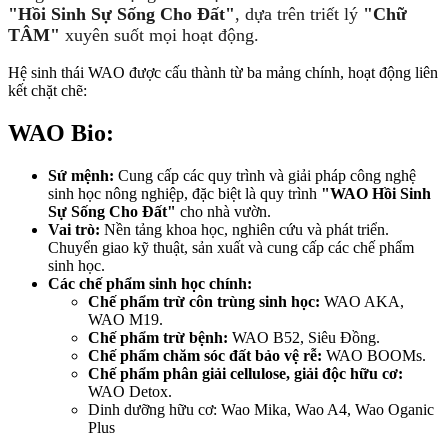
"Hồi Sinh Sự Sống Cho Đất"
, dựa trên triết lý
"Chữ
TÂM"
xuyên suốt mọi hoạt động.
Hệ sinh thái WAO được cấu thành từ ba mảng chính, hoạt động liên
kết chặt chẽ:
WAO Bio:
Sứ mệnh:
Cung cấp các quy trình và giải pháp công nghệ
sinh học nông nghiệp, đặc biệt là quy trình
"WAO Hồi Sinh
Sự Sống Cho Đất"
cho nhà vườn.
Vai trò:
Nền tảng khoa học, nghiên cứu và phát triển.
Chuyển giao kỹ thuật, sản xuất và cung cấp các chế phẩm
sinh học.
Các chế phẩm sinh học chính:
Chế phẩm trừ côn trùng sinh học:
WAO AKA,
WAO M19.
Chế phẩm trừ bệnh:
WAO B52, Siêu Đồng.
Chế phẩm chăm sóc đất bảo vệ rễ:
WAO BOOMs.
Chế phẩm phân giải cellulose, giải độc hữu cơ:
WAO Detox.
Dinh dưỡng hữu cơ: Wao Mika, Wao A4, Wao Oganic
Plus