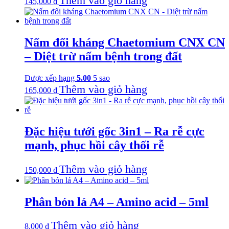
Thêm vào giỏ hàng
145,000
₫
Nấm đối kháng Chaetomium CNX CN
– Diệt trừ nấm bệnh trong đất
Được xếp hạng
5.00
5 sao
Thêm vào giỏ hàng
165,000
₫
Đặc hiệu tưới gốc 3in1 – Ra rễ cực
mạnh, phục hồi cây thối rễ
Thêm vào giỏ hàng
150,000
₫
Phân bón lá A4 – Amino acid – 5ml
Thêm vào giỏ hàng
8,000
₫