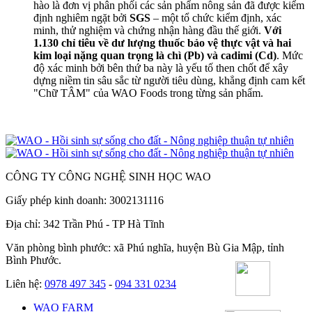
hào là đơn vị phân phối các sản phẩm nông sản đã được kiểm
định nghiêm ngặt bởi
SGS
– một tổ chức kiểm định, xác
minh, thử nghiệm và chứng nhận hàng đầu thế giới.
Với
1.130 chỉ tiêu về dư lượng thuốc bảo vệ thực vật và
hai
kim loại nặng quan trọng là chì (Pb) và cadimi (Cd)
. Mức
độ xác minh bởi bên thứ ba này là yếu tố then chốt để xây
dựng niềm tin sâu sắc từ người tiêu dùng, khẳng định cam kết
"Chữ TÂM" của WAO Foods trong từng sản phẩm.
CÔNG TY CÔNG NGHỆ SINH HỌC WAO
Giấy phép kinh doanh: 3002131116
Địa chỉ: 342 Trần Phú - TP Hà Tĩnh
Văn phòng bình phước: xã Phú nghĩa, huyện Bù Gia Mập, tỉnh
Bình Phước.
Liên hệ:
0978 497 345
-
094 331 0234
WAO FARM