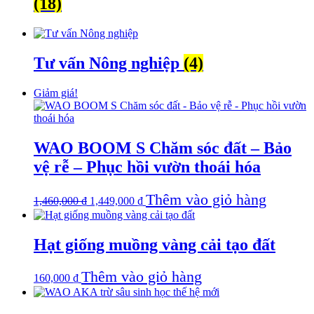
(18)
Tư vấn Nông nghiệp
(4)
Giảm giá!
WAO BOOM S Chăm sóc đất – Bảo
vệ rễ – Phục hồi vườn thoái hóa
Giá
Giá
Thêm vào giỏ hàng
1,460,000
₫
1,449,000
₫
gốc
hiện
là:
tại
1,460,000 ₫.
là:
Hạt giống muồng vàng cải tạo đất
1,449,000 ₫.
Thêm vào giỏ hàng
160,000
₫