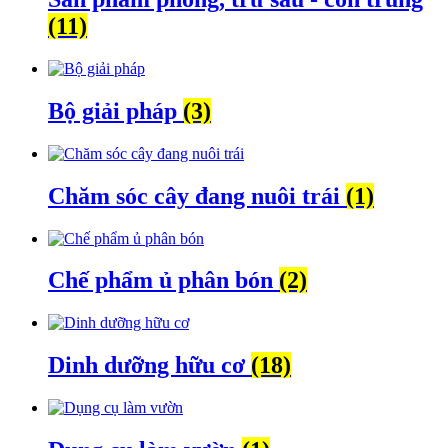
biến
(11)
Bộ giải pháp
(3)
Chăm sóc cây đang nuôi trái
(1)
Chế phẩm ủ phân bón
(2)
Dinh dưỡng hữu cơ
(18)