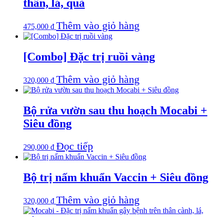
thân, lá, quả
Thêm vào giỏ hàng
475,000
₫
[Combo] Đặc trị ruồi vàng
Thêm vào giỏ hàng
320,000
₫
Bộ rửa vườn sau thu hoạch Mocabi +
Siêu đồng
Đọc tiếp
290,000
₫
Bộ trị nấm khuẩn Vaccin + Siêu đồng
Thêm vào giỏ hàng
320,000
₫