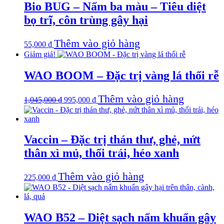
Bio BUG – Nấm ba màu – Tiêu diệt
bọ trĩ, côn trùng gây hại
Thêm vào giỏ hàng
55,000
₫
Giảm giá!
WAO BOOM – Đặc trị vàng lá thối rễ
Giá
Giá
Thêm vào giỏ hàng
1,045,000
₫
995,000
₫
gốc
hiện
là:
tại
1,045,000 ₫.
là:
995,000 ₫.
Vaccin – Đặc trị thán thư, ghẻ, nứt
thân xì mủ, thối trái, héo xanh
Thêm vào giỏ hàng
225,000
₫
WAO B52 – Diệt sạch nấm khuẩn gây