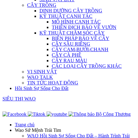
CÂY TRỒNG
DINH DƯỠNG CÂY TRỒNG
KỸ THUẬT CANH TÁC
MÔ HÌNH CANH TÁC
THIÊN ĐỊCH BẢO VỆ VƯỜN
KỸ THUẬT CHĂM SÓC CÂY
BIỆN PHÁP BẢO VỆ CÂY
CÂY SẦU RIÊNG
CÂY CAM-BƯỞI-CHANH
CÂY CÀ PHÊ
CÂY RAU MÀU
CÁC LOẠI CÂY TRỒNG KHÁC
VI SINH VẬT
WAO TALK
TIN TỨC HOẠT ĐỘNG
Hồi Sinh Sự Sống Cho Đất
SIÊU THỊ WAO
Trang chủ
Wao Sứ Mệnh Trái Tim
WAO Hồi Sinh Sự Sống Cho Đất – Hành Trình Trái