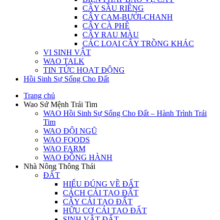
CÂY SẦU RIÊNG
CÂY CAM-BƯỞI-CHANH
CÂY CÀ PHÊ
CÂY RAU MÀU
CÁC LOẠI CÂY TRỒNG KHÁC
VI SINH VẬT
WAO TALK
TIN TỨC HOẠT ĐỘNG
Hồi Sinh Sự Sống Cho Đất
Trang chủ
Wao Sứ Mệnh Trái Tim
WAO Hồi Sinh Sự Sống Cho Đất – Hành Trình Trái
Tim
WAO ĐỘI NGŨ
WAO FOODS
WAO FARM
WAO ĐỒNG HÀNH
Nhà Nông Thông Thái
ĐẤT
HIỂU ĐÚNG VỀ ĐẤT
CÁCH CẢI TẠO ĐẤT
CÂY CẢI TẠO ĐẤT
HỮU CƠ CẢI TẠO ĐẤT
SINH VẬT ĐẤT