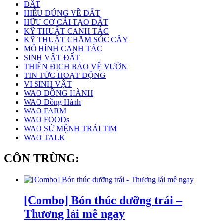
ĐẤT
HIỂU ĐÚNG VỀ ĐẤT
HỮU CƠ CẢI TẠO ĐẤT
KỸ THUẬT CANH TÁC
KỸ THUẬT CHĂM SÓC CÂY
MÔ HÌNH CANH TÁC
SINH VẬT ĐẤT
THIÊN ĐỊCH BẢO VỆ VƯỜN
TIN TỨC HOẠT ĐỘNG
VI SINH VẬT
WAO ĐỒNG HÀNH
WAO Đồng Hành
WAO FARM
WAO FOODs
WAO SỨ MỆNH TRÁI TIM
WAO TALK
CÔN TRÙNG:
[Combo] Bón thúc dưỡng trái –
Thương lái mê ngay