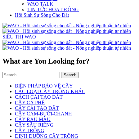
WAO TALK
TIN TỨC HOẠT ĐỘNG
Hồi Sinh Sự Sống Cho Đất
SIÊU THỊ WAO
What are You Looking for?
Search
BIỆN PHÁP BẢO VỆ CÂY
CÁC LOẠI CÂY TRỒNG KHÁC
CÁCH CẢI TẠO ĐẤT
CÂY CÀ PHÊ
CÂY CẢI TẠO ĐẤT
CÂY CAM-BƯỞI-CHANH
CÂY RAU MÀU
CÂY SẦU RIÊNG
CÂY TRỒNG
DINH DƯỠNG CÂY TRỒNG