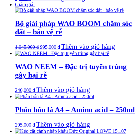
Giảm giá!
Bộ giải pháp WAO BOOM chăm sóc
đất – bảo vệ rễ
Giá
Giá
Thêm vào giỏ hàng
1,045,000
₫
995,000
₫
gốc
hiện
là:
tại
1,045,000 ₫.
là:
WAO NEEM – Đặc trị tuyến trùng
995,000 ₫.
gây hại rễ
Thêm vào giỏ hàng
240,000
₫
Phân bón lá A4 – Amino acid – 250ml
Thêm vào giỏ hàng
295,000
₫