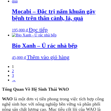
Mocabi – Đặc trị nấm khuẩn gây
bệnh trên thân cành, lá, quả
Đọc tiếp
195,000
₫
Bio Xanh – Ủ rác nhà bếp
Thêm vào giỏ hàng
45,000
₫
1
2
3
→
Tổng Quan Về Hệ Sinh Thái WAO
WAO
là một đơn vị tiên phong trong việc tích hợp công
nghệ sinh học với nông nghiệp bền vững và phân phối
nông sản chất lượng cao. Mục tiêu cốt lõi của WAO là