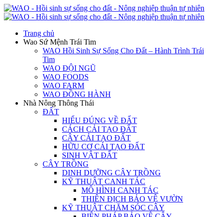
Trang chủ
Wao Sứ Mệnh Trái Tim
WAO Hồi Sinh Sự Sống Cho Đất – Hành Trình Trái
Tim
WAO ĐỘI NGŨ
WAO FOODS
WAO FARM
WAO ĐỒNG HÀNH
Nhà Nông Thông Thái
ĐẤT
HIỂU ĐÚNG VỀ ĐẤT
CÁCH CẢI TẠO ĐẤT
CÂY CẢI TẠO ĐẤT
HỮU CƠ CẢI TẠO ĐẤT
SINH VẬT ĐẤT
CÂY TRỒNG
DINH DƯỠNG CÂY TRỒNG
KỸ THUẬT CANH TÁC
MÔ HÌNH CANH TÁC
THIÊN ĐỊCH BẢO VỆ VƯỜN
KỸ THUẬT CHĂM SÓC CÂY
BIỆN PHÁP BẢO VỆ CÂY