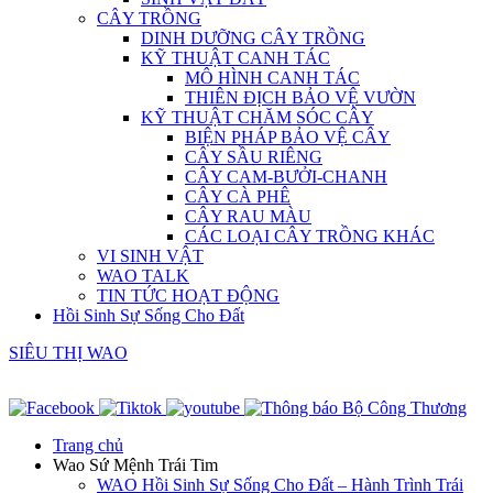
CÂY TRỒNG
DINH DƯỠNG CÂY TRỒNG
KỸ THUẬT CANH TÁC
MÔ HÌNH CANH TÁC
THIÊN ĐỊCH BẢO VỆ VƯỜN
KỸ THUẬT CHĂM SÓC CÂY
BIỆN PHÁP BẢO VỆ CÂY
CÂY SẦU RIÊNG
CÂY CAM-BƯỞI-CHANH
CÂY CÀ PHÊ
CÂY RAU MÀU
CÁC LOẠI CÂY TRỒNG KHÁC
VI SINH VẬT
WAO TALK
TIN TỨC HOẠT ĐỘNG
Hồi Sinh Sự Sống Cho Đất
SIÊU THỊ WAO
Trang chủ
Wao Sứ Mệnh Trái Tim
WAO Hồi Sinh Sự Sống Cho Đất – Hành Trình Trái