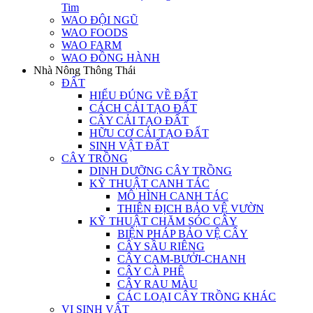
Tim
WAO ĐỘI NGŨ
WAO FOODS
WAO FARM
WAO ĐỒNG HÀNH
Nhà Nông Thông Thái
ĐẤT
HIỂU ĐÚNG VỀ ĐẤT
CÁCH CẢI TẠO ĐẤT
CÂY CẢI TẠO ĐẤT
HỮU CƠ CẢI TẠO ĐẤT
SINH VẬT ĐẤT
CÂY TRỒNG
DINH DƯỠNG CÂY TRỒNG
KỸ THUẬT CANH TÁC
MÔ HÌNH CANH TÁC
THIÊN ĐỊCH BẢO VỆ VƯỜN
KỸ THUẬT CHĂM SÓC CÂY
BIỆN PHÁP BẢO VỆ CÂY
CÂY SẦU RIÊNG
CÂY CAM-BƯỞI-CHANH
CÂY CÀ PHÊ
CÂY RAU MÀU
CÁC LOẠI CÂY TRỒNG KHÁC
VI SINH VẬT