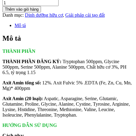
WAO
Dịch
Thêm vào giỏ hàng
cá
Danh mục:
Dinh dưỡng hữu cơ
,
Giải pháp cải tạo đất
thủy
phân-
Mô tả
Bổ
sung
Mô tả
đạm
hữu
THÀNH PHẦN
cơ
cho
THÀNH PHẦN ĐĂNG KÝ:
Tryptophan 500ppm, Glycine
cây
500ppm, Serine 500ppm, Alanine 500ppm, Chất hữu cơ 3%, PH
trồng
6.5, tỷ trọng 1.15
số
lượng
Axit Amin tổng số:
12%. Axit Fulvic 5% .EDTA (Fe, Zn, Cu, Mn,
Mg)* 400ppm
Axit Amin (20 loại):
Aspatic, Asparagine, Serine, Glutamic,
Glutamine, Proline, Glycine, Alanine, Cystine, Tyrosine, Arginine,
Lysine, Histidine, Threonine, Methionine, Valine, Leucine,
Isoleucine, Phenylalanine, Tryptophan.
HƯỚNG DẪN SỬ DỤNG
Cách pha: