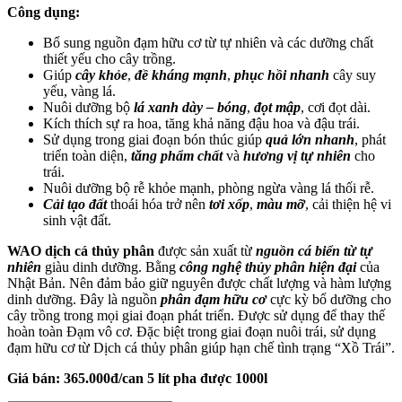
Công dụng:
Bổ sung nguồn đạm hữu cơ từ tự nhiên và các dưỡng chất
thiết yếu cho cây trồng.
Giúp
cây khỏe
,
đề kháng mạnh
,
phục hồi nhanh
cây suy
yếu, vàng lá.
Nuôi dưỡng bộ
lá xanh dày – bóng
,
đọt mập
, cơi đọt dài.
Kích thích sự ra hoa, tăng khả năng đậu hoa và đậu trái.
Sử dụng trong giai đoạn bón thúc giúp
quả lớn nhanh
, phát
triển toàn diện,
tăng phẩm chất
và
hương vị tự nhiên
cho
trái.
Nuôi dưỡng bộ rễ khỏe mạnh, phòng ngừa vàng lá thối rễ.
Cải tạo đất
thoái hóa trở nên
tơi xốp
,
màu mỡ
, cải thiện hệ vi
sinh vật đất.
WAO dịch cá
thủy phân
được sản xuất từ
nguồn cá biển từ tự
nhiên
giàu dinh dưỡng. Bằng
công nghệ thủy phân hiện đại
của
Nhật Bản. Nên đảm bảo giữ nguyên được chất lượng và hàm lượng
dinh dưỡng. Đây là nguồn
phân đạm hữu cơ
cực kỳ bổ dưỡng cho
cây trồng trong mọi giai đoạn phát triển. Được sử dụng để thay thế
hoàn toàn Đạm vô cơ. Đặc biệt trong giai đoạn nuôi trái, sử dụng
đạm hữu cơ từ Dịch cá thủy phân giúp hạn chế tình trạng “Xồ Trái”.
Giá bán: 365.000đ/can 5 lít pha được 1000l