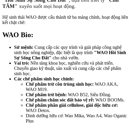
"Hồi Sinh Sự Sống Cho Đất"
, dựa trên triết lý
"Chữ
TÂM"
xuyên suốt mọi hoạt động.
Hệ sinh thái WAO được cấu thành từ ba mảng chính, hoạt động liên
kết chặt chẽ:
WAO Bio:
Sứ mệnh:
Cung cấp các quy trình và giải pháp công nghệ
sinh học nông nghiệp, đặc biệt là quy trình
"WAO Hồi Sinh
Sự Sống Cho Đất"
cho nhà vườn.
Vai trò:
Nền tảng khoa học, nghiên cứu và phát triển.
Chuyển giao kỹ thuật, sản xuất và cung cấp các chế phẩm
sinh học.
Các chế phẩm sinh học chính:
Chế phẩm trừ côn trùng sinh học:
WAO AKA,
WAO M19.
Chế phẩm trừ bệnh:
WAO B52, Siêu Đồng.
Chế phẩm chăm sóc đất bảo vệ rễ:
WAO BOOMs.
Chế phẩm phân giải cellulose, giải độc hữu cơ:
WAO Detox.
Dinh dưỡng hữu cơ: Wao Mika, Wao A4, Wao Oganic
Plus