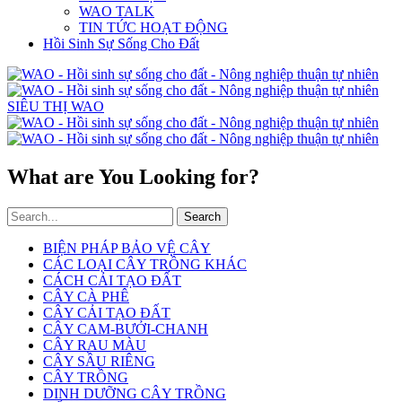
WAO TALK
TIN TỨC HOẠT ĐỘNG
Hồi Sinh Sự Sống Cho Đất
SIÊU THỊ WAO
What are You Looking for?
Search
BIỆN PHÁP BẢO VỆ CÂY
CÁC LOẠI CÂY TRỒNG KHÁC
CÁCH CẢI TẠO ĐẤT
CÂY CÀ PHÊ
CÂY CẢI TẠO ĐẤT
CÂY CAM-BƯỞI-CHANH
CÂY RAU MÀU
CÂY SẦU RIÊNG
CÂY TRỒNG
DINH DƯỠNG CÂY TRỒNG