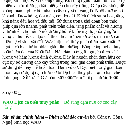
Nghệ Sinh học WAO Công dụng: Bổ sung nguồn đạm hữu cơ từ tự
nhiên và các dưỡng chất thiết yếu cho cây trồng. Giúp cây khỏe, đề
kháng mạnh, phục hồi nhanh cây suy yếu, vàng lá. Nuôi dưỡng bộ
lá xanh dày – bóng, đọt mập, cơi đọt dài. Kích thích sự ra hoa, tăng
khả năng đậu hoa và đậu trái. Sử dụng trong giai đoạn bón thúc
giúp quả lớn nhanh, phát triển toàn diện, tăng phẩm chất và hương
vị tự nhiên cho trái. Nuôi dưỡng bộ rễ khỏe mạnh, phòng ngừa
vàng lá thối rễ. Cải tạo đất thoái hóa trở nên tơi xốp, màu mỡ, cải
thiện hệ vi sinh vật đất. WAO dịch cá thủy phân được sản xuất từ
nguồn cá biển từ tự nhiên giàu dinh dưỡng. Bằng công nghệ thủy
phân hiện đại của Nhật Bản. Nên đảm bảo giữ nguyên được chất
lượng và hàm lượng dinh dưỡng. Đây là nguồn phân đạm hữu cơ
cực kỳ bổ dưỡng cho cây trồng trong mọi giai đoạn phát triển. Được
sử dụng để thay thế hoàn toàn Đạm vô cơ. Đặc biệt trong giai đoạn
nuôi trái, sử dụng đạm hữu cơ từ Dịch cá thủy phân giúp hạn chế
tình trạng “Xồ Trái”. Giá bán: 365.000đ/can 5 lít pha được 1000l
365,000
₫
WAO Dịch cá biển thủy phân
–
Bổ sung đạm hữu cơ cho cây
trồng
Sản phẩm chính hãng
–
Phân
phối độc quyền
bởi Công ty Công
Nghệ Sinh học WAO