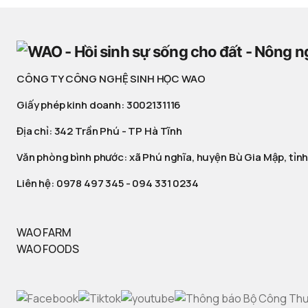
CÔNG TY CÔNG NGHỆ SINH HỌC WAO
Giấy phép kinh doanh: 3002131116
Địa chỉ: 342 Trần Phú - TP Hà Tĩnh
Văn phòng bình phước: xã Phú nghĩa, huyện Bù Gia Mập, tỉnh
Liên hệ:
0978 497 345
-
094 331 0234
WAO FARM
WAO FOODS