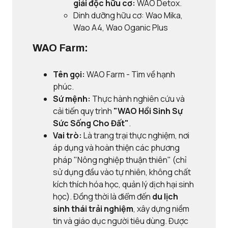
giải độc hữu cơ:
WAO Detox.
Dinh dưỡng hữu cơ: Wao Mika,
Wao A4, Wao Oganic Plus
WAO Farm:
Tên gọi:
WAO Farm - Tìm về hạnh
phúc.
Sứ mệnh:
Thực hành nghiên cứu và
cải tiến quy trình
"WAO Hồi Sinh Sự
Sức Sống Cho Đất"
.
Vai trò:
Là trang trại thực nghiệm, nơi
áp dụng và hoàn thiện các phương
pháp "Nông nghiệp thuận thiên" (chỉ
sử dụng đầu vào tự nhiên, không chất
kích thích hóa học, quản lý dịch hại sinh
học). Đồng thời là điểm đến
du lịch
sinh thái trải nghiệm
, xây dựng niềm
tin và giáo dục người tiêu dùng. Được