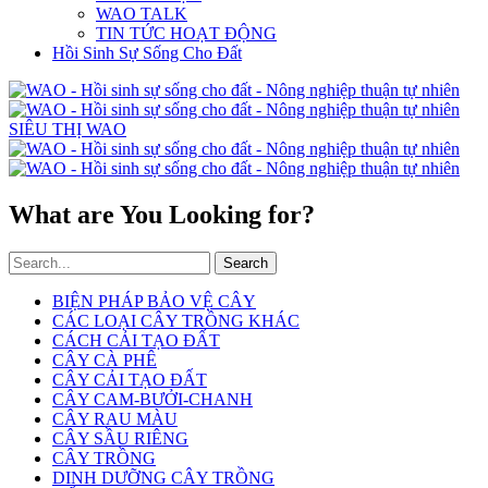
WAO TALK
TIN TỨC HOẠT ĐỘNG
Hồi Sinh Sự Sống Cho Đất
SIÊU THỊ WAO
What are You Looking for?
Search
BIỆN PHÁP BẢO VỆ CÂY
CÁC LOẠI CÂY TRỒNG KHÁC
CÁCH CẢI TẠO ĐẤT
CÂY CÀ PHÊ
CÂY CẢI TẠO ĐẤT
CÂY CAM-BƯỞI-CHANH
CÂY RAU MÀU
CÂY SẦU RIÊNG
CÂY TRỒNG
DINH DƯỠNG CÂY TRỒNG