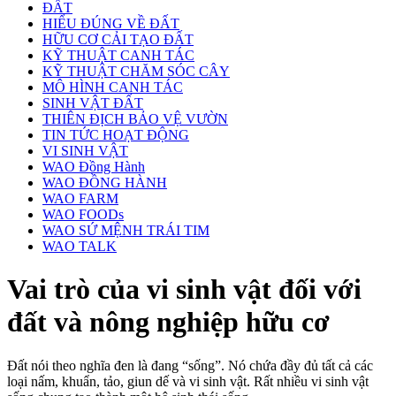
ĐẤT
HIỂU ĐÚNG VỀ ĐẤT
HỮU CƠ CẢI TẠO ĐẤT
KỸ THUẬT CANH TÁC
KỸ THUẬT CHĂM SÓC CÂY
MÔ HÌNH CANH TÁC
SINH VẬT ĐẤT
THIÊN ĐỊCH BẢO VỆ VƯỜN
TIN TỨC HOẠT ĐỘNG
VI SINH VẬT
WAO Đồng Hành
WAO ĐỒNG HÀNH
WAO FARM
WAO FOODs
WAO SỨ MỆNH TRÁI TIM
WAO TALK
Vai trò của vi sinh vật đối với
đất và nông nghiệp hữu cơ
Đất nói theo nghĩa đen là đang “sống”. Nó chứa đầy đủ tất cả các
loại nấm, khuẩn, tảo, giun dế và vi sinh vật. Rất nhiều vi sinh vật