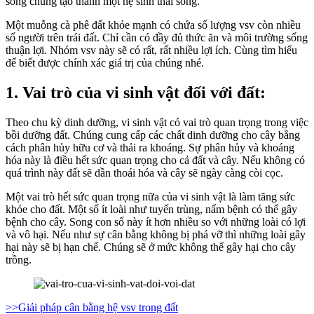
sống chung tạo thành một hệ sinh thái sống.
Một muỗng cà phê đất khỏe mạnh có chứa số lượng vsv còn nhiều
số người trên trái đất. Chỉ cần có đầy đủ thức ăn và môi trường sống
thuận lợi. Nhóm vsv này sẽ có rất, rất nhiều lợi ích. Cùng tìm hiểu
để biết được chính xác giá trị của chúng nhé.
1. Vai trò của vi sinh vật đối với đất:
Theo chu kỳ dinh dưỡng, vi sinh vật có vai trò quan trọng trong việc
bồi dưỡng đất. Chúng cung cấp các chất dinh dưỡng cho cây bằng
cách phân hủy hữu cơ và thải ra khoáng. Sự phân hủy và khoáng
hóa này là điều hết sức quan trọng cho cả đất và cây. Nếu không có
quá trình này đất sẽ dần thoái hóa và cây sẽ ngày càng còi cọc.
Một vai trò hết sức quan trọng nữa của vi sinh vật là làm tăng sức
khỏe cho đất. Một số ít loài như tuyến trùng, nấm bệnh có thể gây
bệnh cho cây. Song con số này ít hơn nhiều so với những loài có lợi
và vô hại. Nếu như sự cân bằng không bị phá vỡ thì những loài gây
hại này sẽ bị hạn chế. Chúng sẽ ở mức không thể gây hại cho cây
trồng.
>>Giải pháp cân bằng hệ vsv trong đất