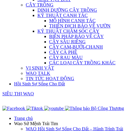
CÂY TRỒNG
DINH DƯỠNG CÂY TRỒNG
KỸ THUẬT CANH TÁC
MÔ HÌNH CANH TÁC
THIÊN ĐỊCH BẢO VỆ VƯỜN
KỸ THUẬT CHĂM SÓC CÂY
BIỆN PHÁP BẢO VỆ CÂY
CÂY SẦU RIÊNG
CÂY CAM-BƯỞI-CHANH
CÂY CÀ PHÊ
CÂY RAU MÀU
CÁC LOẠI CÂY TRỒNG KHÁC
VI SINH VẬT
WAO TALK
TIN TỨC HOẠT ĐỘNG
Hồi Sinh Sự Sống Cho Đất
SIÊU THỊ WAO
Trang chủ
Wao Sứ Mệnh Trái Tim
WAO Hồi Sinh Sự Sống Cho Đất – Hành Trình Trái