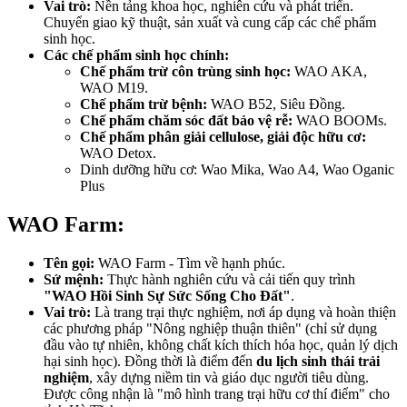
Vai trò:
Nền tảng khoa học, nghiên cứu và phát triển.
Chuyển giao kỹ thuật, sản xuất và cung cấp các chế phẩm
sinh học.
Các chế phẩm sinh học chính:
Chế phẩm trừ côn trùng sinh học:
WAO AKA,
WAO M19.
Chế phẩm trừ bệnh:
WAO B52, Siêu Đồng.
Chế phẩm chăm sóc đất bảo vệ rễ:
WAO BOOMs.
Chế phẩm phân giải cellulose, giải độc hữu cơ:
WAO Detox.
Dinh dưỡng hữu cơ: Wao Mika, Wao A4, Wao Oganic
Plus
WAO Farm:
Tên gọi:
WAO Farm - Tìm về hạnh phúc.
Sứ mệnh:
Thực hành nghiên cứu và cải tiến quy trình
"WAO Hồi Sinh Sự Sức Sống Cho Đất"
.
Vai trò:
Là trang trại thực nghiệm, nơi áp dụng và hoàn thiện
các phương pháp "Nông nghiệp thuận thiên" (chỉ sử dụng
đầu vào tự nhiên, không chất kích thích hóa học, quản lý dịch
hại sinh học). Đồng thời là điểm đến
du lịch sinh thái trải
nghiệm
, xây dựng niềm tin và giáo dục người tiêu dùng.
Được công nhận là "mô hình trang trại hữu cơ thí điểm" cho