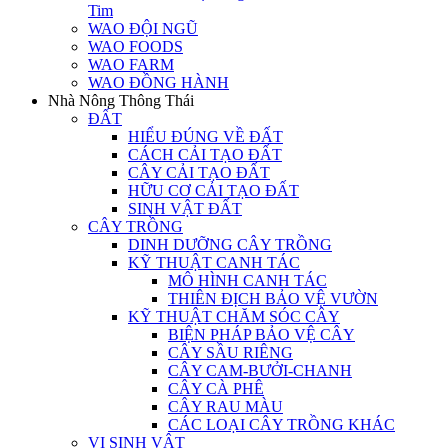
Tim
WAO ĐỘI NGŨ
WAO FOODS
WAO FARM
WAO ĐỒNG HÀNH
Nhà Nông Thông Thái
ĐẤT
HIỂU ĐÚNG VỀ ĐẤT
CÁCH CẢI TẠO ĐẤT
CÂY CẢI TẠO ĐẤT
HỮU CƠ CẢI TẠO ĐẤT
SINH VẬT ĐẤT
CÂY TRỒNG
DINH DƯỠNG CÂY TRỒNG
KỸ THUẬT CANH TÁC
MÔ HÌNH CANH TÁC
THIÊN ĐỊCH BẢO VỆ VƯỜN
KỸ THUẬT CHĂM SÓC CÂY
BIỆN PHÁP BẢO VỆ CÂY
CÂY SẦU RIÊNG
CÂY CAM-BƯỞI-CHANH
CÂY CÀ PHÊ
CÂY RAU MÀU
CÁC LOẠI CÂY TRỒNG KHÁC
VI SINH VẬT