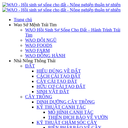
Trang chủ
Wao Sứ Mệnh Trái Tim
WAO Hồi Sinh Sự Sống Cho Đất – Hành Trình Trái
Tim
WAO ĐỘI NGŨ
WAO FOODS
WAO FARM
WAO ĐỒNG HÀNH
Nhà Nông Thông Thái
ĐẤT
HIỂU ĐÚNG VỀ ĐẤT
CÁCH CẢI TẠO ĐẤT
CÂY CẢI TẠO ĐẤT
HỮU CƠ CẢI TẠO ĐẤT
SINH VẬT ĐẤT
CÂY TRỒNG
DINH DƯỠNG CÂY TRỒNG
KỸ THUẬT CANH TÁC
MÔ HÌNH CANH TÁC
THIÊN ĐỊCH BẢO VỆ VƯỜN
KỸ THUẬT CHĂM SÓC CÂY
BIỆN PHÁP BẢO VỆ CÂY