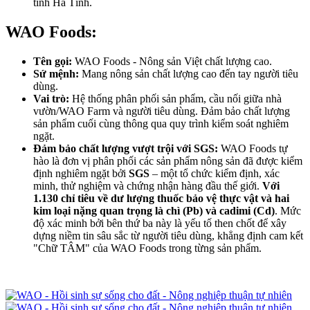
tỉnh Hà Tĩnh.
WAO Foods:
Tên gọi:
WAO Foods - Nông sản Việt chất lượng cao.
Sứ mệnh:
Mang nông sản chất lượng cao đến tay người tiêu
dùng.
Vai trò:
Hệ thống phân phối sản phẩm, cầu nối giữa nhà
vườn/WAO Farm và người tiêu dùng. Đảm bảo chất lượng
sản phẩm cuối cùng thông qua quy trình kiểm soát nghiêm
ngặt.
Đảm bảo chất lượng vượt trội với SGS:
WAO Foods tự
hào là đơn vị phân phối các sản phẩm nông sản đã được kiểm
định nghiêm ngặt bởi
SGS
– một tổ chức kiểm định, xác
minh, thử nghiệm và chứng nhận hàng đầu thế giới.
Với
1.130 chỉ tiêu về dư lượng thuốc bảo vệ thực vật và
hai
kim loại nặng quan trọng là chì (Pb) và cadimi (Cd)
. Mức
độ xác minh bởi bên thứ ba này là yếu tố then chốt để xây
dựng niềm tin sâu sắc từ người tiêu dùng, khẳng định cam kết
"Chữ TÂM" của WAO Foods trong từng sản phẩm.