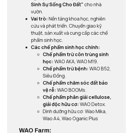
Sinh Sự Sống Cho Đất"
cho nhà
vườn.
Vai trò:
Nền tảng khoa học, nghiên
cứu và phát triển. Chuyển giao kỹ
thuật, sản xuất và cung cấp các chế
phẩm sinh học.
Các chế phẩm sinh học chính:
Chế phẩm trừ côn trùng sinh
học:
WAO AKA, WAO M19.
Chế phẩm trừ bệnh:
WAO B52,
Siêu Đồng.
Chế phẩm chăm sóc đất bảo
vệ rễ:
WAO BOOMs.
Chế phẩm phân giải cellulose,
giải độc hữu cơ:
WAO Detox.
Dinh dưỡng hữu cơ: Wao Mika,
Wao A4, Wao Oganic Plus
WAO Farm: