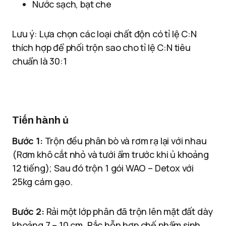
Nước sạch, bạt che
Lưu ý: Lựa chọn các loại chất độn có tỉ lệ C:N
thích hợp để phối trộn sao cho tỉ lệ C:N tiêu
chuẩn là 30:1
Tiến hành ủ
Bước 1:
Trộn đều phân bò và rơm rạ lại với nhau
(Rơm khô cắt nhỏ và tưới ẩm trước khi ủ khoảng
12 tiếng); Sau đó trộn 1 gói WAO – Detox với
25kg cám gạo.
Bước 2:
Rải một lớp phân đã trộn lên mặt đất dày
khoảng 7 – 10 cm. Rắc hỗn hợp chế phẩm sinh