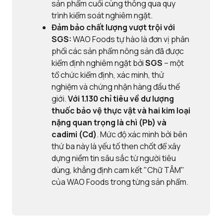
sản phẩm cuối cùng thông qua quy
trình kiểm soát nghiêm ngặt.
Đảm bảo chất lượng vượt trội với
SGS:
WAO Foods tự hào là đơn vị phân
phối các sản phẩm nông sản đã được
kiểm định nghiêm ngặt bởi
SGS
– một
tổ chức kiểm định, xác minh, thử
nghiệm và chứng nhận hàng đầu thế
giới.
Với
1.130 chỉ tiêu về dư lượng
thuốc bảo vệ thực vật và
hai kim loại
nặng quan trọng là chì (Pb) và
cadimi (Cd)
. Mức độ xác minh bởi bên
thứ ba này là yếu tố then chốt để xây
dựng niềm tin sâu sắc từ người tiêu
dùng, khẳng định cam kết "Chữ TÂM"
của WAO Foods trong từng sản phẩm.