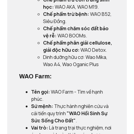
học:
WAO AKA, WAO M19.
Chế phẩm trừ bệnh:
WAO B52,
Siêu Đồng.
Chế phẩm chăm sóc đất bảo
vệ rễ:
WAO BOOMs.
Chế phẩm phân giải cellulose,
giải độc hữu cơ:
WAO Detox.
Dinh dưỡng hữu cơ: Wao Mika,
Wao A4, Wao Oganic Plus
WAO Farm:
Tên gọi:
WAO Farm - Tìm về hạnh
phúc.
Sứ mệnh:
Thực hành nghiên cứu và
cải tiến quy trình
"WAO Hồi Sinh Sự
Sức Sống Cho Đất"
.
Vai trò:
Là trang trại thực nghiệm, nơi