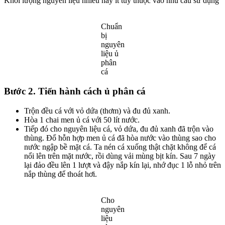
Khối lượng nguyên liệu nhiều hay ít tùy thuộc vào nhu cầu sử dụng
Chuẩn
bị
nguyên
liệu ủ
phân
cá
Bước 2. Tiến hành cách ủ phân cá
Trộn đều cá với vỏ dứa (thơm) và đu đủ xanh.
Hòa 1 chai men ủ cá với 50 lít nước.
Tiếp đó cho nguyên liệu cá, vỏ dứa, đu đủ xanh đã trộn vào
thùng. Đổ hỗn hợp men ủ cá đã hòa nước vào thùng sao cho
nước ngập bề mặt cá. Ta nén cá xuống thật chặt không để cá
nổi lên trên mặt nước, rồi dùng vải mùng bịt kín. Sau 7 ngày
lại đảo đều lên 1 lượt và đậy nắp kín lại, nhớ đục 1 lỗ nhỏ trên
nắp thùng để thoát hơi.
Cho
nguyên
liệu