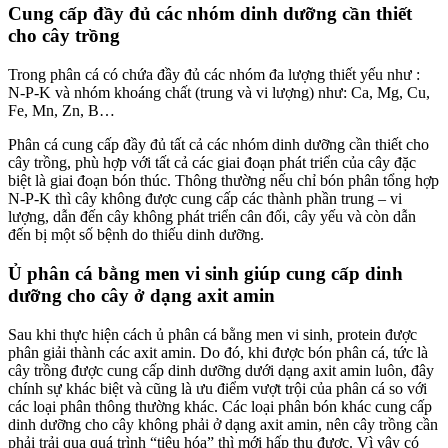
Cung cấp đầy đủ các nhóm dinh dưỡng cần thiết
cho cây trồng
Trong phân cá có chứa đầy đủ các nhóm đa lượng thiết yếu như :
N-P-K và nhóm khoáng chất (trung và vi lượng) như: Ca, Mg, Cu,
Fe, Mn, Zn, B…
Phân cá cung cấp đầy đủ tất cả các nhóm dinh dưỡng cần thiết cho
cây trồng, phù hợp với tất cả các giai đoạn phát triển của cây đặc
biệt là giai đoạn bón thúc. Thông thường nếu chỉ bón phân tổng hợp
N-P-K thì cây không được cung cấp các thành phần trung – vi
lượng, dẫn đến cây không phát triển cân đối, cây yếu và còn dẫn
đến bị một số bệnh do thiếu dinh dưỡng.
Ủ phân cá bằng men vi sinh giúp cung cấp dinh
dưỡng cho cây ở dạng axit amin
Sau khi thực hiện cách ủ phân cá bằng men vi sinh, protein được
phân giải thành các axit amin. Do đó, khi được bón phân cá, tức là
cây trồng được cung cấp dinh dưỡng dưới dạng axit amin luôn, đây
chính sự khác biệt và cũng là ưu điểm vượt trội của phân cá so với
các loại phân thông thường khác. Các loại phân bón khác cung cấp
dinh dưỡng cho cây không phải ở dạng axit amin, nên cây trồng cần
phải trải qua quá trình “tiêu hóa” thì mới hấp thụ được. Vì vậy có