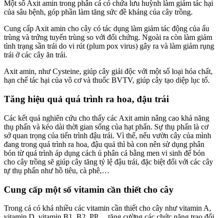
Một số Axit amin trong phân cá có chứa lưu huỳnh làm giảm tác hại
của sâu bệnh, góp phần làm tăng sức đề kháng của cây trồng.
Cung cấp Axit amin cho cây có tác dụng làm giảm tác động của ấu
trùng và trứng tuyến trùng so với đối chứng. Ngoài ra còn làm giảm
tình trạng sần trái do vi rút (plum pox virus) gây ra và làm giảm rụng
trái ở các cây ăn trái.
Axit amin, như Cysteine, giúp cây giải độc với một số loại hóa chất,
hạn chế tác hại của vô cơ và thuốc BVTV, giúp cây tạo diệp lục tố.
Tăng hiệu quả quá trình ra hoa, đậu trái
Các kết quả nghiên cứu cho thấy các Axit amin nâng cao khả năng
thụ phấn và kéo dài thời gian sống của hạt phấn. Sự thụ phấn là cơ
sở quan trọng của tiến trình đậu trái. Vì thế, nếu vườn cây của mình
đang trong quá trình ra hoa, đậu quả thì bà con nên sử dụng phân
bón từ quá trình áp dụng cách ủ phân cá bằng men vi sinh để bón
cho cây trồng sẽ giúp cây tăng tỷ lệ đậu trái, đặc biệt đối với các cây
tự thụ phấn như hồ tiêu, cà phê,…
Cung cấp một số vitamin cần thiết cho cây
Trong cá có khá nhiều các vitamin cần thiết cho cây như vitamin A,
vitamin D, vitamin B1, B2, PP… tăng cường các chức năng trao đổi