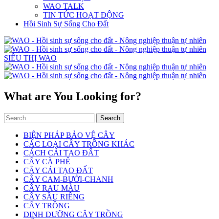
WAO TALK
TIN TỨC HOẠT ĐỘNG
Hồi Sinh Sự Sống Cho Đất
SIÊU THỊ WAO
What are You Looking for?
Search
BIỆN PHÁP BẢO VỆ CÂY
CÁC LOẠI CÂY TRỒNG KHÁC
CÁCH CẢI TẠO ĐẤT
CÂY CÀ PHÊ
CÂY CẢI TẠO ĐẤT
CÂY CAM-BƯỞI-CHANH
CÂY RAU MÀU
CÂY SẦU RIÊNG
CÂY TRỒNG
DINH DƯỠNG CÂY TRỒNG