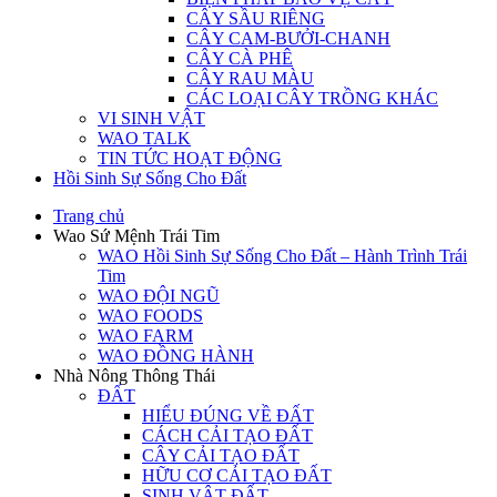
CÂY SẦU RIÊNG
CÂY CAM-BƯỞI-CHANH
CÂY CÀ PHÊ
CÂY RAU MÀU
CÁC LOẠI CÂY TRỒNG KHÁC
VI SINH VẬT
WAO TALK
TIN TỨC HOẠT ĐỘNG
Hồi Sinh Sự Sống Cho Đất
Trang chủ
Wao Sứ Mệnh Trái Tim
WAO Hồi Sinh Sự Sống Cho Đất – Hành Trình Trái
Tim
WAO ĐỘI NGŨ
WAO FOODS
WAO FARM
WAO ĐỒNG HÀNH
Nhà Nông Thông Thái
ĐẤT
HIỂU ĐÚNG VỀ ĐẤT
CÁCH CẢI TẠO ĐẤT
CÂY CẢI TẠO ĐẤT
HỮU CƠ CẢI TẠO ĐẤT
SINH VẬT ĐẤT