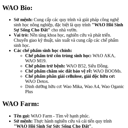
WAO Bio:
Sứ mệnh:
Cung cấp các quy trình và giải pháp công nghệ
sinh học nông nghiệp, đặc biệt là quy trình
"WAO Hồi Sinh
Sự Sống Cho Đất"
cho nhà vườn.
Vai trò:
Nền tảng khoa học, nghiên cứu và phát triển.
Chuyển giao kỹ thuật, sản xuất và cung cấp các chế phẩm
sinh học.
Các chế phẩm sinh học chính:
Chế phẩm trừ côn trùng sinh học:
WAO AKA,
WAO M19.
Chế phẩm trừ bệnh:
WAO B52, Siêu Đồng.
Chế phẩm chăm sóc đất bảo vệ rễ:
WAO BOOMs.
Chế phẩm phân giải cellulose, giải độc hữu cơ:
WAO Detox.
Dinh dưỡng hữu cơ: Wao Mika, Wao A4, Wao Oganic
Plus
WAO Farm:
Tên gọi:
WAO Farm - Tìm về hạnh phúc.
Sứ mệnh:
Thực hành nghiên cứu và cải tiến quy trình
"WAO Hồi Sinh Sự Sức Sống Cho Đất"
.