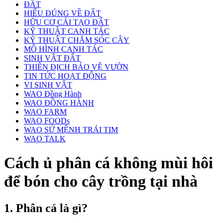
ĐẤT
HIỂU ĐÚNG VỀ ĐẤT
HỮU CƠ CẢI TẠO ĐẤT
KỸ THUẬT CANH TÁC
KỸ THUẬT CHĂM SÓC CÂY
MÔ HÌNH CANH TÁC
SINH VẬT ĐẤT
THIÊN ĐỊCH BẢO VỆ VƯỜN
TIN TỨC HOẠT ĐỘNG
VI SINH VẬT
WAO Đồng Hành
WAO ĐỒNG HÀNH
WAO FARM
WAO FOODs
WAO SỨ MỆNH TRÁI TIM
WAO TALK
Cách ủ phân cá không mùi hôi
để bón cho cây trồng tại nhà
1. Phân cá là gì?