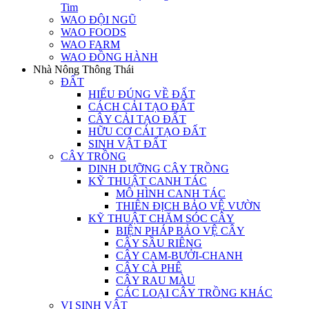
Tim
WAO ĐỘI NGŨ
WAO FOODS
WAO FARM
WAO ĐỒNG HÀNH
Nhà Nông Thông Thái
ĐẤT
HIỂU ĐÚNG VỀ ĐẤT
CÁCH CẢI TẠO ĐẤT
CÂY CẢI TẠO ĐẤT
HỮU CƠ CẢI TẠO ĐẤT
SINH VẬT ĐẤT
CÂY TRỒNG
DINH DƯỠNG CÂY TRỒNG
KỸ THUẬT CANH TÁC
MÔ HÌNH CANH TÁC
THIÊN ĐỊCH BẢO VỆ VƯỜN
KỸ THUẬT CHĂM SÓC CÂY
BIỆN PHÁP BẢO VỆ CÂY
CÂY SẦU RIÊNG
CÂY CAM-BƯỞI-CHANH
CÂY CÀ PHÊ
CÂY RAU MÀU
CÁC LOẠI CÂY TRỒNG KHÁC
VI SINH VẬT