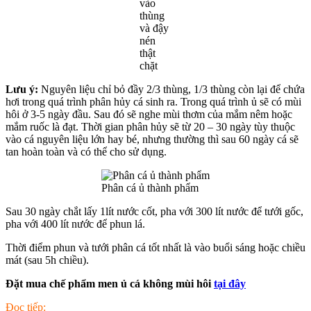
vào
thùng
và đậy
nén
thật
chặt
Lưu ý:
Nguyên liệu chỉ bỏ đầy 2/3 thùng, 1/3 thùng còn lại để chứa
hơi trong quá trình phân hủy cá sinh ra. Trong quá trình ủ sẽ có mùi
hôi ở 3-5 ngày đầu. Sau đó sẽ nghe mùi thơm của mắm nêm hoặc
mắm ruốc là đạt. Thời gian phân hủy sẽ từ 20 – 30 ngày tùy thuộc
vào cá nguyên liệu lớn hay bé, nhưng thường thì sau 60 ngày cá sẽ
tan hoàn toàn và có thể cho sử dụng.
Phân cá ủ thành phẩm
Sau 30 ngày chắt lấy 1lít nước cốt, pha với 300 lít nước để tưới gốc,
pha với 400 lít nước để phun lá.
Thời điểm phun và tưới phân cá tốt nhất là vào buổi sáng hoặc chiều
mát (sau 5h chiều).
Đặt mua chế phẩm men ủ cá không mùi hôi
tại đây
Đọc tiếp: