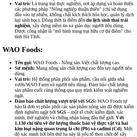
Vai trò:
Là trang trại thực nghiệm, nơi áp dụng và hoàn thiện
các phương pháp "Nông nghiệp thuận thiên" (chỉ sử dụng
đầu vào tự nhiên, không chất kích thích hóa học, quản lý dịch
hại sinh học). Đồng thời là điểm đến
du lịch sinh thái trải
nghiệm
, xây dựng niềm tin và giáo dục người tiêu dùng.
Được công nhận là "mô hình trang trại hữu cơ thí điểm" cho
tỉnh Hà Tĩnh.
WAO Foods:
Tên gọi:
WAO Foods - Nông sản Việt chất lượng cao.
Sứ mệnh:
Mang nông sản chất lượng cao đến tay người tiêu
dùng.
Vai trò:
Hệ thống phân phối sản phẩm, cầu nối giữa nhà
vườn/WAO Farm và người tiêu dùng. Đảm bảo chất lượng
sản phẩm cuối cùng thông qua quy trình kiểm soát nghiêm
ngặt.
Đảm bảo chất lượng vượt trội với SGS:
WAO Foods tự
hào là đơn vị phân phối các sản phẩm nông sản đã được kiểm
định nghiêm ngặt bởi
SGS
– một tổ chức kiểm định, xác
minh, thử nghiệm và chứng nhận hàng đầu thế giới.
Với
1.130 chỉ tiêu về dư lượng thuốc bảo vệ thực vật và
hai
kim loại nặng quan trọng là chì (Pb) và cadimi (Cd)
. Mức
độ xác minh bởi bên thứ ba này là yếu tố then chốt để xây