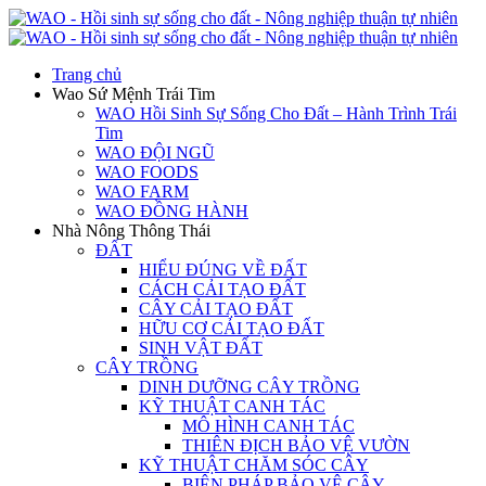
Trang chủ
Wao Sứ Mệnh Trái Tim
WAO Hồi Sinh Sự Sống Cho Đất – Hành Trình Trái
Tim
WAO ĐỘI NGŨ
WAO FOODS
WAO FARM
WAO ĐỒNG HÀNH
Nhà Nông Thông Thái
ĐẤT
HIỂU ĐÚNG VỀ ĐẤT
CÁCH CẢI TẠO ĐẤT
CÂY CẢI TẠO ĐẤT
HỮU CƠ CẢI TẠO ĐẤT
SINH VẬT ĐẤT
CÂY TRỒNG
DINH DƯỠNG CÂY TRỒNG
KỸ THUẬT CANH TÁC
MÔ HÌNH CANH TÁC
THIÊN ĐỊCH BẢO VỆ VƯỜN
KỸ THUẬT CHĂM SÓC CÂY
BIỆN PHÁP BẢO VỆ CÂY