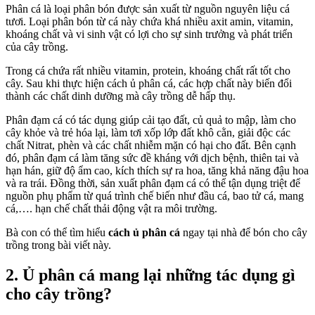
Phân cá là loại phân bón được sản xuất từ nguồn nguyên liệu cá
tươi. Loại phân bón từ cá này chứa khá nhiều axit amin, vitamin,
khoáng chất và vi sinh vật có lợi cho sự sinh trưởng và phát triển
của cây trồng.
Trong cá chứa rất nhiều vitamin, protein, khoáng chất rất tốt cho
cây. Sau khi thực hiện cách ủ phân cá, các hợp chất này biến đổi
thành các chất dinh dưỡng mà cây trồng dễ hấp thụ.
Phân đạm cá có tác dụng giúp cải tạo đất, củ quả to mập, làm cho
cây khỏe và trẻ hóa lại, làm tơi xốp lớp đất khô cằn, giải độc các
chất Nitrat, phèn và các chất nhiễm mặn có hại cho đất. Bên cạnh
đó, phân đạm cá làm tăng sức đề kháng với dịch bệnh, thiên tai và
hạn hán, giữ độ ẩm cao, kích thích sự ra hoa, tăng khả năng đậu hoa
và ra trái. Đồng thời, sản xuất phân đạm cá có thể tận dụng triệt để
nguồn phụ phẩm từ quá trình chế biến như đầu cá, bao tử cá, mang
cá,…. hạn chế chất thải động vật ra môi trường.
Bà con có thể tìm hiểu
cách ủ phân cá
ngay tại nhà để bón cho cây
trồng trong bài viết này.
2. Ủ phân cá mang lại những tác dụng gì
cho cây trồng?