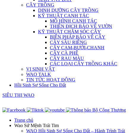
CÂY TRỒNG
DINH DƯỠNG CÂY TRỒNG
KỸ THUẬT CANH TÁC
MÔ HÌNH CANH TÁC
THIÊN ĐỊCH BẢO VỆ VƯỜN
KỸ THUẬT CHĂM SÓC CÂY
BIỆN PHÁP BẢO VỆ CÂY
CÂY SẦU RIÊNG
CÂY CAM-BƯỞI-CHANH
CÂY CÀ PHÊ
CÂY RAU MÀU
CÁC LOẠI CÂY TRỒNG KHÁC
VI SINH VẬT
WAO TALK
TIN TỨC HOẠT ĐỘNG
Hồi Sinh Sự Sống Cho Đất
SIÊU THỊ WAO
Trang chủ
Wao Sứ Mệnh Trái Tim
WAO Hồi Sinh Sự Sống Cho Đất – Hành Trình Trái