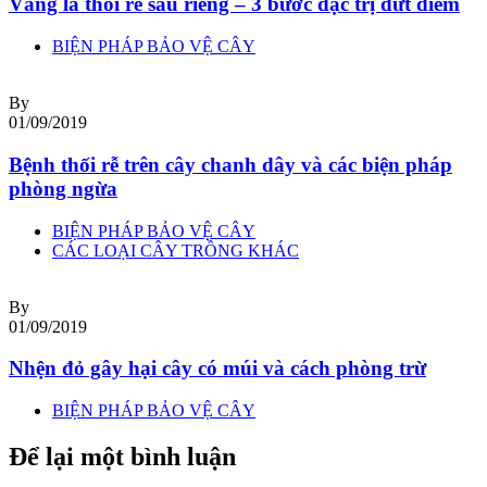
Vàng lá thối rễ sầu riêng – 3 bước đặc trị dứt điểm
BIỆN PHÁP BẢO VỆ CÂY
By
01/09/2019
Bệnh thối rễ trên cây chanh dây và các biện pháp
phòng ngừa
BIỆN PHÁP BẢO VỆ CÂY
CÁC LOẠI CÂY TRỒNG KHÁC
By
01/09/2019
Nhện đỏ gây hại cây có múi và cách phòng trừ
BIỆN PHÁP BẢO VỆ CÂY
Để lại một bình luận