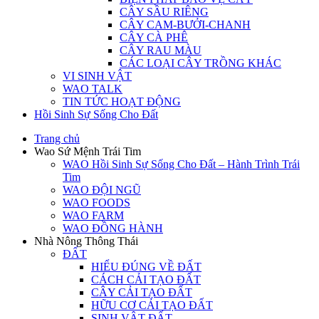
CÂY SẦU RIÊNG
CÂY CAM-BƯỞI-CHANH
CÂY CÀ PHÊ
CÂY RAU MÀU
CÁC LOẠI CÂY TRỒNG KHÁC
VI SINH VẬT
WAO TALK
TIN TỨC HOẠT ĐỘNG
Hồi Sinh Sự Sống Cho Đất
Trang chủ
Wao Sứ Mệnh Trái Tim
WAO Hồi Sinh Sự Sống Cho Đất – Hành Trình Trái
Tim
WAO ĐỘI NGŨ
WAO FOODS
WAO FARM
WAO ĐỒNG HÀNH
Nhà Nông Thông Thái
ĐẤT
HIỂU ĐÚNG VỀ ĐẤT
CÁCH CẢI TẠO ĐẤT
CÂY CẢI TẠO ĐẤT
HỮU CƠ CẢI TẠO ĐẤT
SINH VẬT ĐẤT