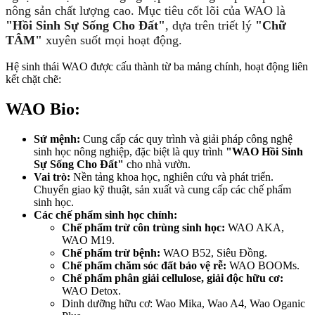
nông sản chất lượng cao. Mục tiêu cốt lõi của WAO là
"Hồi Sinh Sự Sống Cho Đất"
, dựa trên triết lý
"Chữ
TÂM"
xuyên suốt mọi hoạt động.
Hệ sinh thái WAO được cấu thành từ ba mảng chính, hoạt động liên
kết chặt chẽ:
WAO Bio:
Sứ mệnh:
Cung cấp các quy trình và giải pháp công nghệ
sinh học nông nghiệp, đặc biệt là quy trình
"WAO Hồi Sinh
Sự Sống Cho Đất"
cho nhà vườn.
Vai trò:
Nền tảng khoa học, nghiên cứu và phát triển.
Chuyển giao kỹ thuật, sản xuất và cung cấp các chế phẩm
sinh học.
Các chế phẩm sinh học chính:
Chế phẩm trừ côn trùng sinh học:
WAO AKA,
WAO M19.
Chế phẩm trừ bệnh:
WAO B52, Siêu Đồng.
Chế phẩm chăm sóc đất bảo vệ rễ:
WAO BOOMs.
Chế phẩm phân giải cellulose, giải độc hữu cơ:
WAO Detox.
Dinh dưỡng hữu cơ: Wao Mika, Wao A4, Wao Oganic