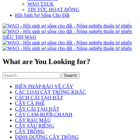
WAO TALK
TIN TỨC HOẠT ĐỘNG
Hồi Sinh Sự Sống Cho Đất
SIÊU THỊ WAO
What are You Looking for?
Search
BIỆN PHÁP BẢO VỆ CÂY
CÁC LOẠI CÂY TRỒNG KHÁC
CÁCH CẢI TẠO ĐẤT
CÂY CÀ PHÊ
CÂY CẢI TẠO ĐẤT
CÂY CAM-BƯỞI-CHANH
CÂY RAU MÀU
CÂY SẦU RIÊNG
CÂY TRỒNG
DINH DƯỠNG CÂY TRỒNG