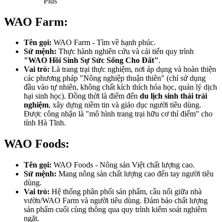
Plus
WAO Farm:
Tên gọi:
WAO Farm - Tìm về hạnh phúc.
Sứ mệnh:
Thực hành nghiên cứu và cải tiến quy trình
"WAO Hồi Sinh Sự Sức Sống Cho Đất"
.
Vai trò:
Là trang trại thực nghiệm, nơi áp dụng và hoàn thiện
các phương pháp "Nông nghiệp thuận thiên" (chỉ sử dụng
đầu vào tự nhiên, không chất kích thích hóa học, quản lý dịch
hại sinh học). Đồng thời là điểm đến
du lịch sinh thái trải
nghiệm
, xây dựng niềm tin và giáo dục người tiêu dùng.
Được công nhận là "mô hình trang trại hữu cơ thí điểm" cho
tỉnh Hà Tĩnh.
WAO Foods:
Tên gọi:
WAO Foods - Nông sản Việt chất lượng cao.
Sứ mệnh:
Mang nông sản chất lượng cao đến tay người tiêu
dùng.
Vai trò:
Hệ thống phân phối sản phẩm, cầu nối giữa nhà
vườn/WAO Farm và người tiêu dùng. Đảm bảo chất lượng
sản phẩm cuối cùng thông qua quy trình kiểm soát nghiêm
ngặt.