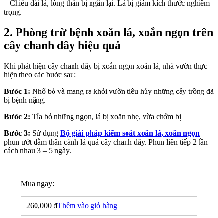
– Chiều dài lá, lóng thân bị ngắn lại. Lá bị giảm kích thước nghiêm
trọng.
2. Phòng trừ bệnh xoăn lá, xoắn ngọn trên
cây chanh dây hiệu quả
Khi phát hiện cây chanh dây bị xoắn ngọn xoăn lá, nhà vườn thực
hiện theo các bước sau:
Bước 1:
Nhổ bỏ và mang ra khỏi vườn tiêu hủy những cây trồng đã
bị bệnh nặng.
Bước 2:
Tỉa bỏ những ngọn, lá bị xoăn nhẹ, vừa chớm bị.
Bước 3:
Sử dụng
Bộ giải pháp kiểm soát xoăn lá, xoắn ngọn
phun ướt đẫm thân cành lá quả cây chanh dây. Phun liên tiếp 2 lần
cách nhau 3 – 5 ngày.
Mua ngay:
260,000
₫
Thêm vào giỏ hàng