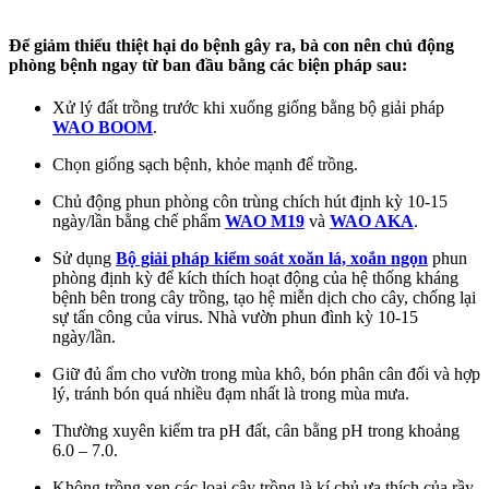
Để giảm thiểu thiệt hại do bệnh gây ra, bà con nên chủ động
phòng bệnh ngay từ ban đầu bằng các biện pháp sau:
Xử lý đất trồng trước khi xuống giống bằng bộ giải pháp
WAO BOOM
.
Chọn giống sạch bệnh, khỏe mạnh để trồng.
Chủ động phun phòng côn trùng chích hút định kỳ 10-15
ngày/lần bằng chế phẩm
WAO M19
và
WAO AKA
.
Sử dụng
Bộ giải pháp kiểm soát xoăn lá, xoắn ngọn
phun
phòng định kỳ để kích thích hoạt động của hệ thống kháng
bệnh bên trong cây trồng, tạo hệ miễn dịch cho cây, chống lại
sự tấn công của virus. Nhà vườn phun đình kỳ 10-15
ngày/lần.
Giữ đủ ẩm cho vườn trong mùa khô, bón phân cân đối và hợp
lý, tránh bón quá nhiều đạm nhất là trong mùa mưa.
Thường xuyên kiểm tra pH đất, cân bằng pH trong khoảng
6.0 – 7.0.
Không trồng xen các loại cây trồng là kí chủ ưa thích của rầy