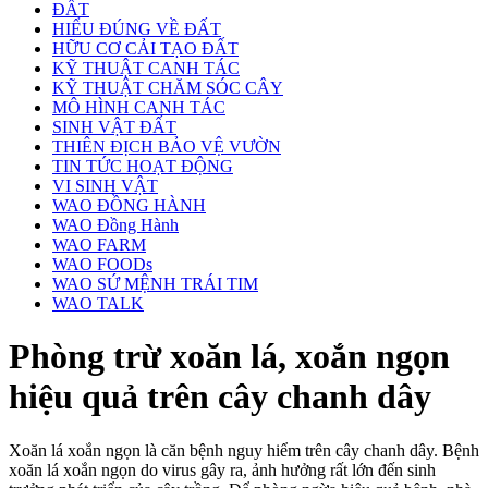
ĐẤT
HIỂU ĐÚNG VỀ ĐẤT
HỮU CƠ CẢI TẠO ĐẤT
KỸ THUẬT CANH TÁC
KỸ THUẬT CHĂM SÓC CÂY
MÔ HÌNH CANH TÁC
SINH VẬT ĐẤT
THIÊN ĐỊCH BẢO VỆ VƯỜN
TIN TỨC HOẠT ĐỘNG
VI SINH VẬT
WAO ĐỒNG HÀNH
WAO Đồng Hành
WAO FARM
WAO FOODs
WAO SỨ MỆNH TRÁI TIM
WAO TALK
Phòng trừ xoăn lá, xoắn ngọn
hiệu quả trên cây chanh dây
Xoăn lá xoắn ngọn là căn bệnh nguy hiểm trên cây chanh dây. Bệnh
xoăn lá xoắn ngọn do virus gây ra, ảnh hưởng rất lớn đến sinh