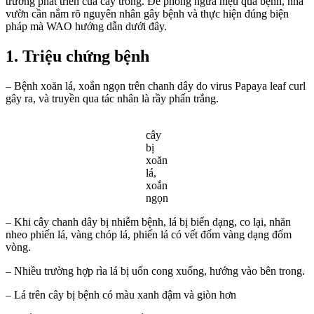
trưởng phát triển của cây trồng. Để phòng ngừa hiệu quả bệnh, nhà
vườn cần nắm rõ nguyên nhân gây bệnh và thực hiện đúng biện
pháp mà WAO hướng dẫn dưới đây.
1.
Triệu chứng bệnh
– Bệnh xoăn lá, xoắn ngọn trên chanh dây do virus Papaya leaf curl
gây ra, và truyền qua tác nhân là rầy phấn trắng.
cây
bị
xoăn
lá,
xoắn
ngọn
– Khi cây chanh dây bị nhiễm bệnh, lá bị biến dạng, co lại, nhăn
nheo phiến lá, vàng chóp lá, phiến lá có vết đốm vàng dạng đốm
vòng.
– Nhiều trường hợp rìa lá bị uốn cong xuống, hướng vào bên trong.
– Lá trên cây bị bệnh có màu xanh đậm và giòn hơn