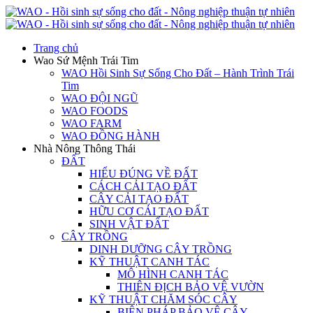
Trang chủ
Wao Sứ Mệnh Trái Tim
WAO Hồi Sinh Sự Sống Cho Đất – Hành Trình Trái
Tim
WAO ĐỘI NGŨ
WAO FOODS
WAO FARM
WAO ĐỒNG HÀNH
Nhà Nông Thông Thái
ĐẤT
HIỂU ĐÚNG VỀ ĐẤT
CÁCH CẢI TẠO ĐẤT
CÂY CẢI TẠO ĐẤT
HỮU CƠ CẢI TẠO ĐẤT
SINH VẬT ĐẤT
CÂY TRỒNG
DINH DƯỠNG CÂY TRỒNG
KỸ THUẬT CANH TÁC
MÔ HÌNH CANH TÁC
THIÊN ĐỊCH BẢO VỆ VƯỜN
KỸ THUẬT CHĂM SÓC CÂY
BIỆN PHÁP BẢO VỆ CÂY