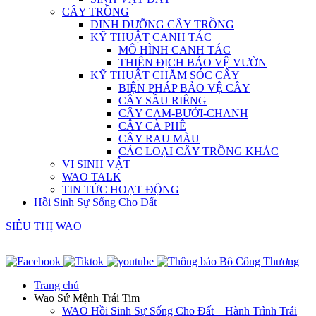
CÂY TRỒNG
DINH DƯỠNG CÂY TRỒNG
KỸ THUẬT CANH TÁC
MÔ HÌNH CANH TÁC
THIÊN ĐỊCH BẢO VỆ VƯỜN
KỸ THUẬT CHĂM SÓC CÂY
BIỆN PHÁP BẢO VỆ CÂY
CÂY SẦU RIÊNG
CÂY CAM-BƯỞI-CHANH
CÂY CÀ PHÊ
CÂY RAU MÀU
CÁC LOẠI CÂY TRỒNG KHÁC
VI SINH VẬT
WAO TALK
TIN TỨC HOẠT ĐỘNG
Hồi Sinh Sự Sống Cho Đất
SIÊU THỊ WAO
Trang chủ
Wao Sứ Mệnh Trái Tim
WAO Hồi Sinh Sự Sống Cho Đất – Hành Trình Trái