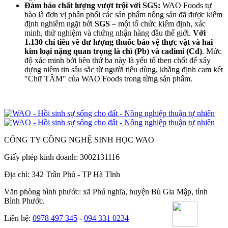
Đảm bảo chất lượng vượt trội với SGS:
WAO Foods tự
hào là đơn vị phân phối các sản phẩm nông sản đã được kiểm
định nghiêm ngặt bởi
SGS
– một tổ chức kiểm định, xác
minh, thử nghiệm và chứng nhận hàng đầu thế giới.
Với
1.130 chỉ tiêu về dư lượng thuốc bảo vệ thực vật và
hai
kim loại nặng quan trọng là chì (Pb) và cadimi (Cd)
. Mức
độ xác minh bởi bên thứ ba này là yếu tố then chốt để xây
dựng niềm tin sâu sắc từ người tiêu dùng, khẳng định cam kết
"Chữ TÂM" của WAO Foods trong từng sản phẩm.
CÔNG TY CÔNG NGHỆ SINH HỌC WAO
Giấy phép kinh doanh: 3002131116
Địa chỉ: 342 Trần Phú - TP Hà Tĩnh
Văn phòng bình phước: xã Phú nghĩa, huyện Bù Gia Mập, tỉnh
Bình Phước.
Liên hệ:
0978 497 345
-
094 331 0234