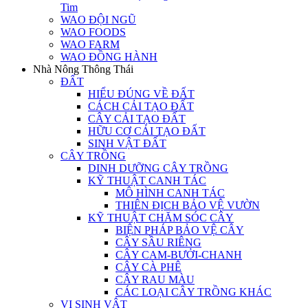
Tim
WAO ĐỘI NGŨ
WAO FOODS
WAO FARM
WAO ĐỒNG HÀNH
Nhà Nông Thông Thái
ĐẤT
HIỂU ĐÚNG VỀ ĐẤT
CÁCH CẢI TẠO ĐẤT
CÂY CẢI TẠO ĐẤT
HỮU CƠ CẢI TẠO ĐẤT
SINH VẬT ĐẤT
CÂY TRỒNG
DINH DƯỠNG CÂY TRỒNG
KỸ THUẬT CANH TÁC
MÔ HÌNH CANH TÁC
THIÊN ĐỊCH BẢO VỆ VƯỜN
KỸ THUẬT CHĂM SÓC CÂY
BIỆN PHÁP BẢO VỆ CÂY
CÂY SẦU RIÊNG
CÂY CAM-BƯỞI-CHANH
CÂY CÀ PHÊ
CÂY RAU MÀU
CÁC LOẠI CÂY TRỒNG KHÁC
VI SINH VẬT