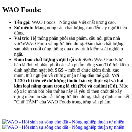
WAO Foods:
Tên gọi:
WAO Foods - Nông sản Việt chất lượng cao.
Sứ mệnh:
Mang nông sản chất lượng cao đến tay người tiêu
dùng.
Vai trò:
Hệ thống phân phối sản phẩm, cầu nối giữa nhà
vườn/WAO Farm và người tiêu dùng. Đảm bảo chất lượng
sản phẩm cuối cùng thông qua quy trình kiểm soát nghiêm
ngặt.
Đảm bảo chất lượng vượt trội với SGS:
WAO Foods tự
hào là đơn vị phân phối các sản phẩm nông sản đã được kiểm
định nghiêm ngặt bởi
SGS
– một tổ chức kiểm định, xác
minh, thử nghiệm và chứng nhận hàng đầu thế giới.
Với
1.130 chỉ tiêu về dư lượng thuốc bảo vệ thực vật và
hai
kim loại nặng quan trọng là chì (Pb) và cadimi (Cd)
. Mức
độ xác minh bởi bên thứ ba này là yếu tố then chốt để xây
dựng niềm tin sâu sắc từ người tiêu dùng, khẳng định cam kết
"Chữ TÂM" của WAO Foods trong từng sản phẩm.