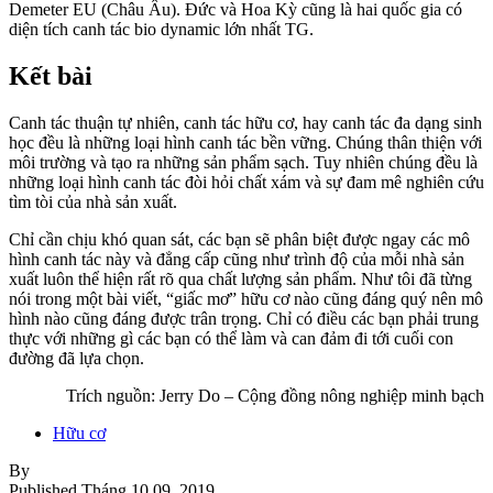
Demeter EU (Châu Âu). Đức và Hoa Kỳ cũng là hai quốc gia có
diện tích canh tác bio dynamic lớn nhất TG.
Kết bài
Canh tác thuận tự nhiên, canh tác hữu cơ, hay canh tác đa dạng sinh
học đều là những loại hình canh tác bền vững. Chúng thân thiện với
môi trường và tạo ra những sản phẩm sạch. Tuy nhiên chúng đều là
những loại hình canh tác đòi hỏi chất xám và sự đam mê nghiên cứu
tìm tòi của nhà sản xuất.
Chỉ cần chịu khó quan sát, các bạn sẽ phân biệt được ngay các mô
hình canh tác này và đẳng cấp cũng như trình độ của mỗi nhà sản
xuất luôn thể hiện rất rõ qua chất lượng sản phẩm. Như tôi đã từng
nói trong một bài viết, “giấc mơ” hữu cơ nào cũng đáng quý nên mô
hình nào cũng đáng được trân trọng. Chỉ có điều các bạn phải trung
thực với những gì các bạn có thể làm và can đảm đi tới cuối con
đường đã lựa chọn.
Trích nguồn: Jerry Do – Cộng đồng nông nghiệp minh bạch
Hữu cơ
By
Published
Tháng 10 09, 2019