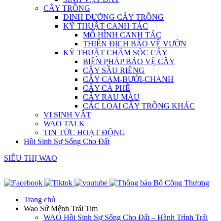
CÂY TRỒNG
DINH DƯỠNG CÂY TRỒNG
KỸ THUẬT CANH TÁC
MÔ HÌNH CANH TÁC
THIÊN ĐỊCH BẢO VỆ VƯỜN
KỸ THUẬT CHĂM SÓC CÂY
BIỆN PHÁP BẢO VỆ CÂY
CÂY SẦU RIÊNG
CÂY CAM-BƯỞI-CHANH
CÂY CÀ PHÊ
CÂY RAU MÀU
CÁC LOẠI CÂY TRỒNG KHÁC
VI SINH VẬT
WAO TALK
TIN TỨC HOẠT ĐỘNG
Hồi Sinh Sự Sống Cho Đất
SIÊU THỊ WAO
Trang chủ
Wao Sứ Mệnh Trái Tim
WAO Hồi Sinh Sự Sống Cho Đất – Hành Trình Trái