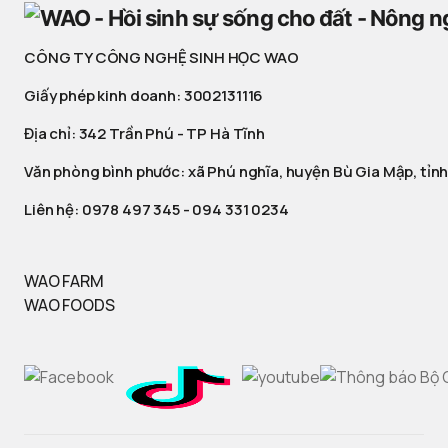
CÔNG TY CÔNG NGHỆ SINH HỌC WAO
Giấy phép kinh doanh: 3002131116
Địa chỉ: 342 Trần Phú - TP Hà Tĩnh
Văn phòng bình phước: xã Phú nghĩa, huyện Bù Gia Mập, tỉnh
Liên hệ:
0978 497 345
-
094 331 0234
WAO FARM
WAO FOODS