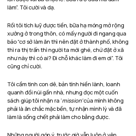
làm”. Tôi cười và dạ.
Rồi tôi tích luỹ được tiền, bữa hạ móng mở rộng
xưởng ở trong thôn, có mấy người đi ngang qua
bảo “cơ sở làm ăn thì nên đặt ở thành phố, không
thì ra thị trấn thì người ta mới ghé, chứ đặt ở xã
như này thì có ai? Đi chỗ khác làm đi em ơi”. Tôi
cũng chỉ cười.
Tôi cầm tinh con dê, bản tính hiền lành, loanh
quanh đồi núi gần nhà, nhưng đọc một cuốn
sách giúp tôi nhận ra ‘
mission’
của mình không
phải là ăn chắc mặc bền, tự nhận mình lỳ và đã
làm là sống chết phải làm cho bằng được.
Những người góp ý, trước giờ vẫn luôn ở yên