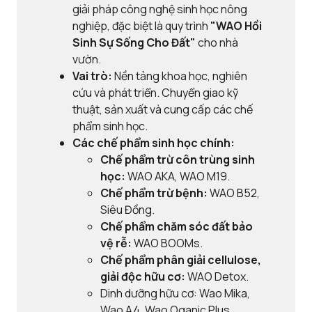
giải pháp công nghệ sinh học nông
nghiệp, đặc biệt là quy trình
"WAO Hồi
Sinh Sự Sống Cho Đất"
cho nhà
vườn.
Vai trò:
Nền tảng khoa học, nghiên
cứu và phát triển. Chuyển giao kỹ
thuật, sản xuất và cung cấp các chế
phẩm sinh học.
Các chế phẩm sinh học chính:
Chế phẩm trừ côn trùng sinh
học:
WAO AKA, WAO M19.
Chế phẩm trừ bệnh:
WAO B52,
Siêu Đồng.
Chế phẩm chăm sóc đất bảo
vệ rễ:
WAO BOOMs.
Chế phẩm phân giải cellulose,
giải độc hữu cơ:
WAO Detox.
Dinh dưỡng hữu cơ: Wao Mika,
Wao A4, Wao Oganic Plus