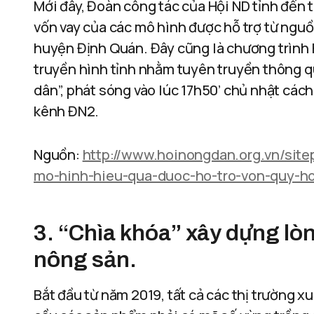
Mới đây, Đoàn công tác của Hội ND tỉnh đến t
vốn vay của các mô hình được hỗ trợ từ nguồ
huyện Định Quán. Đây cũng là chương trình H
truyền hình tỉnh nhằm tuyên truyền thông 
dân”, phát sóng vào lúc 17h50’ chủ nhật cách 
kênh ĐN2.
Nguồn:
http://www.hoinongdan.org.vn/sit
mo-hinh-hieu-qua-duoc-ho-tro-von-quy-h
3. “Chìa khóa” xây dựng lòng
nông sản.
Bắt đầu từ năm 2019, tất cả các thị trường 