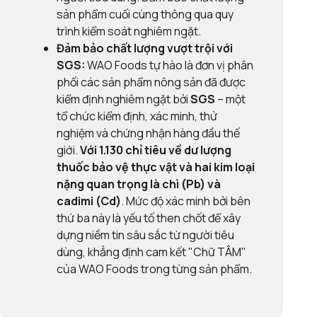
sản phẩm cuối cùng thông qua quy
trình kiểm soát nghiêm ngặt.
Đảm bảo chất lượng vượt trội với
SGS:
WAO Foods tự hào là đơn vị phân
phối các sản phẩm nông sản đã được
kiểm định nghiêm ngặt bởi
SGS
– một
tổ chức kiểm định, xác minh, thử
nghiệm và chứng nhận hàng đầu thế
giới.
Với
1.130 chỉ tiêu về dư lượng
thuốc bảo vệ thực vật và
hai kim loại
nặng quan trọng là chì (Pb) và
cadimi (Cd)
. Mức độ xác minh bởi bên
thứ ba này là yếu tố then chốt để xây
dựng niềm tin sâu sắc từ người tiêu
dùng, khẳng định cam kết "Chữ TÂM"
của WAO Foods trong từng sản phẩm.