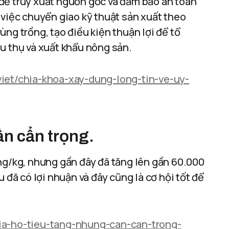
để truy xuất nguồn gốc và đảm bảo an toàn
 việc chuyển giao kỹ thuật sản xuất theo
ng trồng, tạo điều kiện thuận lợi để tổ
u thụ và xuất khẩu nông sản.
viet/chia-khoa-xay-dung-long-tin-ve-uy-
ần cẩn trọng.
ng/kg, nhưng gần đây đã tăng lên gần 60.000
 đã có lợi nhuận và đây cũng là cơ hội tốt để
gia-ho-tieu-tang-nhung-can-can-trong-