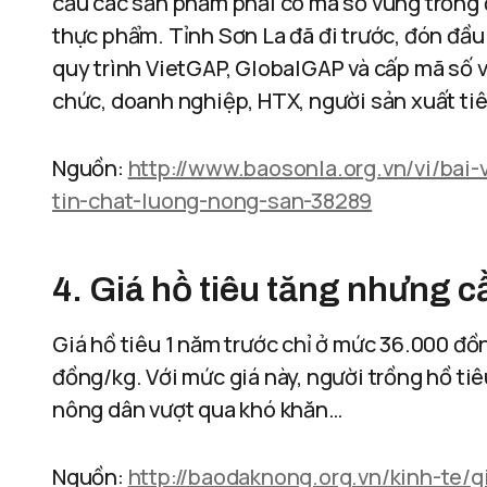
cầu các sản phẩm phải có mã số vùng trồng 
thực phẩm. Tỉnh Sơn La đã đi trước, đón đầu
quy trình VietGAP, GlobalGAP và cấp mã số vù
chức, doanh nghiệp, HTX, người sản xuất tiê
Nguồn:
http://www.baosonla.org.vn/vi/bai-
tin-chat-luong-nong-san-38289
4. Giá hồ tiêu tăng nhưng c
Giá hồ tiêu 1 năm trước chỉ ở mức 36.000 đồ
đồng/kg. Với mức giá này, người trồng hồ tiêu
nông dân vượt qua khó khăn…
Nguồn:
http://baodaknong.org.vn/kinh-te/