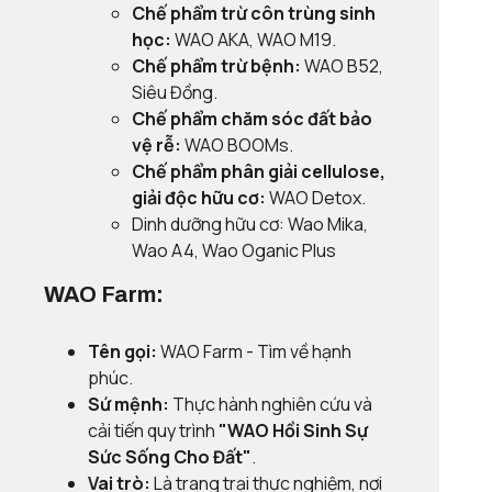
Chế phẩm trừ côn trùng sinh
học:
WAO AKA, WAO M19.
Chế phẩm trừ bệnh:
WAO B52,
Siêu Đồng.
Chế phẩm chăm sóc đất bảo
vệ rễ:
WAO BOOMs.
Chế phẩm phân giải cellulose,
giải độc hữu cơ:
WAO Detox.
Dinh dưỡng hữu cơ: Wao Mika,
Wao A4, Wao Oganic Plus
WAO Farm:
Tên gọi:
WAO Farm - Tìm về hạnh
phúc.
Sứ mệnh:
Thực hành nghiên cứu và
cải tiến quy trình
"WAO Hồi Sinh Sự
Sức Sống Cho Đất"
.
Vai trò:
Là trang trại thực nghiệm, nơi