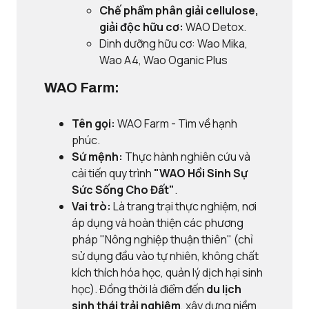
Chế phẩm phân giải cellulose,
giải độc hữu cơ:
WAO Detox.
Dinh dưỡng hữu cơ: Wao Mika,
Wao A4, Wao Oganic Plus
WAO Farm:
Tên gọi:
WAO Farm - Tìm về hạnh
phúc.
Sứ mệnh:
Thực hành nghiên cứu và
cải tiến quy trình
"WAO Hồi Sinh Sự
Sức Sống Cho Đất"
.
Vai trò:
Là trang trại thực nghiệm, nơi
áp dụng và hoàn thiện các phương
pháp "Nông nghiệp thuận thiên" (chỉ
sử dụng đầu vào tự nhiên, không chất
kích thích hóa học, quản lý dịch hại sinh
học). Đồng thời là điểm đến
du lịch
sinh thái trải nghiệm
, xây dựng niềm