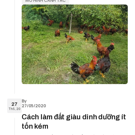
MÔ HÌNH CANH TÁC
By
27
27/05/2020
Th5, 20
Cách làm đất giàu dinh dưỡng ít
tốn kém