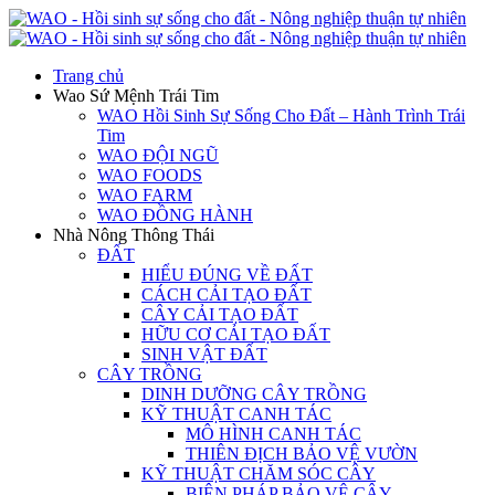
Trang chủ
Wao Sứ Mệnh Trái Tim
WAO Hồi Sinh Sự Sống Cho Đất – Hành Trình Trái
Tim
WAO ĐỘI NGŨ
WAO FOODS
WAO FARM
WAO ĐỒNG HÀNH
Nhà Nông Thông Thái
ĐẤT
HIỂU ĐÚNG VỀ ĐẤT
CÁCH CẢI TẠO ĐẤT
CÂY CẢI TẠO ĐẤT
HỮU CƠ CẢI TẠO ĐẤT
SINH VẬT ĐẤT
CÂY TRỒNG
DINH DƯỠNG CÂY TRỒNG
KỸ THUẬT CANH TÁC
MÔ HÌNH CANH TÁC
THIÊN ĐỊCH BẢO VỆ VƯỜN
KỸ THUẬT CHĂM SÓC CÂY
BIỆN PHÁP BẢO VỆ CÂY