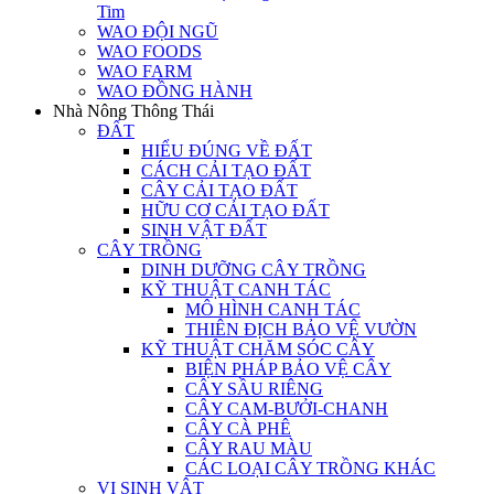
Tim
WAO ĐỘI NGŨ
WAO FOODS
WAO FARM
WAO ĐỒNG HÀNH
Nhà Nông Thông Thái
ĐẤT
HIỂU ĐÚNG VỀ ĐẤT
CÁCH CẢI TẠO ĐẤT
CÂY CẢI TẠO ĐẤT
HỮU CƠ CẢI TẠO ĐẤT
SINH VẬT ĐẤT
CÂY TRỒNG
DINH DƯỠNG CÂY TRỒNG
KỸ THUẬT CANH TÁC
MÔ HÌNH CANH TÁC
THIÊN ĐỊCH BẢO VỆ VƯỜN
KỸ THUẬT CHĂM SÓC CÂY
BIỆN PHÁP BẢO VỆ CÂY
CÂY SẦU RIÊNG
CÂY CAM-BƯỞI-CHANH
CÂY CÀ PHÊ
CÂY RAU MÀU
CÁC LOẠI CÂY TRỒNG KHÁC
VI SINH VẬT