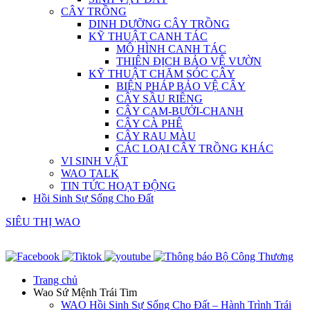
CÂY TRỒNG
DINH DƯỠNG CÂY TRỒNG
KỸ THUẬT CANH TÁC
MÔ HÌNH CANH TÁC
THIÊN ĐỊCH BẢO VỆ VƯỜN
KỸ THUẬT CHĂM SÓC CÂY
BIỆN PHÁP BẢO VỆ CÂY
CÂY SẦU RIÊNG
CÂY CAM-BƯỞI-CHANH
CÂY CÀ PHÊ
CÂY RAU MÀU
CÁC LOẠI CÂY TRỒNG KHÁC
VI SINH VẬT
WAO TALK
TIN TỨC HOẠT ĐỘNG
Hồi Sinh Sự Sống Cho Đất
SIÊU THỊ WAO
Trang chủ
Wao Sứ Mệnh Trái Tim
WAO Hồi Sinh Sự Sống Cho Đất – Hành Trình Trái