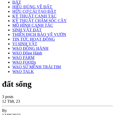
ĐẤT
HIỂU ĐÚNG VỀ ĐẤT
HỮU CƠ CẢI TẠO ĐẤT
KỸ THUẬT CANH TÁC
KỸ THUẬT CHĂM SÓC CÂY
MÔ HÌNH CANH TÁC
SINH VẬT ĐẤT
THIÊN ĐỊCH BẢO VỆ VƯỜN
TIN TỨC HOẠT ĐỘNG
VI SINH VẬT
WAO ĐỒNG HÀNH
WAO Đồng Hành
WAO FARM
WAO FOODs
WAO SỨ MỆNH TRÁI TIM
WAO TALK
đất sống
3 posts
12
Th8, 23
By