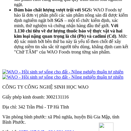
ngặt.
Đảm bảo chất lượng vượt trội với SGS:
WAO Foods tự
hào là đơn vị phân phối các sản phẩm nông sản đã được kiểm
định nghiêm ngặt bởi
SGS
– một tổ chức kiểm định, xác
minh, thử nghiệm và chứng nhận hàng đầu thế giới.
Với
1.130 chỉ tiêu về dư lượng thuốc bảo vệ thực vật và
hai
kim loại nặng quan trọng là chì (Pb) và cadimi (Cd)
. Mức
độ xác minh bởi bên thứ ba này là yếu tố then chốt để xây
dựng niềm tin sâu sắc từ người tiêu dùng, khẳng định cam kết
"Chữ TÂM" của WAO Foods trong từng sản phẩm.
CÔNG TY CÔNG NGHỆ SINH HỌC WAO
Giấy phép kinh doanh: 3002131116
Địa chỉ: 342 Trần Phú - TP Hà Tĩnh
Văn phòng bình phước: xã Phú nghĩa, huyện Bù Gia Mập, tỉnh
Bình Phước.