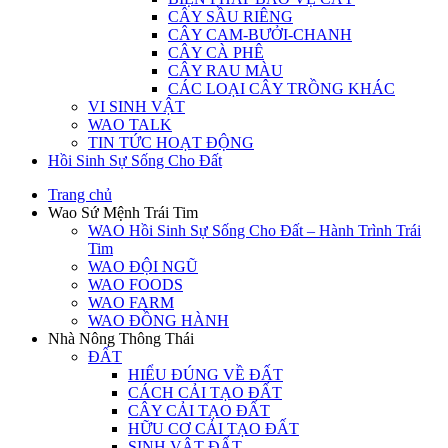
CÂY SẦU RIÊNG
CÂY CAM-BƯỞI-CHANH
CÂY CÀ PHÊ
CÂY RAU MÀU
CÁC LOẠI CÂY TRỒNG KHÁC
VI SINH VẬT
WAO TALK
TIN TỨC HOẠT ĐỘNG
Hồi Sinh Sự Sống Cho Đất
Trang chủ
Wao Sứ Mệnh Trái Tim
WAO Hồi Sinh Sự Sống Cho Đất – Hành Trình Trái
Tim
WAO ĐỘI NGŨ
WAO FOODS
WAO FARM
WAO ĐỒNG HÀNH
Nhà Nông Thông Thái
ĐẤT
HIỂU ĐÚNG VỀ ĐẤT
CÁCH CẢI TẠO ĐẤT
CÂY CẢI TẠO ĐẤT
HỮU CƠ CẢI TẠO ĐẤT
SINH VẬT ĐẤT