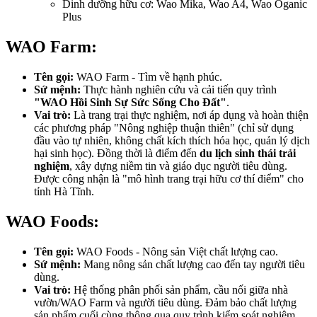
Dinh dưỡng hữu cơ: Wao Mika, Wao A4, Wao Oganic
Plus
WAO Farm:
Tên gọi:
WAO Farm - Tìm về hạnh phúc.
Sứ mệnh:
Thực hành nghiên cứu và cải tiến quy trình
"WAO Hồi Sinh Sự Sức Sống Cho Đất"
.
Vai trò:
Là trang trại thực nghiệm, nơi áp dụng và hoàn thiện
các phương pháp "Nông nghiệp thuận thiên" (chỉ sử dụng
đầu vào tự nhiên, không chất kích thích hóa học, quản lý dịch
hại sinh học). Đồng thời là điểm đến
du lịch sinh thái trải
nghiệm
, xây dựng niềm tin và giáo dục người tiêu dùng.
Được công nhận là "mô hình trang trại hữu cơ thí điểm" cho
tỉnh Hà Tĩnh.
WAO Foods:
Tên gọi:
WAO Foods - Nông sản Việt chất lượng cao.
Sứ mệnh:
Mang nông sản chất lượng cao đến tay người tiêu
dùng.
Vai trò:
Hệ thống phân phối sản phẩm, cầu nối giữa nhà
vườn/WAO Farm và người tiêu dùng. Đảm bảo chất lượng
sản phẩm cuối cùng thông qua quy trình kiểm soát nghiêm