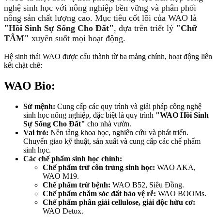
nghệ sinh học với nông nghiệp bền vững và phân phối
nông sản chất lượng cao. Mục tiêu cốt lõi của WAO là
"Hồi Sinh Sự Sống Cho Đất"
, dựa trên triết lý
"Chữ
TÂM"
xuyên suốt mọi hoạt động.
Hệ sinh thái WAO được cấu thành từ ba mảng chính, hoạt động liên
kết chặt chẽ:
WAO Bio:
Sứ mệnh:
Cung cấp các quy trình và giải pháp công nghệ
sinh học nông nghiệp, đặc biệt là quy trình
"WAO Hồi Sinh
Sự Sống Cho Đất"
cho nhà vườn.
Vai trò:
Nền tảng khoa học, nghiên cứu và phát triển.
Chuyển giao kỹ thuật, sản xuất và cung cấp các chế phẩm
sinh học.
Các chế phẩm sinh học chính:
Chế phẩm trừ côn trùng sinh học:
WAO AKA,
WAO M19.
Chế phẩm trừ bệnh:
WAO B52, Siêu Đồng.
Chế phẩm chăm sóc đất bảo vệ rễ:
WAO BOOMs.
Chế phẩm phân giải cellulose, giải độc hữu cơ:
WAO Detox.