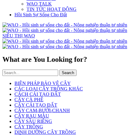
WAO TALK
TIN TỨC HOẠT ĐỘNG
Hồi Sinh Sự Sống Cho Đất
SIÊU THỊ WAO
What are You Looking for?
Search
BIỆN PHÁP BẢO VỆ CÂY
CÁC LOẠI CÂY TRỒNG KHÁC
CÁCH CẢI TẠO ĐẤT
CÂY CÀ PHÊ
CÂY CẢI TẠO ĐẤT
CÂY CAM-BƯỞI-CHANH
CÂY RAU MÀU
CÂY SẦU RIÊNG
CÂY TRỒNG
DINH DƯỠNG CÂY TRỒNG