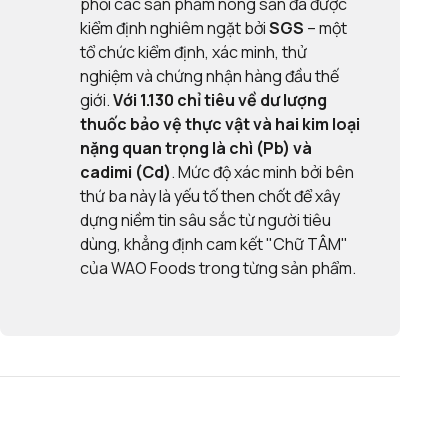
phối các sản phẩm nông sản đã được
kiểm định nghiêm ngặt bởi
SGS
– một
tổ chức kiểm định, xác minh, thử
nghiệm và chứng nhận hàng đầu thế
giới.
Với
1.130 chỉ tiêu về dư lượng
thuốc bảo vệ thực vật và
hai kim loại
nặng quan trọng là chì (Pb) và
cadimi (Cd)
. Mức độ xác minh bởi bên
thứ ba này là yếu tố then chốt để xây
dựng niềm tin sâu sắc từ người tiêu
dùng, khẳng định cam kết "Chữ TÂM"
của WAO Foods trong từng sản phẩm.