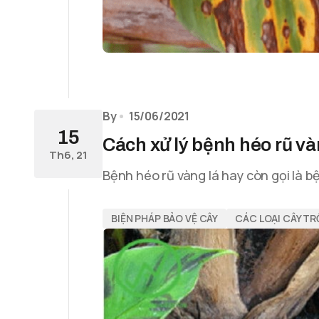
By
15/06/2021
15
Cách xử lý bệnh héo rũ và
Th6, 21
Bệnh héo rũ vàng lá hay còn gọi là
BIỆN PHÁP BẢO VỆ CÂY
CÁC LOẠI CÂY T