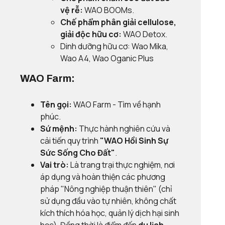
vệ rễ:
WAO BOOMs.
Chế phẩm phân giải cellulose,
giải độc hữu cơ:
WAO Detox.
Dinh dưỡng hữu cơ: Wao Mika,
Wao A4, Wao Oganic Plus
WAO Farm:
Tên gọi:
WAO Farm - Tìm về hạnh
phúc.
Sứ mệnh:
Thực hành nghiên cứu và
cải tiến quy trình
"WAO Hồi Sinh Sự
Sức Sống Cho Đất"
.
Vai trò:
Là trang trại thực nghiệm, nơi
áp dụng và hoàn thiện các phương
pháp "Nông nghiệp thuận thiên" (chỉ
sử dụng đầu vào tự nhiên, không chất
kích thích hóa học, quản lý dịch hại sinh