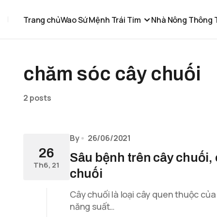
Trang chủ
Wao Sứ Mệnh Trái Tim
Nhà Nông Thông 
chăm sóc cây chuối
2 posts
By
26/06/2021
26
Sâu bệnh trên cây chuối, 
Th6, 21
chuối
Cây chuối là loại cây quen thuộc củ
năng suất…