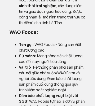
học). Đồng thời là điểm đến
du lịch
sinh thái trải nghiệm
, xây dựng niềm
tin và giáo dục người tiêu dùng. Được
công nhận là "mô hình trang trại hữu cơ
thí điểm" cho tỉnh Hà Tĩnh.
WAO Foods:
Tên gọi:
WAO Foods - Nông sản Việt
chất lượng cao.
Sứ mệnh:
Mang nông sản chất lượng
cao đến tay người tiêu dùng.
Vai trò:
Hệ thống phân phối sản phẩm,
cầu nối giữa nhà vườn/WAO Farm và
người tiêu dùng. Đảm bảo chất lượng
sản phẩm cuối cùng thông qua quy
trình kiểm soát nghiêm ngặt.
Đảm bảo chất lượng vượt trội với
SGS:
WAO Foods tự hào là đơn vị phân