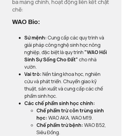
ba mảng chính, hoạt động liên kết chặt
chẽ:
WAO Bio:
Sứ mệnh:
Cung cấp các quy trình và
giải pháp công nghệ sinh học nông
nghiệp, đặc biệt là quy trình
"WAO Hồi
Sinh Sự Sống Cho Đất"
cho nhà
vườn.
Vai trò:
Nền tảng khoa học, nghiên
cứu và phát triển. Chuyển giao kỹ
thuật, sản xuất và cung cấp các chế
phẩm sinh học.
Các chế phẩm sinh học chính:
Chế phẩm trừ côn trùng sinh
học:
WAO AKA, WAO M19.
Chế phẩm trừ bệnh:
WAO B52,
Siêu Đồng.