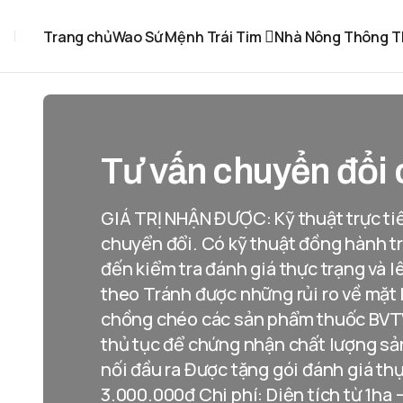
Trang chủ
Wao Sứ Mệnh Trái Tim
Nhà Nông Thông T
Tư vấn chuyển đổi 
GIÁ TRỊ NHẬN ĐƯỢC: Kỹ thuật trực tiế
chuyển đổi. Có kỹ thuật đồng hành tr
đến kiểm tra đánh giá thực trạng và 
theo Tránh được những rủi ro về mặt 
chồng chéo các sản phẩm thuốc BVTV
thủ tục để chứng nhận chất lượng sả
nối đầu ra Được tặng gói đánh giá thự
3.000.000đ Chi phí: Diện tích từ 1ha