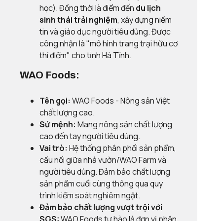
học). Đồng thời là điểm đến
du lịch
sinh thái trải nghiệm
, xây dựng niềm
tin và giáo dục người tiêu dùng. Được
công nhận là "mô hình trang trại hữu cơ
thí điểm" cho tỉnh Hà Tĩnh.
WAO Foods:
Tên gọi:
WAO Foods - Nông sản Việt
chất lượng cao.
Sứ mệnh:
Mang nông sản chất lượng
cao đến tay người tiêu dùng.
Vai trò:
Hệ thống phân phối sản phẩm,
cầu nối giữa nhà vườn/WAO Farm và
người tiêu dùng. Đảm bảo chất lượng
sản phẩm cuối cùng thông qua quy
trình kiểm soát nghiêm ngặt.
Đảm bảo chất lượng vượt trội với
SGS:
WAO Foods tự hào là đơn vị phân