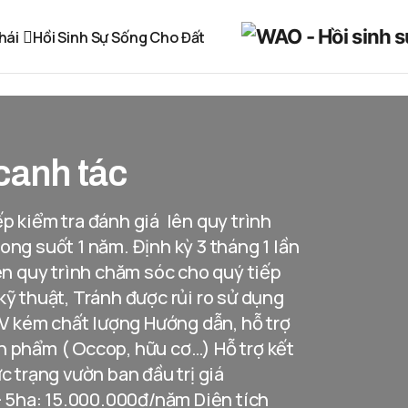
hái
Hồi Sinh Sự Sống Cho Đất
canh tác
p kiểm tra đánh giá lên quy trình
ong suốt 1 năm. Định kỳ 3 tháng 1 lần
lên quy trình chăm sóc cho quý tiếp
kỹ thuật, Tránh được rủi ro sử dụng
 kém chất lượng Hướng dẫn, hỗ trợ
n phẩm ( Occop, hữu cơ…) Hỗ trợ kết
c trạng vườn ban đầu trị giá
 – 5ha: 15.000.000đ/năm Diện tích