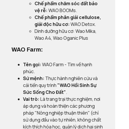
Chế phẩm chăm sóc đất bảo
vệ rễ:
WAO BOOMs.
Chế phẩm phân giải cellulose,
giải độc hữu cơ:
WAO Detox.
Dinh dưỡng hữu cơ: Wao Mika,
Wao A4, Wao Oganic Plus
WAO Farm:
Tên gọi:
WAO Farm - Tìm về hạnh
phúc.
Sứ mệnh:
Thực hành nghiên cứu và
cải tiến quy trình
"WAO Hồi Sinh Sự
Sức Sống Cho Đất"
.
Vai trò:
Là trang trại thực nghiệm, nơi
áp dụng và hoàn thiện các phương
pháp "Nông nghiệp thuận thiên" (chỉ
sử dụng đầu vào tự nhiên, không chất
kích thích hóa học, quản lý dịch hại sinh