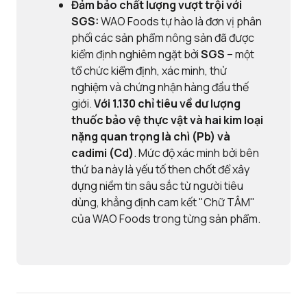
Đảm bảo chất lượng vượt trội với
SGS:
WAO Foods tự hào là đơn vị phân
phối các sản phẩm nông sản đã được
kiểm định nghiêm ngặt bởi
SGS
– một
tổ chức kiểm định, xác minh, thử
nghiệm và chứng nhận hàng đầu thế
giới.
Với
1.130 chỉ tiêu về dư lượng
thuốc bảo vệ thực vật và
hai kim loại
nặng quan trọng là chì (Pb) và
cadimi (Cd)
. Mức độ xác minh bởi bên
thứ ba này là yếu tố then chốt để xây
dựng niềm tin sâu sắc từ người tiêu
dùng, khẳng định cam kết "Chữ TÂM"
của WAO Foods trong từng sản phẩm.