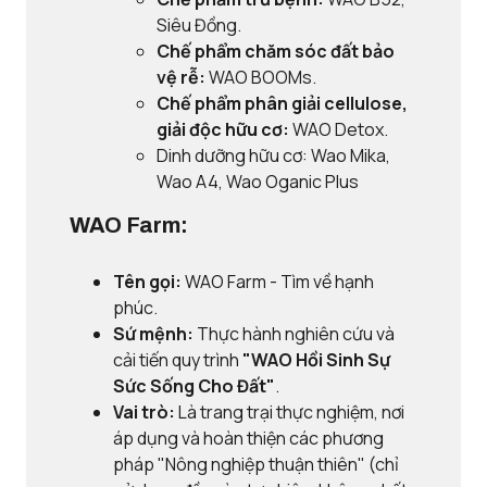
Siêu Đồng.
Chế phẩm chăm sóc đất bảo
vệ rễ:
WAO BOOMs.
Chế phẩm phân giải cellulose,
giải độc hữu cơ:
WAO Detox.
Dinh dưỡng hữu cơ: Wao Mika,
Wao A4, Wao Oganic Plus
WAO Farm:
Tên gọi:
WAO Farm - Tìm về hạnh
phúc.
Sứ mệnh:
Thực hành nghiên cứu và
cải tiến quy trình
"WAO Hồi Sinh Sự
Sức Sống Cho Đất"
.
Vai trò:
Là trang trại thực nghiệm, nơi
áp dụng và hoàn thiện các phương
pháp "Nông nghiệp thuận thiên" (chỉ