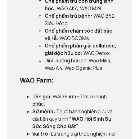
Chế phẩm trừ côn trùng sinh
học:
WAO AKA, WAO M19.
Chế phẩm trừ bệnh:
WAO B52,
Siêu Đồng.
Chế phẩm chăm sóc đất bảo
vệ rễ:
WAO BOOMs.
Chế phẩm phân giải cellulose,
giải độc hữu cơ:
WAO Detox.
Dinh dưỡng hữu cơ: Wao Mika,
Wao A4, Wao Oganic Plus
WAO Farm:
Tên gọi:
WAO Farm - Tìm về hạnh
phúc.
Sứ mệnh:
Thực hành nghiên cứu và
cải tiến quy trình
"WAO Hồi Sinh Sự
Sức Sống Cho Đất"
.
Vai trò:
Là trang trại thực nghiệm, nơi