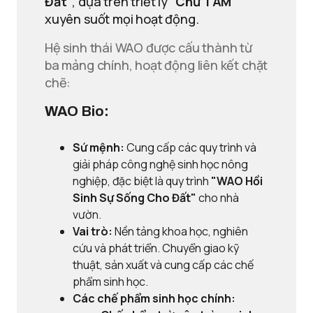
Đất"
, dựa trên triết lý
"Chữ TÂM"
xuyên suốt mọi hoạt động.
Hệ sinh thái WAO được cấu thành từ
ba mảng chính, hoạt động liên kết chặt
chẽ:
WAO Bio:
Sứ mệnh:
Cung cấp các quy trình và
giải pháp công nghệ sinh học nông
nghiệp, đặc biệt là quy trình
"WAO Hồi
Sinh Sự Sống Cho Đất"
cho nhà
vườn.
Vai trò:
Nền tảng khoa học, nghiên
cứu và phát triển. Chuyển giao kỹ
thuật, sản xuất và cung cấp các chế
phẩm sinh học.
Các chế phẩm sinh học chính: