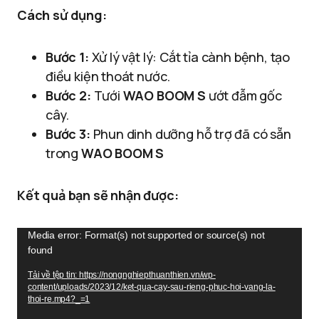
Cách sử dụng:
Bước 1:
Xử lý vật lý: Cắt tỉa cành bệnh, tạo
điều kiện thoát nước.
Bước 2:
Tưới
WAO BOOM S
ướt đẫm gốc
cây.
Bước 3:
Phun dinh dưỡng hỗ trợ đã có sẵn
trong
WAO BOOM S
Kết quả bạn sẽ nhận được:
Trình
Media error: Format(s) not supported or source(s) not
found
chơi
Video
Tải về tệp tin: https://nongnghiepthuanthien.vn/wp-
content/uploads/2023/12/ket-qua-cay-sau-rieng-phuc-hoi-vang-la-
thoi-re.mp4?_=1