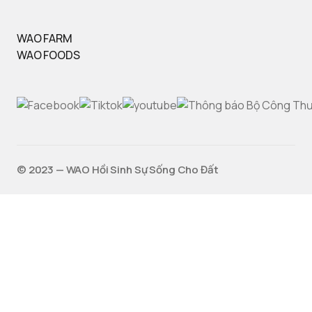
WAO FARM
WAO FOODS
©️ 2023 — WAO Hồi Sinh Sự Sống Cho Đất