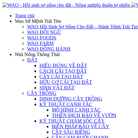
Trang chủ
Wao Sứ Mệnh Trái Tim
WAO Hồi Sinh Sự Sống Cho Đất – Hành Trình Trái Ti
WAO ĐỘI NGŨ
WAO FOODS
WAO FARM
WAO ĐỒNG HÀNH
Nhà Nông Thông Thái
ĐẤT
HIỂU ĐÚNG VỀ ĐẤT
CÁCH CẢI TẠO ĐẤT
CÂY CẢI TẠO ĐẤT
HỮU CƠ CẢI TẠO ĐẤT
SINH VẬT ĐẤT
CÂY TRỒNG
DINH DƯỠNG CÂY TRỒNG
KỸ THUẬT CANH TÁC
MÔ HÌNH CANH TÁC
THIÊN ĐỊCH BẢO VỆ VƯỜN
KỸ THUẬT CHĂM SÓC CÂY
BIỆN PHÁP BẢO VỆ CÂY
CÂY SẦU RIÊNG
CÂY CAM-BƯỞI-CHANH