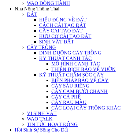
WAO ĐỒNG HÀNH
Nhà Nông Thông Thái
ĐẤT
HIỂU ĐÚNG VỀ ĐẤT
CÁCH CẢI TẠO ĐẤT
CÂY CẢI TẠO ĐẤT
HỮU CƠ CẢI TẠO ĐẤT
SINH VẬT ĐẤT
CÂY TRỒNG
DINH DƯỠNG CÂY TRỒNG
KỸ THUẬT CANH TÁC
MÔ HÌNH CANH TÁC
THIÊN ĐỊCH BẢO VỆ VƯỜN
KỸ THUẬT CHĂM SÓC CÂY
BIỆN PHÁP BẢO VỆ CÂY
CÂY SẦU RIÊNG
CÂY CAM-BƯỞI-CHANH
CÂY CÀ PHÊ
CÂY RAU MÀU
CÁC LOẠI CÂY TRỒNG KHÁC
VI SINH VẬT
WAO TALK
TIN TỨC HOẠT ĐỘNG
Hồi Sinh Sự Sống Cho Đất