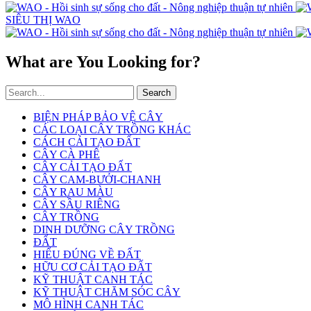
SIÊU THỊ WAO
What are You Looking for?
Search
BIỆN PHÁP BẢO VỆ CÂY
CÁC LOẠI CÂY TRỒNG KHÁC
CÁCH CẢI TẠO ĐẤT
CÂY CÀ PHÊ
CÂY CẢI TẠO ĐẤT
CÂY CAM-BƯỞI-CHANH
CÂY RAU MÀU
CÂY SẦU RIÊNG
CÂY TRỒNG
DINH DƯỠNG CÂY TRỒNG
ĐẤT
HIỂU ĐÚNG VỀ ĐẤT
HỮU CƠ CẢI TẠO ĐẤT
KỸ THUẬT CANH TÁC
KỸ THUẬT CHĂM SÓC CÂY
MÔ HÌNH CANH TÁC