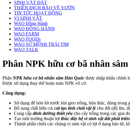
SINH VẬT ĐẤT
THIÊN ĐỊCH BẢO VỆ VƯỜN
TIN TỨC HOẠT ĐỘNG
VI SINH VẬT
WAO Đồng Hành
WAO ĐỒNG HÀNH
WAO FARM
WAO FOODs
WAO SỨ MỆNH TRÁI TIM
WAO TALK
Phân NPK hữu cơ bã nhân sâm
Phân
NPK hữu cơ bã nhân sâm Hàn Quốc
được nhập khẩu chính h
Được sử dụng thay thế hoàn toàn NPK vô cơ.
Công dụng:
Sử dụng để bón lót trước khi gieo trồng, bón thúc, dùng trong g
Bổ sung chất hữu cơ
,
cải tạo tính chất vật lý
cho đất (độ ẩm, độ
Cung cấp
dinh dưỡng thiết yếu
cho cây trồng trong các giai đo
Tạo môi trường thuận lợi
thúc đẩy hệ vi sinh vật đất phát triển
Thành phần chứa các chủng vi sinh vật có lợi ở dạng bào tử, khi