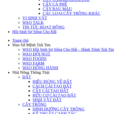
CÂY CÀ PHÊ
CÂY RAU MÀU
CÁC LOẠI CÂY TRỒNG KHÁC
VI SINH VẬT
WAO TALK
TIN TỨC HOẠT ĐỘNG
Hồi Sinh Sự Sống Cho Đất
Trang chủ
Wao Sứ Mệnh Trái Tim
WAO Hồi Sinh Sự Sống Cho Đất – Hành Trình Trái Ti
WAO ĐỘI NGŨ
WAO FOODS
WAO FARM
WAO ĐỒNG HÀNH
Nhà Nông Thông Thái
ĐẤT
HIỂU ĐÚNG VỀ ĐẤT
CÁCH CẢI TẠO ĐẤT
CÂY CẢI TẠO ĐẤT
HỮU CƠ CẢI TẠO ĐẤT
SINH VẬT ĐẤT
CÂY TRỒNG
DINH DƯỠNG CÂY TRỒNG
KỸ THUẬT CANH TÁC