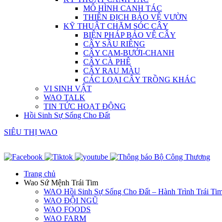
MÔ HÌNH CANH TÁC
THIÊN ĐỊCH BẢO VỆ VƯỜN
KỸ THUẬT CHĂM SÓC CÂY
BIỆN PHÁP BẢO VỆ CÂY
CÂY SẦU RIÊNG
CÂY CAM-BƯỞI-CHANH
CÂY CÀ PHÊ
CÂY RAU MÀU
CÁC LOẠI CÂY TRỒNG KHÁC
VI SINH VẬT
WAO TALK
TIN TỨC HOẠT ĐỘNG
Hồi Sinh Sự Sống Cho Đất
SIÊU THỊ WAO
Trang chủ
Wao Sứ Mệnh Trái Tim
WAO Hồi Sinh Sự Sống Cho Đất – Hành Trình Trái Ti
WAO ĐỘI NGŨ
WAO FOODS
WAO FARM