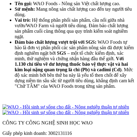
Tên gọi:
WAO Foods - Nông sản Việt chất lượng cao.
Sứ mệnh:
Mang nông sản chất lượng cao đến tay người tiêu
dùng.
Vai trò:
Hệ thống phân phối sản phẩm, cầu nối giữa nhà
vườn/WAO Farm và người tiêu dùng. Đảm bảo chất lượng
sản phẩm cuối cùng thông qua quy trình kiểm soát nghiêm
ngặt.
Đảm bảo chất lượng vượt trội với SGS:
WAO Foods tự
hào là đơn vị phân phối các sản phẩm nông sản đã được kiểm
định nghiêm ngặt bởi
SGS
– một tổ chức kiểm định, xác
minh, thử nghiệm và chứng nhận hàng đầu thế giới.
Với
1.130 chỉ tiêu về dư lượng thuốc bảo vệ thực vật và
hai
kim loại nặng quan trọng là chì (Pb) và cadimi (Cd)
. Mức
độ xác minh bởi bên thứ ba này là yếu tố then chốt để xây
dựng niềm tin sâu sắc từ người tiêu dùng, khẳng định cam kết
"Chữ TÂM" của WAO Foods trong từng sản phẩm.
CÔNG TY CÔNG NGHỆ SINH HỌC WAO
Giấy phép kinh doanh: 3002131116