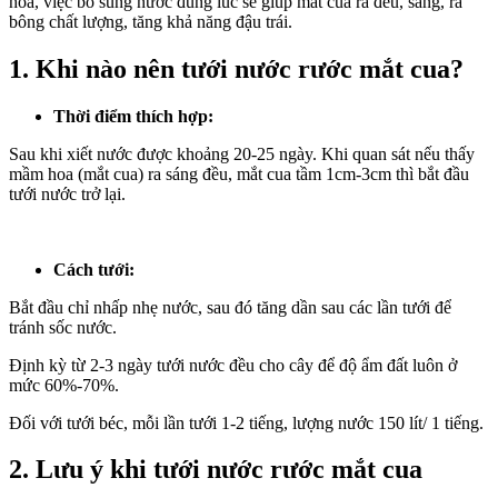
hoa, việc bổ sung nước đúng lúc sẽ giúp mắt cua ra đều, sáng, ra
bông chất lượng, tăng khả năng đậu trái.
1. Khi nào nên tưới nước rước mắt cua?
Thời điểm thích hợp:
Sau khi xiết nước được khoảng 20-25 ngày. Khi quan sát nếu thấy
mầm hoa (mắt cua) ra sáng đều, mắt cua tầm 1cm-3cm thì bắt đầu
tưới nước trở lại.
Cách tưới:
Bắt đầu chỉ nhấp nhẹ nước, sau đó tăng dần sau các lần tưới để
tránh sốc nước.
Định kỳ từ 2-3 ngày tưới nước đều cho cây để độ ẩm đất luôn ở
mức 60%-70%.
Đối với tưới béc, mỗi lần tưới 1-2 tiếng, lượng nước 150 lít/ 1 tiếng.
2. Lưu ý khi tưới nước rước mắt cua