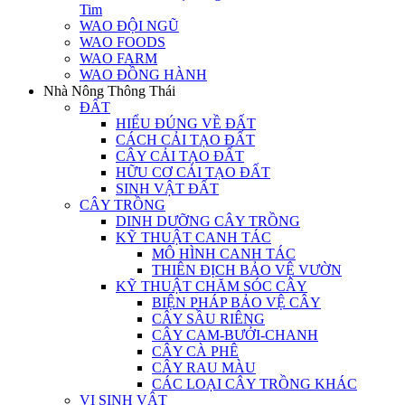
Tim
WAO ĐỘI NGŨ
WAO FOODS
WAO FARM
WAO ĐỒNG HÀNH
Nhà Nông Thông Thái
ĐẤT
HIỂU ĐÚNG VỀ ĐẤT
CÁCH CẢI TẠO ĐẤT
CÂY CẢI TẠO ĐẤT
HỮU CƠ CẢI TẠO ĐẤT
SINH VẬT ĐẤT
CÂY TRỒNG
DINH DƯỠNG CÂY TRỒNG
KỸ THUẬT CANH TÁC
MÔ HÌNH CANH TÁC
THIÊN ĐỊCH BẢO VỆ VƯỜN
KỸ THUẬT CHĂM SÓC CÂY
BIỆN PHÁP BẢO VỆ CÂY
CÂY SẦU RIÊNG
CÂY CAM-BƯỞI-CHANH
CÂY CÀ PHÊ
CÂY RAU MÀU
CÁC LOẠI CÂY TRỒNG KHÁC
VI SINH VẬT