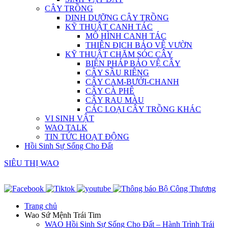
CÂY TRỒNG
DINH DƯỠNG CÂY TRỒNG
KỸ THUẬT CANH TÁC
MÔ HÌNH CANH TÁC
THIÊN ĐỊCH BẢO VỆ VƯỜN
KỸ THUẬT CHĂM SÓC CÂY
BIỆN PHÁP BẢO VỆ CÂY
CÂY SẦU RIÊNG
CÂY CAM-BƯỞI-CHANH
CÂY CÀ PHÊ
CÂY RAU MÀU
CÁC LOẠI CÂY TRỒNG KHÁC
VI SINH VẬT
WAO TALK
TIN TỨC HOẠT ĐỘNG
Hồi Sinh Sự Sống Cho Đất
SIÊU THỊ WAO
Trang chủ
Wao Sứ Mệnh Trái Tim
WAO Hồi Sinh Sự Sống Cho Đất – Hành Trình Trái