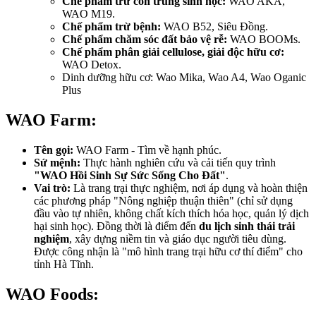
Chế phẩm trừ côn trùng sinh học:
WAO AKA,
WAO M19.
Chế phẩm trừ bệnh:
WAO B52, Siêu Đồng.
Chế phẩm chăm sóc đất bảo vệ rễ:
WAO BOOMs.
Chế phẩm phân giải cellulose, giải độc hữu cơ:
WAO Detox.
Dinh dưỡng hữu cơ: Wao Mika, Wao A4, Wao Oganic
Plus
WAO Farm:
Tên gọi:
WAO Farm - Tìm về hạnh phúc.
Sứ mệnh:
Thực hành nghiên cứu và cải tiến quy trình
"WAO Hồi Sinh Sự Sức Sống Cho Đất"
.
Vai trò:
Là trang trại thực nghiệm, nơi áp dụng và hoàn thiện
các phương pháp "Nông nghiệp thuận thiên" (chỉ sử dụng
đầu vào tự nhiên, không chất kích thích hóa học, quản lý dịch
hại sinh học). Đồng thời là điểm đến
du lịch sinh thái trải
nghiệm
, xây dựng niềm tin và giáo dục người tiêu dùng.
Được công nhận là "mô hình trang trại hữu cơ thí điểm" cho
tỉnh Hà Tĩnh.
WAO Foods: