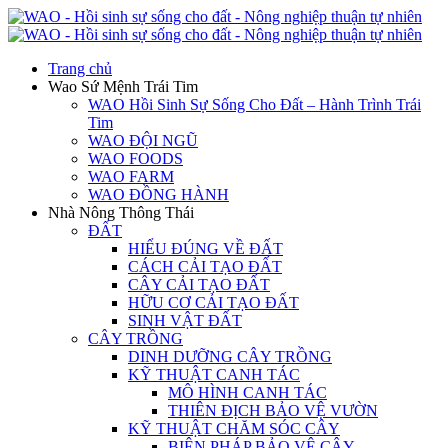
Trang chủ
Wao Sứ Mệnh Trái Tim
WAO Hồi Sinh Sự Sống Cho Đất – Hành Trình Trái
Tim
WAO ĐỘI NGŨ
WAO FOODS
WAO FARM
WAO ĐỒNG HÀNH
Nhà Nông Thông Thái
ĐẤT
HIỂU ĐÚNG VỀ ĐẤT
CÁCH CẢI TẠO ĐẤT
CÂY CẢI TẠO ĐẤT
HỮU CƠ CẢI TẠO ĐẤT
SINH VẬT ĐẤT
CÂY TRỒNG
DINH DƯỠNG CÂY TRỒNG
KỸ THUẬT CANH TÁC
MÔ HÌNH CANH TÁC
THIÊN ĐỊCH BẢO VỆ VƯỜN
KỸ THUẬT CHĂM SÓC CÂY
BIỆN PHÁP BẢO VỆ CÂY