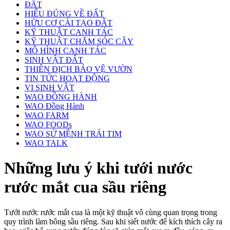
ĐẤT
HIỂU ĐÚNG VỀ ĐẤT
HỮU CƠ CẢI TẠO ĐẤT
KỸ THUẬT CANH TÁC
KỸ THUẬT CHĂM SÓC CÂY
MÔ HÌNH CANH TÁC
SINH VẬT ĐẤT
THIÊN ĐỊCH BẢO VỆ VƯỜN
TIN TỨC HOẠT ĐỘNG
VI SINH VẬT
WAO ĐỒNG HÀNH
WAO Đồng Hành
WAO FARM
WAO FOODs
WAO SỨ MỆNH TRÁI TIM
WAO TALK
Những lưu ý khi tưới nước
rước mắt cua sầu riêng
Tưới nước rước mắt cua là một kỹ thuật vô cùng quan trọng trong
quy trình làm bông sầu riêng. Sau khi siết nước để kích thích cây ra