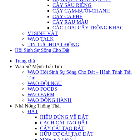
CÂY SẦU RIÊNG
CÂY CAM-BƯỞI-CHANH
CÂY CÀ PHÊ
CÂY RAU MÀU
CÁC LOẠI CÂY TRỒNG KHÁC
VI SINH VẬT
WAO TALK
TIN TỨC HOẠT ĐỘNG
Hồi Sinh Sự Sống Cho Đất
Trang chủ
Wao Sứ Mệnh Trái Tim
WAO Hồi Sinh Sự Sống Cho Đất – Hành Trình Trái
Tim
WAO ĐỘI NGŨ
WAO FOODS
WAO FARM
WAO ĐỒNG HÀNH
Nhà Nông Thông Thái
ĐẤT
HIỂU ĐÚNG VỀ ĐẤT
CÁCH CẢI TẠO ĐẤT
CÂY CẢI TẠO ĐẤT
HỮU CƠ CẢI TẠO ĐẤT
SINH VẬT ĐẤT