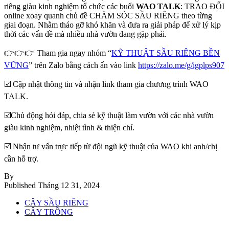
riêng giàu kinh nghiệm tổ chức các buổi
WAO TALK
: TRAO ĐỔI
online xoay quanh chủ đề CHĂM SÓC SẦU RIÊNG theo từng
giai đoạn. Nhằm tháo gỡ khó khăn và đưa ra giải pháp để xử lý kịp
thời các vấn đề mà nhiều nhà vườn đang gặp phải.
👉👉👉 Tham gia ngay nhóm “
KỸ THUẬT SẦU RIÊNG BỀN
VỮNG
” trên Zalo bằng cách ấn vào link
https://zalo.me/g/igplps907
☑️ Cập nhật thông tin và nhận link tham gia chương trình WAO
TALK.
☑️Chủ động hỏi đáp, chia sẻ kỹ thuật làm vườn với các nhà vườn
giàu kinh nghiệm, nhiệt tình & thiện chí.
☑️ Nhận tư vấn trực tiếp từ đội ngũ kỹ thuật của WAO khi anh/chị
cần hỗ trợ.
By
Published
Tháng 12 31, 2024
CÂY SẦU RIÊNG
CÂY TRỒNG