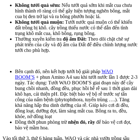
Không tưới quá sớm:
Nếu tưới quá sớm khi mắt cua chưa
hình thành rõ ràng có thể gây hiện tượng nghẽn bông, mắt
cua bị đen trở lại và ra bông phướn hoặc lá.
Không tưới quá muộn:
Tưới nước quá muộn có thể khiến
đất trồng bị khô. cây trồng thiếu nước có thể dẫn đến tình
trạng khô mắt cua, khô bông, rụng bông.
Thường xuyên kiểm tra
độ ẩm Đất:
Theo dõi chặt chẽ sự
phát triển của cây và độ ẩm của Đất để điều chỉnh lượng nước
tưới cho phù hợp.
Bên cạnh đó, nên kết hợp tưới bộ giải pháp
WAO
BOOM’S
+ phun Amino A4 sau khi tưới nước lần 1 được 2-3
ngày. Tác dụng: Tưới WAO BOOM’S giai đoạn này để cây
bung chồi nhanh, đồng đều, phục hồi hễ rễ sau 1 thời gian dài
khô hạn, cải thiện pH. Đặc biệt bảo vệ bộ rễ trước sự tấn
công của nấm bệnh (phytophthora, tuyến trùng ….). Tăng
khả năng hấp thu dinh dưỡng của rễ. Giúp kéo cơi đi đều,
đồng loạt, dưỡng đọt, làm sáng mắt cua. Bông ra to, đều,
khỏe, nở đồng loạt
Đồng thời phun phòng trừ
nhện đỏ, rầy
để bảo vệ cơi đọt,
bảo vệ mầm hoa.
Vào tối thứ 3, thứ 6 hàng tuần, WAO và các nhà vườn trồng sầu