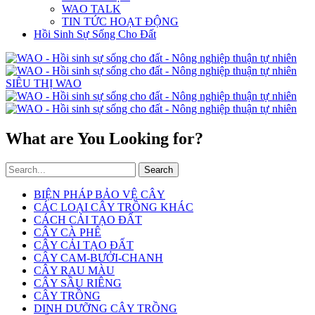
WAO TALK
TIN TỨC HOẠT ĐỘNG
Hồi Sinh Sự Sống Cho Đất
SIÊU THỊ WAO
What are You Looking for?
Search
BIỆN PHÁP BẢO VỆ CÂY
CÁC LOẠI CÂY TRỒNG KHÁC
CÁCH CẢI TẠO ĐẤT
CÂY CÀ PHÊ
CÂY CẢI TẠO ĐẤT
CÂY CAM-BƯỞI-CHANH
CÂY RAU MÀU
CÂY SẦU RIÊNG
CÂY TRỒNG
DINH DƯỠNG CÂY TRỒNG