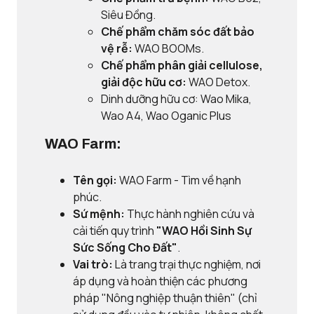
Siêu Đồng.
Chế phẩm chăm sóc đất bảo
vệ rễ:
WAO BOOMs.
Chế phẩm phân giải cellulose,
giải độc hữu cơ:
WAO Detox.
Dinh dưỡng hữu cơ: Wao Mika,
Wao A4, Wao Oganic Plus
WAO Farm:
Tên gọi:
WAO Farm - Tìm về hạnh
phúc.
Sứ mệnh:
Thực hành nghiên cứu và
cải tiến quy trình
"WAO Hồi Sinh Sự
Sức Sống Cho Đất"
.
Vai trò:
Là trang trại thực nghiệm, nơi
áp dụng và hoàn thiện các phương
pháp "Nông nghiệp thuận thiên" (chỉ