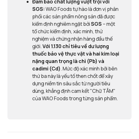
Đảm bảo chất lượng vượt trội với
SGS:
WAO Foods tự hào là đơn vị phân
phối các sản phẩm nông sản đã được
kiểm định nghiêm ngặt bởi
SGS
– một
tổ chức kiểm định, xác minh, thử
nghiệm và chứng nhận hàng đầu thế
giới.
Với
1.130 chỉ tiêu về dư lượng
thuốc bảo vệ thực vật và
hai kim loại
nặng quan trọng là chì (Pb) và
cadimi (Cd)
. Mức độ xác minh bởi bên
thứ ba này là yếu tố then chốt để xây
dựng niềm tin sâu sắc từ người tiêu
dùng, khẳng định cam kết "Chữ TÂM"
của WAO Foods trong từng sản phẩm.