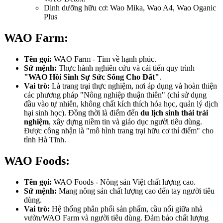
Dinh dưỡng hữu cơ: Wao Mika, Wao A4, Wao Oganic
Plus
WAO Farm:
Tên gọi:
WAO Farm - Tìm về hạnh phúc.
Sứ mệnh:
Thực hành nghiên cứu và cải tiến quy trình
"WAO Hồi Sinh Sự Sức Sống Cho Đất"
.
Vai trò:
Là trang trại thực nghiệm, nơi áp dụng và hoàn thiện
các phương pháp "Nông nghiệp thuận thiên" (chỉ sử dụng
đầu vào tự nhiên, không chất kích thích hóa học, quản lý dịch
hại sinh học). Đồng thời là điểm đến
du lịch sinh thái trải
nghiệm
, xây dựng niềm tin và giáo dục người tiêu dùng.
Được công nhận là "mô hình trang trại hữu cơ thí điểm" cho
tỉnh Hà Tĩnh.
WAO Foods:
Tên gọi:
WAO Foods - Nông sản Việt chất lượng cao.
Sứ mệnh:
Mang nông sản chất lượng cao đến tay người tiêu
dùng.
Vai trò:
Hệ thống phân phối sản phẩm, cầu nối giữa nhà
vườn/WAO Farm và người tiêu dùng. Đảm bảo chất lượng