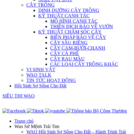
CÂY TRỒNG
DINH DƯỠNG CÂY TRỒNG
KỸ THUẬT CANH TÁC
MÔ HÌNH CANH TÁC
THIÊN ĐỊCH BẢO VỆ VƯỜN
KỸ THUẬT CHĂM SÓC CÂY
BIỆN PHÁP BẢO VỆ CÂY
CÂY SẦU RIÊNG
CÂY CAM-BƯỞI-CHANH
CÂY CÀ PHÊ
CÂY RAU MÀU
CÁC LOẠI CÂY TRỒNG KHÁC
VI SINH VẬT
WAO TALK
TIN TỨC HOẠT ĐỘNG
Hồi Sinh Sự Sống Cho Đất
SIÊU THỊ WAO
Trang chủ
Wao Sứ Mệnh Trái Tim
WAO Hồi Sinh Sự Sống Cho Đất – Hành Trình Trái