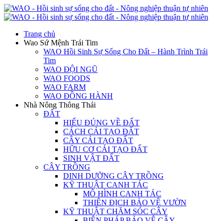
Trang chủ
Wao Sứ Mệnh Trái Tim
WAO Hồi Sinh Sự Sống Cho Đất – Hành Trình Trái
Tim
WAO ĐỘI NGŨ
WAO FOODS
WAO FARM
WAO ĐỒNG HÀNH
Nhà Nông Thông Thái
ĐẤT
HIỂU ĐÚNG VỀ ĐẤT
CÁCH CẢI TẠO ĐẤT
CÂY CẢI TẠO ĐẤT
HỮU CƠ CẢI TẠO ĐẤT
SINH VẬT ĐẤT
CÂY TRỒNG
DINH DƯỠNG CÂY TRỒNG
KỸ THUẬT CANH TÁC
MÔ HÌNH CANH TÁC
THIÊN ĐỊCH BẢO VỆ VƯỜN
KỸ THUẬT CHĂM SÓC CÂY
BIỆN PHÁP BẢO VỆ CÂY