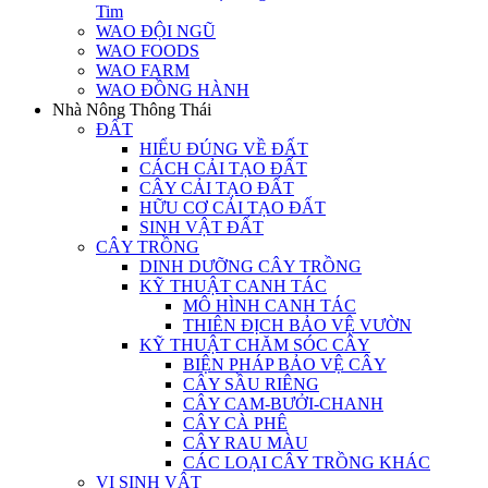
Tim
WAO ĐỘI NGŨ
WAO FOODS
WAO FARM
WAO ĐỒNG HÀNH
Nhà Nông Thông Thái
ĐẤT
HIỂU ĐÚNG VỀ ĐẤT
CÁCH CẢI TẠO ĐẤT
CÂY CẢI TẠO ĐẤT
HỮU CƠ CẢI TẠO ĐẤT
SINH VẬT ĐẤT
CÂY TRỒNG
DINH DƯỠNG CÂY TRỒNG
KỸ THUẬT CANH TÁC
MÔ HÌNH CANH TÁC
THIÊN ĐỊCH BẢO VỆ VƯỜN
KỸ THUẬT CHĂM SÓC CÂY
BIỆN PHÁP BẢO VỆ CÂY
CÂY SẦU RIÊNG
CÂY CAM-BƯỞI-CHANH
CÂY CÀ PHÊ
CÂY RAU MÀU
CÁC LOẠI CÂY TRỒNG KHÁC
VI SINH VẬT