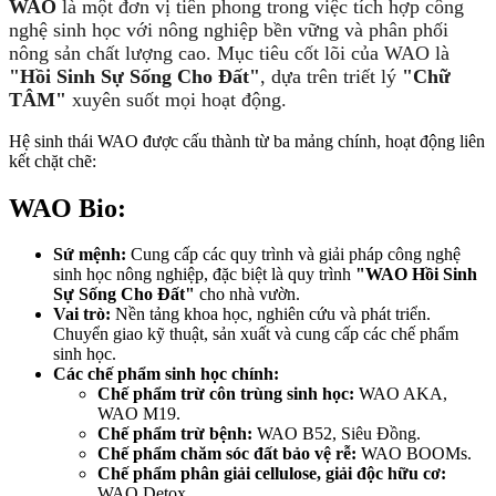
WAO
là một đơn vị tiên phong trong việc tích hợp công
nghệ sinh học với nông nghiệp bền vững và phân phối
nông sản chất lượng cao. Mục tiêu cốt lõi của WAO là
"Hồi Sinh Sự Sống Cho Đất"
, dựa trên triết lý
"Chữ
TÂM"
xuyên suốt mọi hoạt động.
Hệ sinh thái WAO được cấu thành từ ba mảng chính, hoạt động liên
kết chặt chẽ:
WAO Bio:
Sứ mệnh:
Cung cấp các quy trình và giải pháp công nghệ
sinh học nông nghiệp, đặc biệt là quy trình
"WAO Hồi Sinh
Sự Sống Cho Đất"
cho nhà vườn.
Vai trò:
Nền tảng khoa học, nghiên cứu và phát triển.
Chuyển giao kỹ thuật, sản xuất và cung cấp các chế phẩm
sinh học.
Các chế phẩm sinh học chính:
Chế phẩm trừ côn trùng sinh học:
WAO AKA,
WAO M19.
Chế phẩm trừ bệnh:
WAO B52, Siêu Đồng.
Chế phẩm chăm sóc đất bảo vệ rễ:
WAO BOOMs.
Chế phẩm phân giải cellulose, giải độc hữu cơ:
WAO Detox.