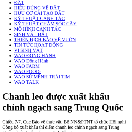
ĐẤT
HIỂU ĐÚNG VỀ ĐẤT
HỮU CƠ CẢI TẠO ĐẤT
KỸ THUẬT CANH TÁC
KỸ THUẬT CHĂM SÓC CÂY
MÔ HÌNH CANH TÁC
SINH VẬT ĐẤT
THIÊN ĐỊCH BẢO VỆ VƯỜN
TIN TỨC HOẠT ĐỘNG
VI SINH VẬT
WAO ĐỒNG HÀNH
WAO Đồng Hành
WAO FARM
WAO FOODs
WAO SỨ MỆNH TRÁI TIM
WAO TALK
Chanh leo được xuất khẩu
chính ngạch sang Trung Quốc
Chiều 7/7, Cục Bảo vệ thực vật, Bộ NN&PTNT tổ chức Hội nghị
Công bố xuất khẩu thí điểm chanh leo chính ngạch sang Trung