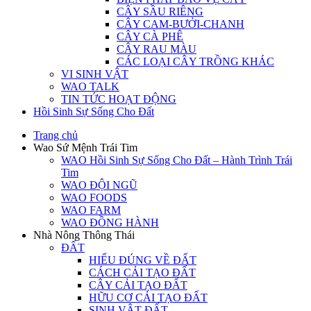
CÂY SẦU RIÊNG
CÂY CAM-BƯỞI-CHANH
CÂY CÀ PHÊ
CÂY RAU MÀU
CÁC LOẠI CÂY TRỒNG KHÁC
VI SINH VẬT
WAO TALK
TIN TỨC HOẠT ĐỘNG
Hồi Sinh Sự Sống Cho Đất
Trang chủ
Wao Sứ Mệnh Trái Tim
WAO Hồi Sinh Sự Sống Cho Đất – Hành Trình Trái
Tim
WAO ĐỘI NGŨ
WAO FOODS
WAO FARM
WAO ĐỒNG HÀNH
Nhà Nông Thông Thái
ĐẤT
HIỂU ĐÚNG VỀ ĐẤT
CÁCH CẢI TẠO ĐẤT
CÂY CẢI TẠO ĐẤT
HỮU CƠ CẢI TẠO ĐẤT
SINH VẬT ĐẤT