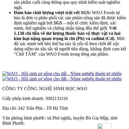
sản phẩm cuối cùng thông qua quy trình kiểm soát nghiêm
ngặt.
Đảm bảo chất lượng vượt trội với SGS:
WAO Foods tự
hào là đơn vị phân phối các sản phẩm nông sản đã được kiểm
định nghiêm ngặt bởi
SGS
– một tổ chức kiểm định, xác
minh, thử nghiệm và chứng nhận hàng đầu thế giới.
Với
1.130 chỉ tiêu về dư lượng thuốc bảo vệ thực vật và
hai
kim loại nặng quan trọng là chì (Pb) và cadimi (Cd)
. Mức
độ xác minh bởi bên thứ ba này là yếu tố then chốt để xây
dựng niềm tin sâu sắc từ người tiêu dùng, khẳng định cam kết
"Chữ TÂM" của WAO Foods trong từng sản phẩm.
CÔNG TY CÔNG NGHỆ SINH HỌC WAO
Giấy phép kinh doanh: 3002131116
Địa chỉ: 342 Trần Phú - TP Hà Tĩnh
Văn phòng bình phước: xã Phú nghĩa, huyện Bù Gia Mập, tỉnh
Bình Phước.