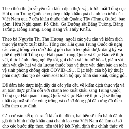
Theo thỏa thuận về yêu cầu kiểm dịch thực vật, trước mắt Tổng cục
Hải quan Trung Quốc cho phép nhập khẩu quả chanh leo tươi của
Việt Nam qua 7 cửa khẩu thuộc tỉnh Quảng Tây (Trung Quốc), bao
gồm: Hữu Nghị quan, Pò Chài, Ga Đường sắt Bằng Tường, Bằng
Tường, Đông Hưng, Long Bang và Thủy Khẩu.
Theo bà Nguyễn Thị Thu Hương, ngoài các yêu cầu về kiểm dịch
thực vật trước xuất khẩu, Tổng cục Hải quan Trung Quốc đề nghị
các vùng trồng và cơ sở đóng gói chanh leo phải được đăng ký và
phê duyệt bởi Tổng cục Hải quan Trung Quốc và Cục Bảo vệ thực
vật, thực hành nông nghiệp tốt, ghi chép và lưu trữ hồ sơ, giám sát
sinh vật gây hại và dư lượng thuốc bảo vệ thực vật, đảm bảo an toàn
vệ sinh phòng chống dịch COVID-19… Đặc biệt, cán bộ kỹ thuật
phải được đào tạo để kiểm soát toàn bộ quy trình sản xuất, đóng gói.
Để đảm bảo thực hiện đầy đủ các yêu cầu về kiểm dịch thực vật và
an toàn thực phẩm đối với chanh leo xuất khẩu sang Trung Quốc,
Tổng cục Hải quan Trung Quốc và Cục Bảo vệ thực vật sẽ thống
nhất cấp mã số các vùng trồng và cơ sở đóng gói đáp ứng đủ điều
kiện theo quy định.
Căn cứ vào kết quả xuất khẩu thí điểm, hai bên sẽ tiến hành đánh
giá tình hình nhập khẩu quả chanh leo của Việt Nam để làm cơ sở
cho các bước tiếp theo, tiến tới ký kết Nghị định thư chính thức về