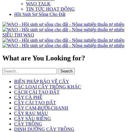
WAO TALK
TIN TỨC HOẠT ĐỘNG
Hồi Sinh Sự Sống Cho Đất
SIÊU THỊ WAO
What are You Looking for?
Search
BIỆN PHÁP BẢO VỆ CÂY
CÁC LOẠI CÂY TRỒNG KHÁC
CÁCH CẢI TẠO ĐẤT
CÂY CÀ PHÊ
CÂY CẢI TẠO ĐẤT
CÂY CAM-BƯỞI-CHANH
CÂY RAU MÀU
CÂY SẦU RIÊNG
CÂY TRỒNG
DINH DƯỠNG CÂY TRỒNG