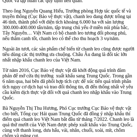
Quốc và tập huấn các quy định liên quan.
Theo ông Nguyễn Quang Hiếu, Trưởng phòng Hợp tác quốc tế và
truyền thông (Cục Bảo vệ thực vật), chanh leo đang được trồng tại
46 tỉnh, thành phố với diện tích khoảng 6.000 ha với sản lượng
300.000-400.000 tấn/năm, tập trung chủ yếu ở miền núi phía bắc,
Tây Nguyên… Việt Nam có bộ chanh leo tương đối phong phú,
nếu thâm canh tốt, chanh leo có thể cho thu hoạch 3 vụ/năm.
Ngoài ăn tươi, các sản phẩm chế biến từ chanh leo cũng được người
tiêu dùng các thị trường ưa chuộng. Châu Âu đang là đối tác lớn
nhất nhập khẩu chanh leo của Việt Nam.
Từ năm 2016, Cục Bảo vệ thực vật đã khởi động quá trình đàm
phán để mở cửa thị trường xuất khẩu sang Trung Quốc. Trong gần
6 năm qua, hai bên đã phối hợp tích cực để xúc tiến quá trình phân
tích nguy cơ dịch hại và trao đổi thông tin, đi đến thống nhất về yêu
cầu kiểm dịch thực vật đối với quả chanh leo nhập khẩu vào Trung
Quốc.
Bà Nguyễn Thị Thu Hương, Phó Cục trưởng Cục Bảo vệ thực vật
cho biết, Tổng cục Hải quan Trung Quốc đã đồng ý nhập khẩu thí
điểm quả chanh leo Việt Nam bắt đầu từ tháng 7/2022. Chanh leo là
quả thứ mười của Việt Nam được phép xuất khẩu vào Trung Quốc,
cùng với thanh long, dưa hấu, vải, nhãn, chuối, xoài, mít, chôm
chôm và măng cụt.