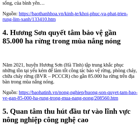
sống, của bình yên…
Nguồn:
https://baothanhhoa.vn/kinh-te/khoi-phuc-va-phat-trien-
rung-lim-xanh/133410.htm
4. Hương Sơn quyết tâm bảo vệ gần
85.000 ha rừng trong mùa nắng nóng
Năm 2021, huyện Hương Sơn (Hà Tĩnh) tập trung khắc phục
những tồn tại yếu kém để làm tốt công tác bảo vệ rừng, phòng cháy,
chữa cháy rừng (BVR – PCCCR) cho gần 85.000 ha rừng trên địa
bàn trong mùa nắng nóng.
Nguồn:
https://baohatinh.vn/nong-nghiep/huong-son-quyet-tam-bao-
ve-gan-85-000-ha-rung-trong-mua-nang-nong/208560.htm
5. Quan tâm thu hút đầu tư vào lĩnh vực
nông nghiệp công nghệ cao