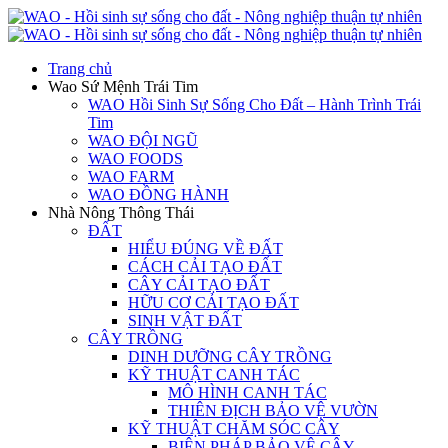
Trang chủ
Wao Sứ Mệnh Trái Tim
WAO Hồi Sinh Sự Sống Cho Đất – Hành Trình Trái
Tim
WAO ĐỘI NGŨ
WAO FOODS
WAO FARM
WAO ĐỒNG HÀNH
Nhà Nông Thông Thái
ĐẤT
HIỂU ĐÚNG VỀ ĐẤT
CÁCH CẢI TẠO ĐẤT
CÂY CẢI TẠO ĐẤT
HỮU CƠ CẢI TẠO ĐẤT
SINH VẬT ĐẤT
CÂY TRỒNG
DINH DƯỠNG CÂY TRỒNG
KỸ THUẬT CANH TÁC
MÔ HÌNH CANH TÁC
THIÊN ĐỊCH BẢO VỆ VƯỜN
KỸ THUẬT CHĂM SÓC CÂY
BIỆN PHÁP BẢO VỆ CÂY