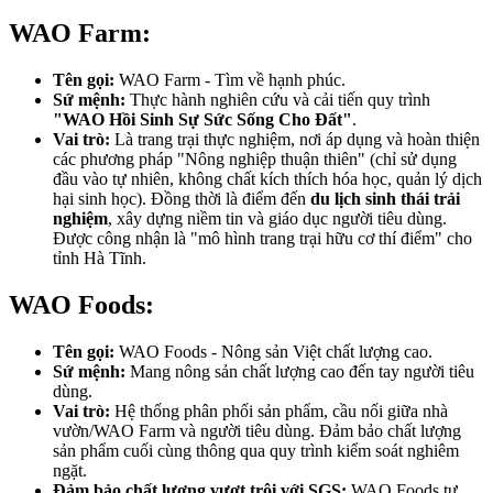
WAO Farm:
Tên gọi:
WAO Farm - Tìm về hạnh phúc.
Sứ mệnh:
Thực hành nghiên cứu và cải tiến quy trình
"WAO Hồi Sinh Sự Sức Sống Cho Đất"
.
Vai trò:
Là trang trại thực nghiệm, nơi áp dụng và hoàn thiện
các phương pháp "Nông nghiệp thuận thiên" (chỉ sử dụng
đầu vào tự nhiên, không chất kích thích hóa học, quản lý dịch
hại sinh học). Đồng thời là điểm đến
du lịch sinh thái trải
nghiệm
, xây dựng niềm tin và giáo dục người tiêu dùng.
Được công nhận là "mô hình trang trại hữu cơ thí điểm" cho
tỉnh Hà Tĩnh.
WAO Foods:
Tên gọi:
WAO Foods - Nông sản Việt chất lượng cao.
Sứ mệnh:
Mang nông sản chất lượng cao đến tay người tiêu
dùng.
Vai trò:
Hệ thống phân phối sản phẩm, cầu nối giữa nhà
vườn/WAO Farm và người tiêu dùng. Đảm bảo chất lượng
sản phẩm cuối cùng thông qua quy trình kiểm soát nghiêm
ngặt.
Đảm bảo chất lượng vượt trội với SGS:
WAO Foods tự