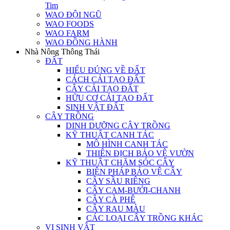
Tim
WAO ĐỘI NGŨ
WAO FOODS
WAO FARM
WAO ĐỒNG HÀNH
Nhà Nông Thông Thái
ĐẤT
HIỂU ĐÚNG VỀ ĐẤT
CÁCH CẢI TẠO ĐẤT
CÂY CẢI TẠO ĐẤT
HỮU CƠ CẢI TẠO ĐẤT
SINH VẬT ĐẤT
CÂY TRỒNG
DINH DƯỠNG CÂY TRỒNG
KỸ THUẬT CANH TÁC
MÔ HÌNH CANH TÁC
THIÊN ĐỊCH BẢO VỆ VƯỜN
KỸ THUẬT CHĂM SÓC CÂY
BIỆN PHÁP BẢO VỆ CÂY
CÂY SẦU RIÊNG
CÂY CAM-BƯỞI-CHANH
CÂY CÀ PHÊ
CÂY RAU MÀU
CÁC LOẠI CÂY TRỒNG KHÁC
VI SINH VẬT