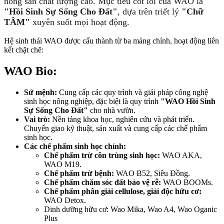
nông sản chất lượng cao. Mục tiêu cốt lõi của WAO là
"Hồi Sinh Sự Sống Cho Đất"
, dựa trên triết lý
"Chữ
TÂM"
xuyên suốt mọi hoạt động.
Hệ sinh thái WAO được cấu thành từ ba mảng chính, hoạt động liên
kết chặt chẽ:
WAO Bio:
Sứ mệnh:
Cung cấp các quy trình và giải pháp công nghệ
sinh học nông nghiệp, đặc biệt là quy trình
"WAO Hồi Sinh
Sự Sống Cho Đất"
cho nhà vườn.
Vai trò:
Nền tảng khoa học, nghiên cứu và phát triển.
Chuyển giao kỹ thuật, sản xuất và cung cấp các chế phẩm
sinh học.
Các chế phẩm sinh học chính:
Chế phẩm trừ côn trùng sinh học:
WAO AKA,
WAO M19.
Chế phẩm trừ bệnh:
WAO B52, Siêu Đồng.
Chế phẩm chăm sóc đất bảo vệ rễ:
WAO BOOMs.
Chế phẩm phân giải cellulose, giải độc hữu cơ:
WAO Detox.
Dinh dưỡng hữu cơ: Wao Mika, Wao A4, Wao Oganic
Plus