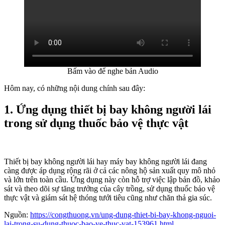
Bấm vào để nghe bản Audio
Hôm nay, có những nội dung chính sau đây:
1. Ứng dụng thiết bị bay không người lái
trong sử dụng thuốc bảo vệ thực vật
Thiết bị bay không người lái hay máy bay không người lái đang
càng được áp dụng rộng rãi ở cả các nông hộ sản xuất quy mô nhỏ
và lớn trên toàn cầu. Ứng dụng này còn hỗ trợ việc lập bản đồ, khảo
sát và theo dõi sự tăng trưởng của cây trồng, sử dụng thuốc bảo vệ
thực vật và giám sát hệ thóng tưới tiêu cũng như chăn thả gia súc.
Nguồn:
https://congthuong.vn/ung-dung-thiet-bi-bay-khong-nguoi-
lai-trong-su-dung-thuoc-bao-ve-thuc-vat-153961.html