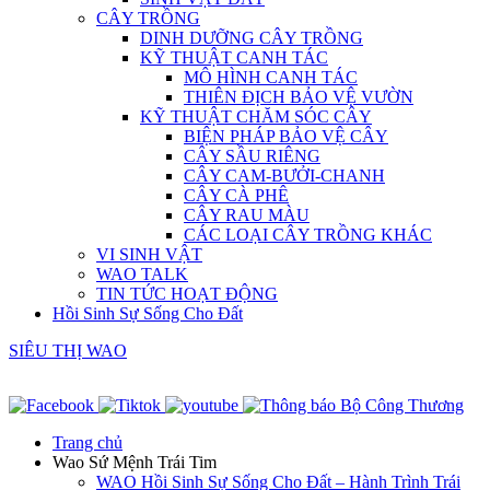
CÂY TRỒNG
DINH DƯỠNG CÂY TRỒNG
KỸ THUẬT CANH TÁC
MÔ HÌNH CANH TÁC
THIÊN ĐỊCH BẢO VỆ VƯỜN
KỸ THUẬT CHĂM SÓC CÂY
BIỆN PHÁP BẢO VỆ CÂY
CÂY SẦU RIÊNG
CÂY CAM-BƯỞI-CHANH
CÂY CÀ PHÊ
CÂY RAU MÀU
CÁC LOẠI CÂY TRỒNG KHÁC
VI SINH VẬT
WAO TALK
TIN TỨC HOẠT ĐỘNG
Hồi Sinh Sự Sống Cho Đất
SIÊU THỊ WAO
Trang chủ
Wao Sứ Mệnh Trái Tim
WAO Hồi Sinh Sự Sống Cho Đất – Hành Trình Trái