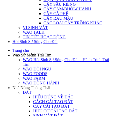
CÂY SẦU RIÊNG
CÂY CAM-BƯỞI-CHANH
CÂY CÀ PHÊ
CÂY RAU MÀU
CÁC LOẠI CÂY TRỒNG KHÁC
VI SINH VẬT
WAO TALK
TIN TỨC HOẠT ĐỘNG
Hồi Sinh Sự Sống Cho Đất
Trang chủ
Wao Sứ Mệnh Trái Tim
WAO Hồi Sinh Sự Sống Cho Đất – Hành Trình Trái
Tim
WAO ĐỘI NGŨ
WAO FOODS
WAO FARM
WAO ĐỒNG HÀNH
Nhà Nông Thông Thái
ĐẤT
HIỂU ĐÚNG VỀ ĐẤT
CÁCH CẢI TẠO ĐẤT
CÂY CẢI TẠO ĐẤT
HỮU CƠ CẢI TẠO ĐẤT
SINH VẬT ĐẤT