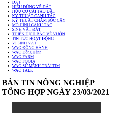
ĐẤT
HIỂU ĐÚNG VỀ ĐẤT
HỮU CƠ CẢI TẠO ĐẤT
KỸ THUẬT CANH TÁC
KỸ THUẬT CHĂM SÓC CÂY
MÔ HÌNH CANH TÁC
SINH VẬT ĐẤT
THIÊN ĐỊCH BẢO VỆ VƯỜN
TIN TỨC HOẠT ĐỘNG
VI SINH VẬT
WAO ĐỒNG HÀNH
WAO Đồng Hành
WAO FARM
WAO FOODs
WAO SỨ MỆNH TRÁI TIM
WAO TALK
BẢN TIN NÔNG NGHIỆP
TỔNG HỢP NGÀY 23/03/2021