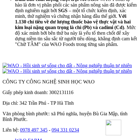
hào là đơn vị phân phối các sản phẩm nông sản đã được kiểm
định nghiêm ngặt bởi
SGS
– một tổ chức kiểm định, xác
minh, thử nghiệm và chứng nhận hàng đầu thế giới.
Với
1.130 chỉ tiêu về dư lượng thuốc bảo vệ thực vật và
hai
kim loại nặng quan trọng là chì (Pb) và cadimi (Cd)
. Mức
độ xác minh bởi bên thứ ba này là yếu tố then chốt để xây
dựng niềm tin sâu sắc từ người tiêu dùng, khẳng định cam kết
"Chữ TÂM" của WAO Foods trong từng sản phẩm.
CÔNG TY CÔNG NGHỆ SINH HỌC WAO
Giấy phép kinh doanh: 3002131116
Địa chỉ: 342 Trần Phú - TP Hà Tĩnh
Văn phòng bình phước: xã Phú nghĩa, huyện Bù Gia Mập, tỉnh
Bình Phước.
Liên hệ:
0978 497 345
-
094 331 0234