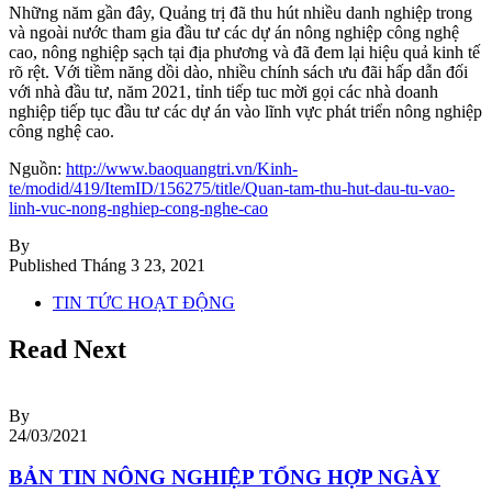
Những năm gần đây, Quảng trị đã thu hút nhiều danh nghiệp trong
và ngoài nước tham gia đầu tư các dự án nông nghiệp công nghệ
cao, nông nghiệp sạch tại địa phương và đã đem lại hiệu quả kinh tế
rõ rệt. Với tiềm năng dồi dào, nhiều chính sách ưu đãi hấp dẫn đối
với nhà đầu tư, năm 2021, tỉnh tiếp tuc mời gọi các nhà doanh
nghiệp tiếp tục đầu tư các dự án vào lĩnh vực phát triển nông nghiệp
công nghệ cao.
Nguồn:
http://www.baoquangtri.vn/Kinh-
te/modid/419/ItemID/156275/title/Quan-tam-thu-hut-dau-tu-vao-
linh-vuc-nong-nghiep-cong-nghe-cao
By
Published
Tháng 3 23, 2021
TIN TỨC HOẠT ĐỘNG
Read Next
By
24/03/2021
BẢN TIN NÔNG NGHIỆP TỔNG HỢP NGÀY