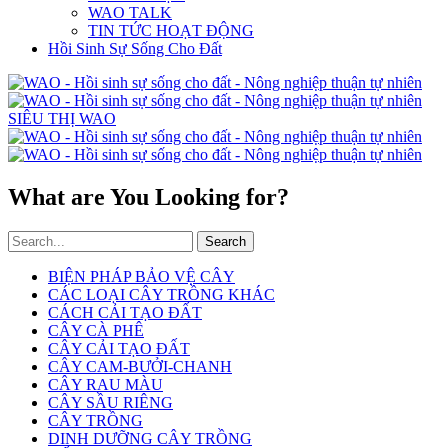
WAO TALK
TIN TỨC HOẠT ĐỘNG
Hồi Sinh Sự Sống Cho Đất
SIÊU THỊ WAO
What are You Looking for?
Search
BIỆN PHÁP BẢO VỆ CÂY
CÁC LOẠI CÂY TRỒNG KHÁC
CÁCH CẢI TẠO ĐẤT
CÂY CÀ PHÊ
CÂY CẢI TẠO ĐẤT
CÂY CAM-BƯỞI-CHANH
CÂY RAU MÀU
CÂY SẦU RIÊNG
CÂY TRỒNG
DINH DƯỠNG CÂY TRỒNG