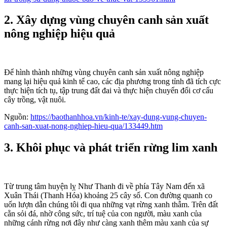
2. Xây dựng vùng chuyên canh sản xuất
nông nghiệp hiệu quả
Để hình thành những vùng chuyên canh sản xuất nông nghiệp
mang lại hiệu quả kinh tế cao, các địa phương trong tỉnh đã tích cực
thực hiện tích tụ, tập trung đất đai và thực hiện chuyển đổi cơ cấu
cây trồng, vật nuôi.
Nguồn:
https://baothanhhoa.vn/kinh-te/xay-dung-vung-chuyen-
canh-san-xuat-nong-nghiep-hieu-qua/133449.htm
3. Khôi phục và phát triển rừng lim xanh
Từ trung tâm huyện lỵ Như Thanh đi về phía Tây Nam đến xã
Xuân Thái (Thanh Hóa) khoảng 25 cây số. Con đường quanh co
uốn lượn dẫn chúng tôi đi qua những vạt rừng xanh thẫm. Trên đất
cằn sỏi đá, nhờ công sức, trí tuệ của con người, màu xanh của
những cánh rừng nơi đây như càng xanh thêm màu xanh của sự