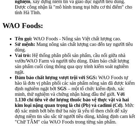
nghiệm
, xây dựng niềm tin và giáo dục người tiêu dùng.
Được công nhận là "mô hình trang trại hữu cơ thí điểm" cho
tỉnh Hà Tĩnh.
WAO Foods:
Tên gọi:
WAO Foods - Nông sản Việt chất lượng cao.
Sứ mệnh:
Mang nông sản chất lượng cao đến tay người tiêu
dùng.
Vai trò:
Hệ thống phân phối sản phẩm, cầu nối giữa nhà
vườn/WAO Farm và người tiêu dùng. Đảm bảo chất lượng
sản phẩm cuối cùng thông qua quy trình kiểm soát nghiêm
ngặt.
Đảm bảo chất lượng vượt trội với SGS:
WAO Foods tự
hào là đơn vị phân phối các sản phẩm nông sản đã được kiểm
định nghiêm ngặt bởi
SGS
– một tổ chức kiểm định, xác
minh, thử nghiệm và chứng nhận hàng đầu thế giới.
Với
1.130 chỉ tiêu về dư lượng thuốc bảo vệ thực vật và
hai
kim loại nặng quan trọng là chì (Pb) và cadimi (Cd)
. Mức
độ xác minh bởi bên thứ ba này là yếu tố then chốt để xây
dựng niềm tin sâu sắc từ người tiêu dùng, khẳng định cam kết
"Chữ TÂM" của WAO Foods trong từng sản phẩm.