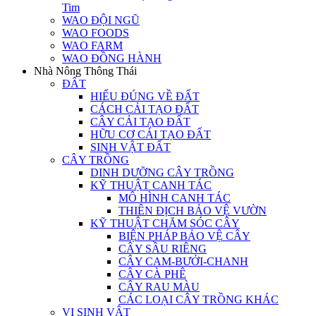
Tim
WAO ĐỘI NGŨ
WAO FOODS
WAO FARM
WAO ĐỒNG HÀNH
Nhà Nông Thông Thái
ĐẤT
HIỂU ĐÚNG VỀ ĐẤT
CÁCH CẢI TẠO ĐẤT
CÂY CẢI TẠO ĐẤT
HỮU CƠ CẢI TẠO ĐẤT
SINH VẬT ĐẤT
CÂY TRỒNG
DINH DƯỠNG CÂY TRỒNG
KỸ THUẬT CANH TÁC
MÔ HÌNH CANH TÁC
THIÊN ĐỊCH BẢO VỆ VƯỜN
KỸ THUẬT CHĂM SÓC CÂY
BIỆN PHÁP BẢO VỆ CÂY
CÂY SẦU RIÊNG
CÂY CAM-BƯỞI-CHANH
CÂY CÀ PHÊ
CÂY RAU MÀU
CÁC LOẠI CÂY TRỒNG KHÁC
VI SINH VẬT