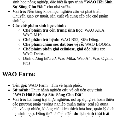
sinh học nông nghiệp, đặc biệt là quy trình
"WAO Hồi Sinh
Sự Sống Cho Đất"
cho nhà vườn.
Vai trò:
Nền tảng khoa học, nghiên cứu và phát triển.
Chuyển giao kỹ thuật, sản xuất và cung cấp các chế phẩm
sinh học.
Các chế phẩm sinh học chính:
Chế phẩm trừ côn trùng sinh học:
WAO AKA,
WAO M19.
Chế phẩm trừ bệnh:
WAO B52, Siêu Đồng.
Chế phẩm chăm sóc đất bảo vệ rễ:
WAO BOOMs.
Chế phẩm phân giải cellulose, giải độc hữu cơ:
WAO Detox.
Dinh dưỡng hữu cơ: Wao Mika, Wao A4, Wao Oganic
Plus
WAO Farm:
Tên gọi:
WAO Farm - Tìm về hạnh phúc.
Sứ mệnh:
Thực hành nghiên cứu và cải tiến quy trình
"WAO Hồi Sinh Sự Sức Sống Cho Đất"
.
Vai trò:
Là trang trại thực nghiệm, nơi áp dụng và hoàn thiện
các phương pháp "Nông nghiệp thuận thiên" (chỉ sử dụng
đầu vào tự nhiên, không chất kích thích hóa học, quản lý dịch
hại sinh học). Đồng thời là điểm đến
du lịch sinh thái trải