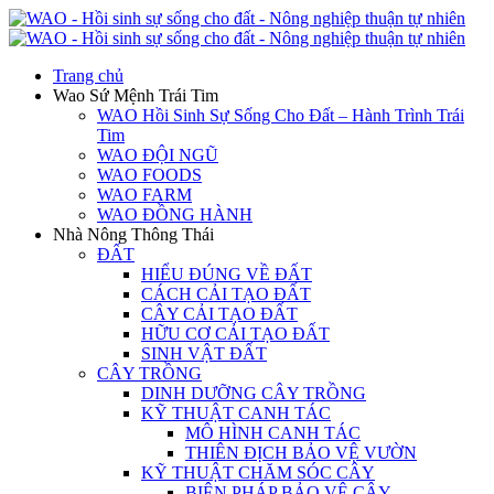
Trang chủ
Wao Sứ Mệnh Trái Tim
WAO Hồi Sinh Sự Sống Cho Đất – Hành Trình Trái
Tim
WAO ĐỘI NGŨ
WAO FOODS
WAO FARM
WAO ĐỒNG HÀNH
Nhà Nông Thông Thái
ĐẤT
HIỂU ĐÚNG VỀ ĐẤT
CÁCH CẢI TẠO ĐẤT
CÂY CẢI TẠO ĐẤT
HỮU CƠ CẢI TẠO ĐẤT
SINH VẬT ĐẤT
CÂY TRỒNG
DINH DƯỠNG CÂY TRỒNG
KỸ THUẬT CANH TÁC
MÔ HÌNH CANH TÁC
THIÊN ĐỊCH BẢO VỆ VƯỜN
KỸ THUẬT CHĂM SÓC CÂY
BIỆN PHÁP BẢO VỆ CÂY