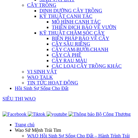
CÂY TRỒNG
DINH DƯỠNG CÂY TRỒNG
KỸ THUẬT CANH TÁC
MÔ HÌNH CANH TÁC
THIÊN ĐỊCH BẢO VỆ VƯỜN
KỸ THUẬT CHĂM SÓC CÂY
BIỆN PHÁP BẢO VỆ CÂY
CÂY SẦU RIÊNG
CÂY CAM-BƯỞI-CHANH
CÂY CÀ PHÊ
CÂY RAU MÀU
CÁC LOẠI CÂY TRỒNG KHÁC
VI SINH VẬT
WAO TALK
TIN TỨC HOẠT ĐỘNG
Hồi Sinh Sự Sống Cho Đất
SIÊU THỊ WAO
Trang chủ
Wao Sứ Mệnh Trái Tim
WAO Hồi Sinh Sự Sống Cho Đất – Hành Trình Trái