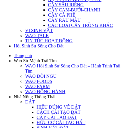
CÂY SẦU RIÊNG
CÂY CAM-BƯỞI-CHANH
CÂY CÀ PHÊ
CÂY RAU MÀU
CÁC LOẠI CÂY TRỒNG KHÁC
VI SINH VẬT
WAO TALK
TIN TỨC HOẠT ĐỘNG
Hồi Sinh Sự Sống Cho Đất
Trang chủ
Wao Sứ Mệnh Trái Tim
WAO Hồi Sinh Sự Sống Cho Đất – Hành Trình Trái
Tim
WAO ĐỘI NGŨ
WAO FOODS
WAO FARM
WAO ĐỒNG HÀNH
Nhà Nông Thông Thái
ĐẤT
HIỂU ĐÚNG VỀ ĐẤT
CÁCH CẢI TẠO ĐẤT
CÂY CẢI TẠO ĐẤT
HỮU CƠ CẢI TẠO ĐẤT
SINH VẬT ĐẤT