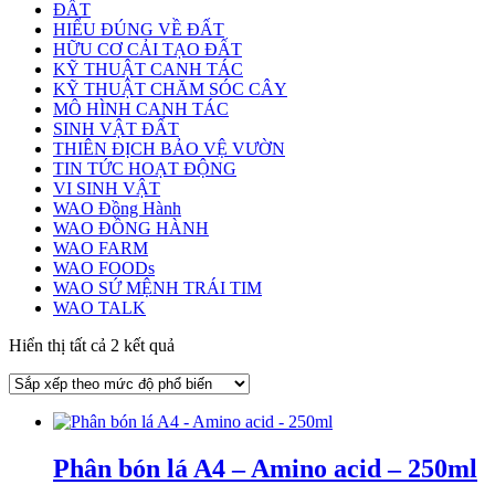
ĐẤT
HIỂU ĐÚNG VỀ ĐẤT
HỮU CƠ CẢI TẠO ĐẤT
KỸ THUẬT CANH TÁC
KỸ THUẬT CHĂM SÓC CÂY
MÔ HÌNH CANH TÁC
SINH VẬT ĐẤT
THIÊN ĐỊCH BẢO VỆ VƯỜN
TIN TỨC HOẠT ĐỘNG
VI SINH VẬT
WAO Đồng Hành
WAO ĐỒNG HÀNH
WAO FARM
WAO FOODs
WAO SỨ MỆNH TRÁI TIM
WAO TALK
Đã
Hiển thị tất cả 2 kết quả
sắp
xếp
theo
mức
độ
Phân bón lá A4 – Amino acid – 250ml
phổ
biến