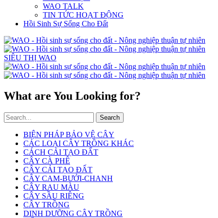
WAO TALK
TIN TỨC HOẠT ĐỘNG
Hồi Sinh Sự Sống Cho Đất
SIÊU THỊ WAO
What are You Looking for?
Search
BIỆN PHÁP BẢO VỆ CÂY
CÁC LOẠI CÂY TRỒNG KHÁC
CÁCH CẢI TẠO ĐẤT
CÂY CÀ PHÊ
CÂY CẢI TẠO ĐẤT
CÂY CAM-BƯỞI-CHANH
CÂY RAU MÀU
CÂY SẦU RIÊNG
CÂY TRỒNG
DINH DƯỠNG CÂY TRỒNG