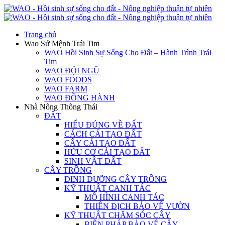
Trang chủ
Wao Sứ Mệnh Trái Tim
WAO Hồi Sinh Sự Sống Cho Đất – Hành Trình Trái
Tim
WAO ĐỘI NGŨ
WAO FOODS
WAO FARM
WAO ĐỒNG HÀNH
Nhà Nông Thông Thái
ĐẤT
HIỂU ĐÚNG VỀ ĐẤT
CÁCH CẢI TẠO ĐẤT
CÂY CẢI TẠO ĐẤT
HỮU CƠ CẢI TẠO ĐẤT
SINH VẬT ĐẤT
CÂY TRỒNG
DINH DƯỠNG CÂY TRỒNG
KỸ THUẬT CANH TÁC
MÔ HÌNH CANH TÁC
THIÊN ĐỊCH BẢO VỆ VƯỜN
KỸ THUẬT CHĂM SÓC CÂY
BIỆN PHÁP BẢO VỆ CÂY