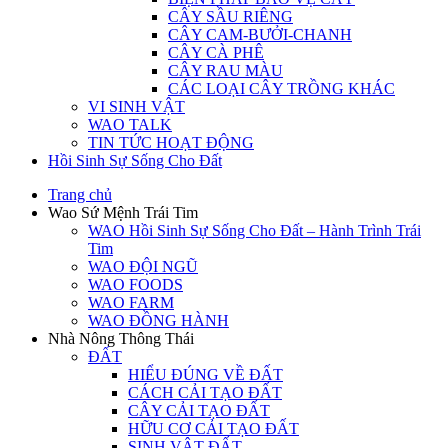
CÂY SẦU RIÊNG
CÂY CAM-BƯỞI-CHANH
CÂY CÀ PHÊ
CÂY RAU MÀU
CÁC LOẠI CÂY TRỒNG KHÁC
VI SINH VẬT
WAO TALK
TIN TỨC HOẠT ĐỘNG
Hồi Sinh Sự Sống Cho Đất
Trang chủ
Wao Sứ Mệnh Trái Tim
WAO Hồi Sinh Sự Sống Cho Đất – Hành Trình Trái
Tim
WAO ĐỘI NGŨ
WAO FOODS
WAO FARM
WAO ĐỒNG HÀNH
Nhà Nông Thông Thái
ĐẤT
HIỂU ĐÚNG VỀ ĐẤT
CÁCH CẢI TẠO ĐẤT
CÂY CẢI TẠO ĐẤT
HỮU CƠ CẢI TẠO ĐẤT
SINH VẬT ĐẤT