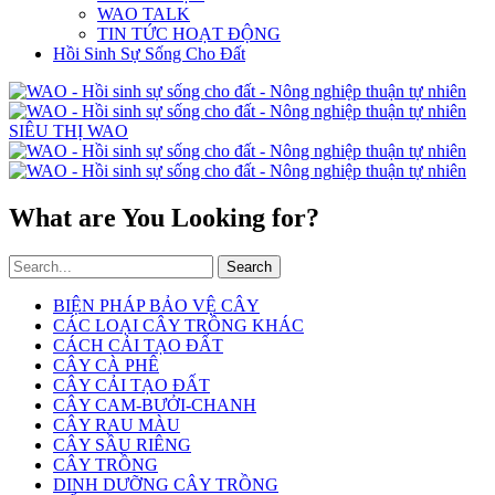
WAO TALK
TIN TỨC HOẠT ĐỘNG
Hồi Sinh Sự Sống Cho Đất
SIÊU THỊ WAO
What are You Looking for?
Search
BIỆN PHÁP BẢO VỆ CÂY
CÁC LOẠI CÂY TRỒNG KHÁC
CÁCH CẢI TẠO ĐẤT
CÂY CÀ PHÊ
CÂY CẢI TẠO ĐẤT
CÂY CAM-BƯỞI-CHANH
CÂY RAU MÀU
CÂY SẦU RIÊNG
CÂY TRỒNG
DINH DƯỠNG CÂY TRỒNG