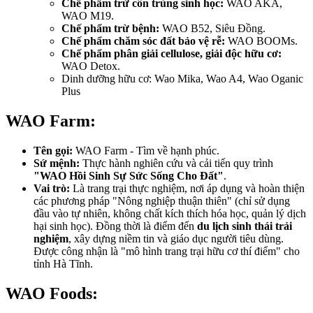
Chế phẩm trừ côn trùng sinh học:
WAO AKA,
WAO M19.
Chế phẩm trừ bệnh:
WAO B52, Siêu Đồng.
Chế phẩm chăm sóc đất bảo vệ rễ:
WAO BOOMs.
Chế phẩm phân giải cellulose, giải độc hữu cơ:
WAO Detox.
Dinh dưỡng hữu cơ: Wao Mika, Wao A4, Wao Oganic
Plus
WAO Farm:
Tên gọi:
WAO Farm - Tìm về hạnh phúc.
Sứ mệnh:
Thực hành nghiên cứu và cải tiến quy trình
"WAO Hồi Sinh Sự Sức Sống Cho Đất"
.
Vai trò:
Là trang trại thực nghiệm, nơi áp dụng và hoàn thiện
các phương pháp "Nông nghiệp thuận thiên" (chỉ sử dụng
đầu vào tự nhiên, không chất kích thích hóa học, quản lý dịch
hại sinh học). Đồng thời là điểm đến
du lịch sinh thái trải
nghiệm
, xây dựng niềm tin và giáo dục người tiêu dùng.
Được công nhận là "mô hình trang trại hữu cơ thí điểm" cho
tỉnh Hà Tĩnh.
WAO Foods: