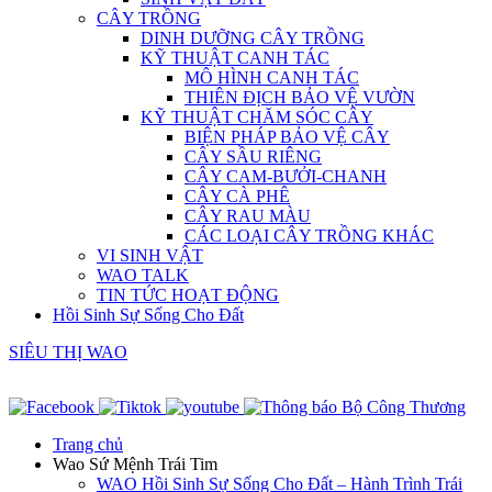
CÂY TRỒNG
DINH DƯỠNG CÂY TRỒNG
KỸ THUẬT CANH TÁC
MÔ HÌNH CANH TÁC
THIÊN ĐỊCH BẢO VỆ VƯỜN
KỸ THUẬT CHĂM SÓC CÂY
BIỆN PHÁP BẢO VỆ CÂY
CÂY SẦU RIÊNG
CÂY CAM-BƯỞI-CHANH
CÂY CÀ PHÊ
CÂY RAU MÀU
CÁC LOẠI CÂY TRỒNG KHÁC
VI SINH VẬT
WAO TALK
TIN TỨC HOẠT ĐỘNG
Hồi Sinh Sự Sống Cho Đất
SIÊU THỊ WAO
Trang chủ
Wao Sứ Mệnh Trái Tim
WAO Hồi Sinh Sự Sống Cho Đất – Hành Trình Trái