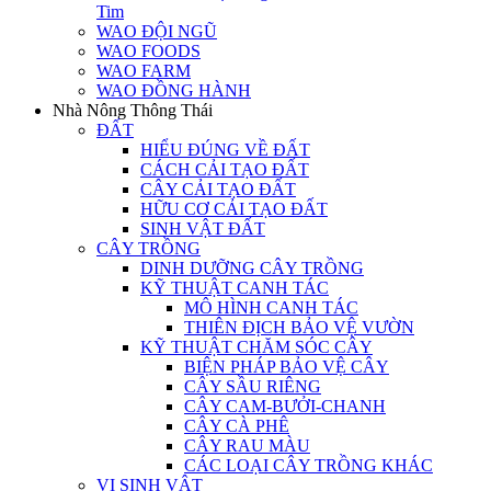
Tim
WAO ĐỘI NGŨ
WAO FOODS
WAO FARM
WAO ĐỒNG HÀNH
Nhà Nông Thông Thái
ĐẤT
HIỂU ĐÚNG VỀ ĐẤT
CÁCH CẢI TẠO ĐẤT
CÂY CẢI TẠO ĐẤT
HỮU CƠ CẢI TẠO ĐẤT
SINH VẬT ĐẤT
CÂY TRỒNG
DINH DƯỠNG CÂY TRỒNG
KỸ THUẬT CANH TÁC
MÔ HÌNH CANH TÁC
THIÊN ĐỊCH BẢO VỆ VƯỜN
KỸ THUẬT CHĂM SÓC CÂY
BIỆN PHÁP BẢO VỆ CÂY
CÂY SẦU RIÊNG
CÂY CAM-BƯỞI-CHANH
CÂY CÀ PHÊ
CÂY RAU MÀU
CÁC LOẠI CÂY TRỒNG KHÁC
VI SINH VẬT