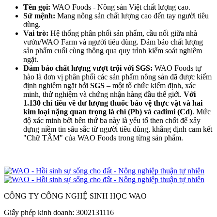
Tên gọi:
WAO Foods - Nông sản Việt chất lượng cao.
Sứ mệnh:
Mang nông sản chất lượng cao đến tay người tiêu
dùng.
Vai trò:
Hệ thống phân phối sản phẩm, cầu nối giữa nhà
vườn/WAO Farm và người tiêu dùng. Đảm bảo chất lượng
sản phẩm cuối cùng thông qua quy trình kiểm soát nghiêm
ngặt.
Đảm bảo chất lượng vượt trội với SGS:
WAO Foods tự
hào là đơn vị phân phối các sản phẩm nông sản đã được kiểm
định nghiêm ngặt bởi
SGS
– một tổ chức kiểm định, xác
minh, thử nghiệm và chứng nhận hàng đầu thế giới.
Với
1.130 chỉ tiêu về dư lượng thuốc bảo vệ thực vật và
hai
kim loại nặng quan trọng là chì (Pb) và cadimi (Cd)
. Mức
độ xác minh bởi bên thứ ba này là yếu tố then chốt để xây
dựng niềm tin sâu sắc từ người tiêu dùng, khẳng định cam kết
"Chữ TÂM" của WAO Foods trong từng sản phẩm.
CÔNG TY CÔNG NGHỆ SINH HỌC WAO
Giấy phép kinh doanh: 3002131116