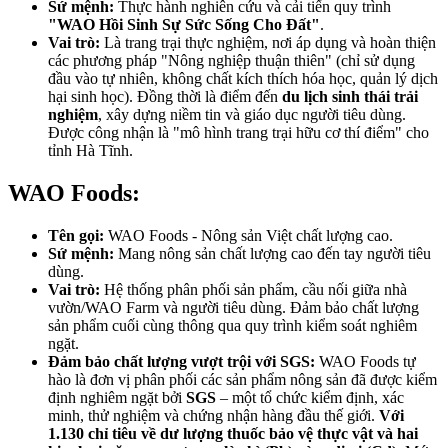
Sứ mệnh:
Thực hành nghiên cứu và cải tiến quy trình
"WAO Hồi Sinh Sự Sức Sống Cho Đất"
.
Vai trò:
Là trang trại thực nghiệm, nơi áp dụng và hoàn thiện
các phương pháp "Nông nghiệp thuận thiên" (chỉ sử dụng
đầu vào tự nhiên, không chất kích thích hóa học, quản lý dịch
hại sinh học). Đồng thời là điểm đến
du lịch sinh thái trải
nghiệm
, xây dựng niềm tin và giáo dục người tiêu dùng.
Được công nhận là "mô hình trang trại hữu cơ thí điểm" cho
tỉnh Hà Tĩnh.
WAO Foods:
Tên gọi:
WAO Foods - Nông sản Việt chất lượng cao.
Sứ mệnh:
Mang nông sản chất lượng cao đến tay người tiêu
dùng.
Vai trò:
Hệ thống phân phối sản phẩm, cầu nối giữa nhà
vườn/WAO Farm và người tiêu dùng. Đảm bảo chất lượng
sản phẩm cuối cùng thông qua quy trình kiểm soát nghiêm
ngặt.
Đảm bảo chất lượng vượt trội với SGS:
WAO Foods tự
hào là đơn vị phân phối các sản phẩm nông sản đã được kiểm
định nghiêm ngặt bởi
SGS
– một tổ chức kiểm định, xác
minh, thử nghiệm và chứng nhận hàng đầu thế giới.
Với
1.130 chỉ tiêu về dư lượng thuốc bảo vệ thực vật và
hai