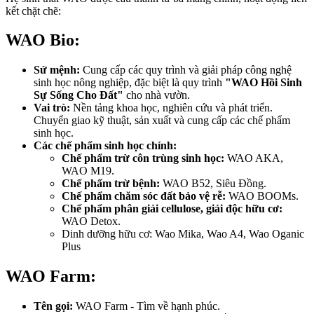
kết chặt chẽ:
WAO Bio:
Sứ mệnh:
Cung cấp các quy trình và giải pháp công nghệ
sinh học nông nghiệp, đặc biệt là quy trình
"WAO Hồi Sinh
Sự Sống Cho Đất"
cho nhà vườn.
Vai trò:
Nền tảng khoa học, nghiên cứu và phát triển.
Chuyển giao kỹ thuật, sản xuất và cung cấp các chế phẩm
sinh học.
Các chế phẩm sinh học chính:
Chế phẩm trừ côn trùng sinh học:
WAO AKA,
WAO M19.
Chế phẩm trừ bệnh:
WAO B52, Siêu Đồng.
Chế phẩm chăm sóc đất bảo vệ rễ:
WAO BOOMs.
Chế phẩm phân giải cellulose, giải độc hữu cơ:
WAO Detox.
Dinh dưỡng hữu cơ: Wao Mika, Wao A4, Wao Oganic
Plus
WAO Farm:
Tên gọi:
WAO Farm - Tìm về hạnh phúc.