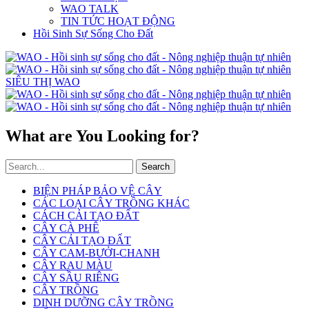
WAO TALK
TIN TỨC HOẠT ĐỘNG
Hồi Sinh Sự Sống Cho Đất
SIÊU THỊ WAO
What are You Looking for?
Search
BIỆN PHÁP BẢO VỆ CÂY
CÁC LOẠI CÂY TRỒNG KHÁC
CÁCH CẢI TẠO ĐẤT
CÂY CÀ PHÊ
CÂY CẢI TẠO ĐẤT
CÂY CAM-BƯỞI-CHANH
CÂY RAU MÀU
CÂY SẦU RIÊNG
CÂY TRỒNG
DINH DƯỠNG CÂY TRỒNG