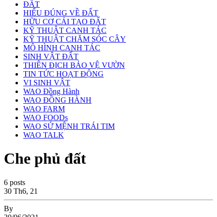
ĐẤT
HIỂU ĐÚNG VỀ ĐẤT
HỮU CƠ CẢI TẠO ĐẤT
KỸ THUẬT CANH TÁC
KỸ THUẬT CHĂM SÓC CÂY
MÔ HÌNH CANH TÁC
SINH VẬT ĐẤT
THIÊN ĐỊCH BẢO VỆ VƯỜN
TIN TỨC HOẠT ĐỘNG
VI SINH VẬT
WAO Đồng Hành
WAO ĐỒNG HÀNH
WAO FARM
WAO FOODs
WAO SỨ MỆNH TRÁI TIM
WAO TALK
Che phủ đất
6 posts
30
Th6, 21
By