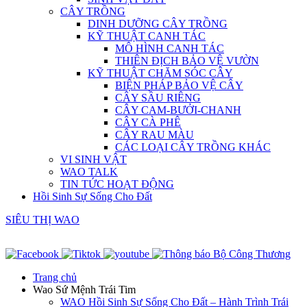
CÂY TRỒNG
DINH DƯỠNG CÂY TRỒNG
KỸ THUẬT CANH TÁC
MÔ HÌNH CANH TÁC
THIÊN ĐỊCH BẢO VỆ VƯỜN
KỸ THUẬT CHĂM SÓC CÂY
BIỆN PHÁP BẢO VỆ CÂY
CÂY SẦU RIÊNG
CÂY CAM-BƯỞI-CHANH
CÂY CÀ PHÊ
CÂY RAU MÀU
CÁC LOẠI CÂY TRỒNG KHÁC
VI SINH VẬT
WAO TALK
TIN TỨC HOẠT ĐỘNG
Hồi Sinh Sự Sống Cho Đất
SIÊU THỊ WAO
Trang chủ
Wao Sứ Mệnh Trái Tim
WAO Hồi Sinh Sự Sống Cho Đất – Hành Trình Trái