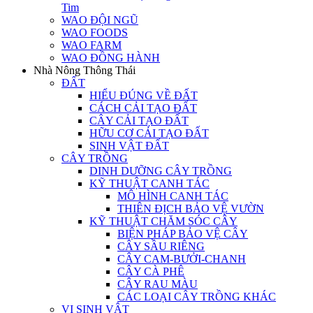
Tim
WAO ĐỘI NGŨ
WAO FOODS
WAO FARM
WAO ĐỒNG HÀNH
Nhà Nông Thông Thái
ĐẤT
HIỂU ĐÚNG VỀ ĐẤT
CÁCH CẢI TẠO ĐẤT
CÂY CẢI TẠO ĐẤT
HỮU CƠ CẢI TẠO ĐẤT
SINH VẬT ĐẤT
CÂY TRỒNG
DINH DƯỠNG CÂY TRỒNG
KỸ THUẬT CANH TÁC
MÔ HÌNH CANH TÁC
THIÊN ĐỊCH BẢO VỆ VƯỜN
KỸ THUẬT CHĂM SÓC CÂY
BIỆN PHÁP BẢO VỆ CÂY
CÂY SẦU RIÊNG
CÂY CAM-BƯỞI-CHANH
CÂY CÀ PHÊ
CÂY RAU MÀU
CÁC LOẠI CÂY TRỒNG KHÁC
VI SINH VẬT