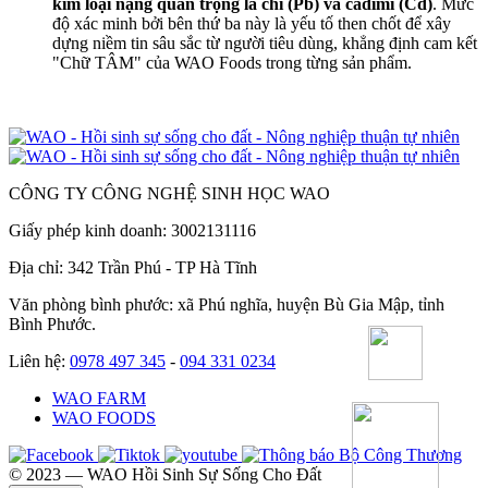
kim loại nặng quan trọng là chì (Pb) và cadimi (Cd)
. Mức
độ xác minh bởi bên thứ ba này là yếu tố then chốt để xây
dựng niềm tin sâu sắc từ người tiêu dùng, khẳng định cam kết
"Chữ TÂM" của WAO Foods trong từng sản phẩm.
CÔNG TY CÔNG NGHỆ SINH HỌC WAO
Giấy phép kinh doanh: 3002131116
Địa chỉ: 342 Trần Phú - TP Hà Tĩnh
Văn phòng bình phước: xã Phú nghĩa, huyện Bù Gia Mập, tỉnh
Bình Phước.
Liên hệ:
0978 497 345
-
094 331 0234
WAO FARM
WAO FOODS
©️ 2023 — WAO Hồi Sinh Sự Sống Cho Đất