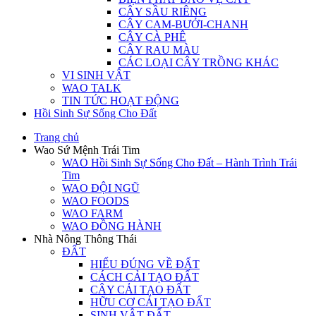
CÂY SẦU RIÊNG
CÂY CAM-BƯỞI-CHANH
CÂY CÀ PHÊ
CÂY RAU MÀU
CÁC LOẠI CÂY TRỒNG KHÁC
VI SINH VẬT
WAO TALK
TIN TỨC HOẠT ĐỘNG
Hồi Sinh Sự Sống Cho Đất
Trang chủ
Wao Sứ Mệnh Trái Tim
WAO Hồi Sinh Sự Sống Cho Đất – Hành Trình Trái
Tim
WAO ĐỘI NGŨ
WAO FOODS
WAO FARM
WAO ĐỒNG HÀNH
Nhà Nông Thông Thái
ĐẤT
HIỂU ĐÚNG VỀ ĐẤT
CÁCH CẢI TẠO ĐẤT
CÂY CẢI TẠO ĐẤT
HỮU CƠ CẢI TẠO ĐẤT
SINH VẬT ĐẤT