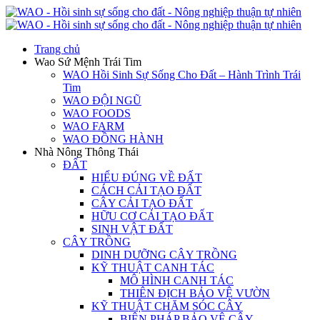
Trang chủ
Wao Sứ Mệnh Trái Tim
WAO Hồi Sinh Sự Sống Cho Đất – Hành Trình Trái
Tim
WAO ĐỘI NGŨ
WAO FOODS
WAO FARM
WAO ĐỒNG HÀNH
Nhà Nông Thông Thái
ĐẤT
HIỂU ĐÚNG VỀ ĐẤT
CÁCH CẢI TẠO ĐẤT
CÂY CẢI TẠO ĐẤT
HỮU CƠ CẢI TẠO ĐẤT
SINH VẬT ĐẤT
CÂY TRỒNG
DINH DƯỠNG CÂY TRỒNG
KỸ THUẬT CANH TÁC
MÔ HÌNH CANH TÁC
THIÊN ĐỊCH BẢO VỆ VƯỜN
KỸ THUẬT CHĂM SÓC CÂY
BIỆN PHÁP BẢO VỆ CÂY