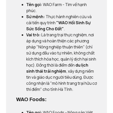
Tên gọi:
WAO Farm - Tìm về hạnh
phúc.
Sứ mệnh:
Thực hành nghiên cứu và
cải tiến quy trình
"WAO Hồi Sinh Sự
Sức Sống Cho Đất"
.
Vai trò:
Là trang trại thực nghiệm, nơi
áp dụng và hoàn thiện các phương
pháp "Nông nghiệp thuận thiên" (chỉ
sử dụng đầu vào tự nhiên, không chất
kích thích hóa học, quản lý dịch hại sinh
học). Đồng thời là điểm đến
du lịch
sinh thái trải nghiệm
, xây dựng niềm
tin và giáo dục người tiêu dùng. Được
công nhận là "mô hình trang trại hữu cơ
thí điểm" cho tỉnh Hà Tĩnh.
WAO Foods:
Tên gọi:
WAO Foods - Nông sản Việt