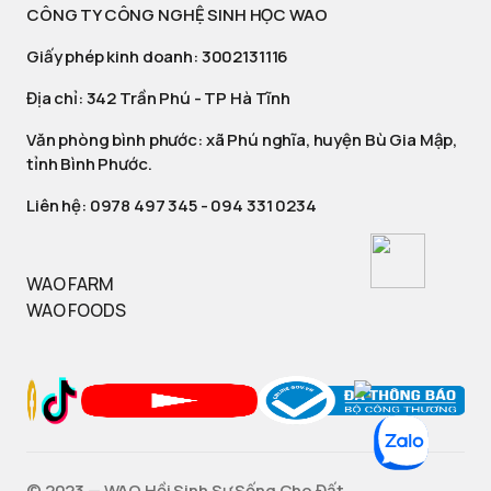
CÔNG TY CÔNG NGHỆ SINH HỌC WAO
Giấy phép kinh doanh: 3002131116
Địa chỉ: 342 Trần Phú - TP Hà Tĩnh
Văn phòng bình phước: xã Phú nghĩa, huyện Bù Gia Mập,
tỉnh Bình Phước.
Liên hệ:
0978 497 345
-
094 331 0234
WAO FARM
WAO FOODS
©️ 2023 — WAO Hồi Sinh Sự Sống Cho Đất