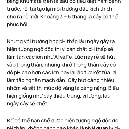
bằng Khumate trên lá sau đó tiêu diệt nấm bệnh
trước, rồi tái tạo lại môi trường đất, kích thích
cho ra rễ mới. Khoảng 3 – 6 tháng là cây có thể
phục hồi.
Nhưng với trường hợp pH thấp lâu ngày gây ra
hiện tượng ngộ độc thì vì bản chất pH thấp sẽ
làm tan các ion như Al và Fe. Lúc này rễ sẽ hút
vào trong thân, nhưng khi ở trong thân cây có
độ pH cao hơn các ion này lại lập tức kết tủa lại
làm tắc nghẽn mạch dẫn. Cây hút càng nhiều
nhôm và sắt thì mức độ vàng lá càng nặng. Biểu
hiện giống như cây thiếu trung, vi lượng, lâu
ngày cây sẽ chết.
Để có thể hạn chế được hiện tượng ngộ độc do
pH thấp, không cách nào khác là phải quản lý pH