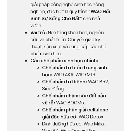
giải pháp công nghệ sinh học nông
nghiệp, đặc biệt là quy trình
"WAO Hồi
Sinh Sự Sống Cho Đất"
cho nhà
vườn.
Vai trò:
Nền tảng khoa học, nghiên
cứu và phát triển. Chuyển giao kỹ
thuật, sản xuất và cung cấp các chế
phẩm sinh học.
Các chế phẩm sinh học chính:
Chế phẩm trừ côn trùng sinh
học:
WAO AKA, WAO M19.
Chế phẩm trừ bệnh:
WAO B52,
Siêu Đồng.
Chế phẩm chăm sóc đất bảo
vệ rễ:
WAO BOOMs.
Chế phẩm phân giải cellulose,
giải độc hữu cơ:
WAO Detox.
Dinh dưỡng hữu cơ: Wao Mika,
Wao A4, Wao Oganic Plus