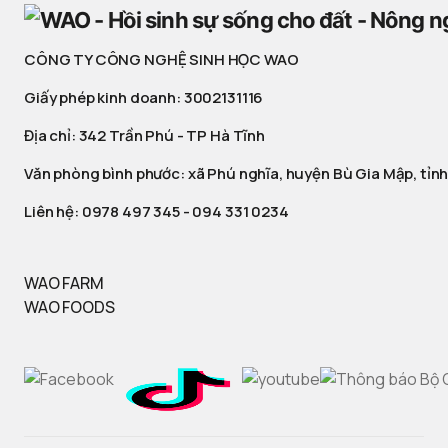
CÔNG TY CÔNG NGHỆ SINH HỌC WAO
Giấy phép kinh doanh: 3002131116
Địa chỉ: 342 Trần Phú - TP Hà Tĩnh
Văn phòng bình phước: xã Phú nghĩa, huyện Bù Gia Mập, tỉnh
Liên hệ:
0978 497 345
-
094 331 0234
WAO FARM
WAO FOODS