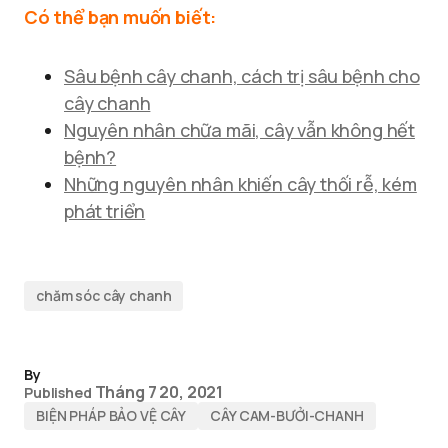
Có thể bạn muốn biết:
Sâu bệnh cây chanh, cách trị sâu bệnh cho
cây chanh
Nguyên nhân chữa mãi, cây vẫn không hết
bệnh?
Những nguyên nhân khiến cây thối rễ, kém
phát triển
chăm sóc cây chanh
By
Tháng 7 20, 2021
Published
BIỆN PHÁP BẢO VỆ CÂY
CÂY CAM-BƯỞI-CHANH