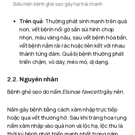
Biểu hiện bệnh ghẻ sẹo gây hại trái chanh
Trên quả
: Thường phát sinh mạnh trên quả
non, vết bệnh nổi gờ sần sùi hình chop
nhọn, màu vàng nâu, sau vết bệnh hóa bần,
vết bệnh nằm rải rác hoặc liên kết với nhau
thành từng đám. Quả bị bệnh thường phát
triển chậm, vỏ dày, méo mó, dị dạng.
2.2.
Nguyên nhân
Bệnh ghẻ sẹo do nấm
Elsinoe fawcetti
gây nên.
Nấm gây bệnh bằng cách xâm nhập trực tiếp
hoặc qua vết thương hở. Sau khi tràng hoa rụng
nấm xâm nhập vào quả non và lộc hạ, lộc thu là
thời kỳ bệnh phát triển mạnh nhất trong năm.