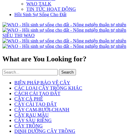
WAO TALK
TIN TỨC HOẠT ĐỘNG
Hồi Sinh Sự Sống Cho Đất
SIÊU THỊ WAO
What are You Looking for?
Search
BIỆN PHÁP BẢO VỆ CÂY
CÁC LOẠI CÂY TRỒNG KHÁC
CÁCH CẢI TẠO ĐẤT
CÂY CÀ PHÊ
CÂY CẢI TẠO ĐẤT
CÂY CAM-BƯỞI-CHANH
CÂY RAU MÀU
CÂY SẦU RIÊNG
CÂY TRỒNG
DINH DƯỠNG CÂY TRỒNG