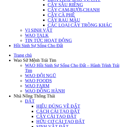
CÂY SẦU RIÊNG
CÂY CAM-BƯỞI-CHANH
CÂY CÀ PHÊ
CÂY RAU MÀU
CÁC LOẠI CÂY TRỒNG KHÁC
VI SINH VẬT
WAO TALK
TIN TỨC HOẠT ĐỘNG
Hồi Sinh Sự Sống Cho Đất
Trang chủ
Wao Sứ Mệnh Trái Tim
WAO Hồi Sinh Sự Sống Cho Đất – Hành Trình Trái
Tim
WAO ĐỘI NGŨ
WAO FOODS
WAO FARM
WAO ĐỒNG HÀNH
Nhà Nông Thông Thái
ĐẤT
HIỂU ĐÚNG VỀ ĐẤT
CÁCH CẢI TẠO ĐẤT
CÂY CẢI TẠO ĐẤT
HỮU CƠ CẢI TẠO ĐẤT
SINH VẬT ĐẤT