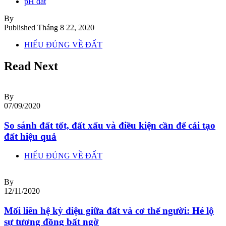
pH đất
By
Published
Tháng 8 22, 2020
HIỂU ĐÚNG VỀ ĐẤT
Read Next
By
07/09/2020
So sánh đất tốt, đất xấu và điều kiện cần để cải tạo
đất hiệu quả
HIỂU ĐÚNG VỀ ĐẤT
By
12/11/2020
Mối liên hệ kỳ diệu giữa đất và cơ thể người: Hé lộ
sự tương đồng bất ngờ