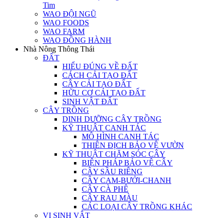
Tim
WAO ĐỘI NGŨ
WAO FOODS
WAO FARM
WAO ĐỒNG HÀNH
Nhà Nông Thông Thái
ĐẤT
HIỂU ĐÚNG VỀ ĐẤT
CÁCH CẢI TẠO ĐẤT
CÂY CẢI TẠO ĐẤT
HỮU CƠ CẢI TẠO ĐẤT
SINH VẬT ĐẤT
CÂY TRỒNG
DINH DƯỠNG CÂY TRỒNG
KỸ THUẬT CANH TÁC
MÔ HÌNH CANH TÁC
THIÊN ĐỊCH BẢO VỆ VƯỜN
KỸ THUẬT CHĂM SÓC CÂY
BIỆN PHÁP BẢO VỆ CÂY
CÂY SẦU RIÊNG
CÂY CAM-BƯỞI-CHANH
CÂY CÀ PHÊ
CÂY RAU MÀU
CÁC LOẠI CÂY TRỒNG KHÁC
VI SINH VẬT