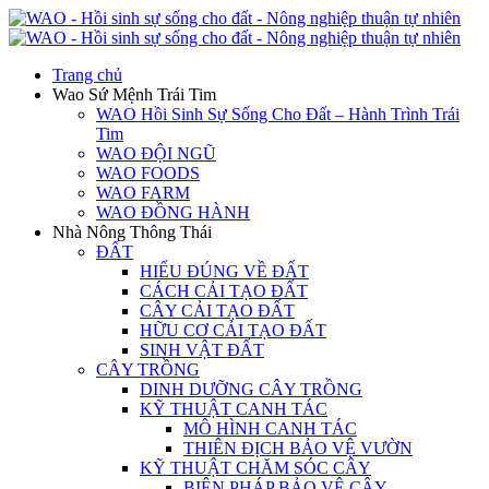
Trang chủ
Wao Sứ Mệnh Trái Tim
WAO Hồi Sinh Sự Sống Cho Đất – Hành Trình Trái
Tim
WAO ĐỘI NGŨ
WAO FOODS
WAO FARM
WAO ĐỒNG HÀNH
Nhà Nông Thông Thái
ĐẤT
HIỂU ĐÚNG VỀ ĐẤT
CÁCH CẢI TẠO ĐẤT
CÂY CẢI TẠO ĐẤT
HỮU CƠ CẢI TẠO ĐẤT
SINH VẬT ĐẤT
CÂY TRỒNG
DINH DƯỠNG CÂY TRỒNG
KỸ THUẬT CANH TÁC
MÔ HÌNH CANH TÁC
THIÊN ĐỊCH BẢO VỆ VƯỜN
KỸ THUẬT CHĂM SÓC CÂY
BIỆN PHÁP BẢO VỆ CÂY