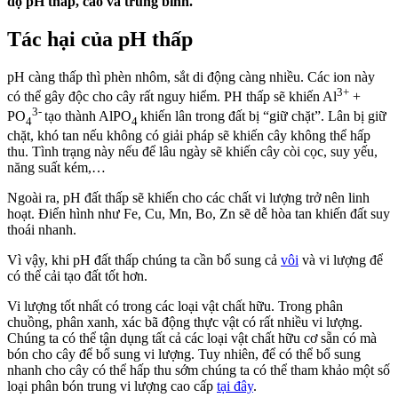
độ pH thấp, cao và trung bình.
Tác hại của pH thấp
pH càng thấp thì phèn nhôm, sắt di động càng nhiều. Các ion này
3+
có thể gây độc cho cây rất nguy hiểm. PH thấp sẽ khiến Al
+
3-
PO
tạo thành AlPO
khiến lân trong đất bị “giữ chặt”. Lân bị giữ
4
4
chặt, khó tan nếu không có giải pháp sẽ khiến cây không thể hấp
thu. Tình trạng này nếu để lâu ngày sẽ khiến cây còi cọc, suy yếu,
năng suất kém,…
Ngoài ra, pH đất thấp sẽ khiến cho các chất vi lượng trở nên linh
hoạt. Điển hình như Fe, Cu, Mn, Bo, Zn sẽ dễ hòa tan khiến đất suy
thoái nhanh.
Vì vậy, khi pH đất thấp chúng ta cần bổ sung cả
vôi
và vi lượng để
có thể cải tạo đất tốt hơn.
Vi lượng tốt nhất có trong các loại vật chất hữu. Trong phân
chuồng, phân xanh, xác bã động thực vật có rất nhiều vi lượng.
Chúng ta có thể tận dụng tất cả các loại vật chất hữu cơ sẵn có mà
bón cho cây để bổ sung vi lượng. Tuy nhiên, để có thể bổ sung
nhanh cho cây có thể hấp thu sớm chúng ta có thể tham khảo một số
loại phân bón trung vi lượng cao cấp
tại đây
.