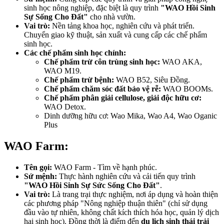
sinh học nông nghiệp, đặc biệt là quy trình
"WAO Hồi Sinh
Sự Sống Cho Đất"
cho nhà vườn.
Vai trò:
Nền tảng khoa học, nghiên cứu và phát triển.
Chuyển giao kỹ thuật, sản xuất và cung cấp các chế phẩm
sinh học.
Các chế phẩm sinh học chính:
Chế phẩm trừ côn trùng sinh học:
WAO AKA,
WAO M19.
Chế phẩm trừ bệnh:
WAO B52, Siêu Đồng.
Chế phẩm chăm sóc đất bảo vệ rễ:
WAO BOOMs.
Chế phẩm phân giải cellulose, giải độc hữu cơ:
WAO Detox.
Dinh dưỡng hữu cơ: Wao Mika, Wao A4, Wao Oganic
Plus
WAO Farm:
Tên gọi:
WAO Farm - Tìm về hạnh phúc.
Sứ mệnh:
Thực hành nghiên cứu và cải tiến quy trình
"WAO Hồi Sinh Sự Sức Sống Cho Đất"
.
Vai trò:
Là trang trại thực nghiệm, nơi áp dụng và hoàn thiện
các phương pháp "Nông nghiệp thuận thiên" (chỉ sử dụng
đầu vào tự nhiên, không chất kích thích hóa học, quản lý dịch
hại sinh học). Đồng thời là điểm đến
du lịch sinh thái trải