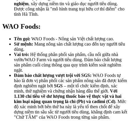
nghiệm
, xây dựng niềm tin và giáo dục người tiêu dùng.
Được công nhận là "mô hình trang trại hữu cơ thí điểm" cho
tỉnh Hà Tĩnh.
WAO Foods:
Tên gọi:
WAO Foods - Nông sản Việt chất lượng cao.
Sứ mệnh:
Mang nông sản chất lượng cao đến tay người tiêu
dùng.
Vai trò:
Hệ thống phân phối sản phẩm, cầu nối giữa nhà
vườn/WAO Farm và người tiêu dùng. Đảm bảo chất lượng
sản phẩm cuối cùng thông qua quy trình kiểm soát nghiêm
ngặt.
Đảm bảo chất lượng vượt trội với SGS:
WAO Foods tự
hào là đơn vị phân phối các sản phẩm nông sản đã được kiểm
định nghiêm ngặt bởi
SGS
– một tổ chức kiểm định, xác
minh, thử nghiệm và chứng nhận hàng đầu thế giới.
Với
1.130 chỉ tiêu về dư lượng thuốc bảo vệ thực vật và
hai
kim loại nặng quan trọng là chì (Pb) và cadimi (Cd)
. Mức
độ xác minh bởi bên thứ ba này là yếu tố then chốt để xây
dựng niềm tin sâu sắc từ người tiêu dùng, khẳng định cam kết
"Chữ TÂM" của WAO Foods trong từng sản phẩm.