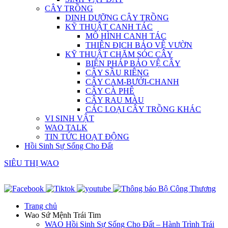
CÂY TRỒNG
DINH DƯỠNG CÂY TRỒNG
KỸ THUẬT CANH TÁC
MÔ HÌNH CANH TÁC
THIÊN ĐỊCH BẢO VỆ VƯỜN
KỸ THUẬT CHĂM SÓC CÂY
BIỆN PHÁP BẢO VỆ CÂY
CÂY SẦU RIÊNG
CÂY CAM-BƯỞI-CHANH
CÂY CÀ PHÊ
CÂY RAU MÀU
CÁC LOẠI CÂY TRỒNG KHÁC
VI SINH VẬT
WAO TALK
TIN TỨC HOẠT ĐỘNG
Hồi Sinh Sự Sống Cho Đất
SIÊU THỊ WAO
Trang chủ
Wao Sứ Mệnh Trái Tim
WAO Hồi Sinh Sự Sống Cho Đất – Hành Trình Trái