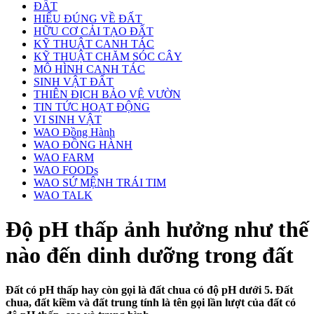
ĐẤT
HIỂU ĐÚNG VỀ ĐẤT
HỮU CƠ CẢI TẠO ĐẤT
KỸ THUẬT CANH TÁC
KỸ THUẬT CHĂM SÓC CÂY
MÔ HÌNH CANH TÁC
SINH VẬT ĐẤT
THIÊN ĐỊCH BẢO VỆ VƯỜN
TIN TỨC HOẠT ĐỘNG
VI SINH VẬT
WAO Đồng Hành
WAO ĐỒNG HÀNH
WAO FARM
WAO FOODs
WAO SỨ MỆNH TRÁI TIM
WAO TALK
Độ pH thấp ảnh hưởng như thế
nào đến dinh dưỡng trong đất
Đất có pH thấp hay còn gọi là đất chua có độ pH dưới 5. Đất
chua, đất kiềm và đất trung tính là tên gọi lần lượt của đất có